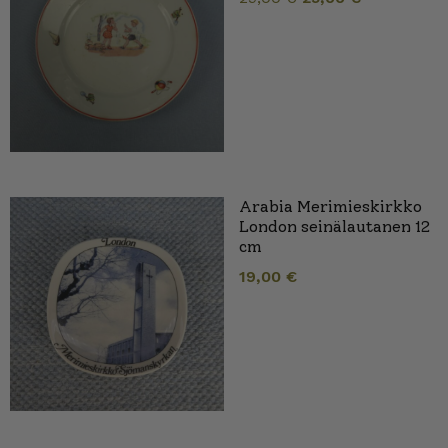
hinta
hinta
oli:
on:
29,00 €.
25,00 €.
Arabia Merimieskirkko
London seinälautanen 12
cm
19,00
€