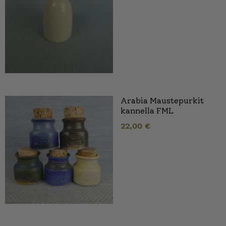
Arabia Maustepurkit
kannella FML
22,00
€