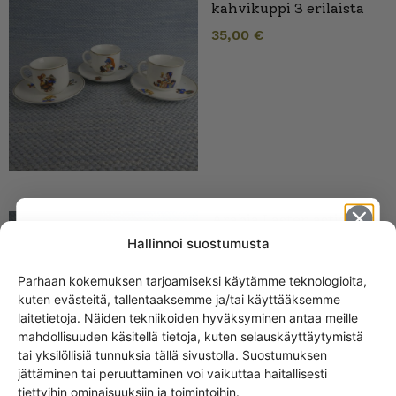
kahvikuppi 3 erilaista
35,00
€
Arabia Lasten astiaston
kahvikannu 30/40-luku
Hallinnoi suostumusta
78,00
€
Parhaan kokemuksen tarjoamiseksi käytämme teknologioita,
kuten evästeitä, tallentaaksemme ja/tai käyttääksemme
Get -5%
laitetietoja. Näiden tekniikoiden hyväksyminen antaa meille
off?
mahdollisuuden käsitellä tietoja, kuten selauskäyttäytymistä
tai yksilöllisiä tunnuksia tällä sivustolla. Suostumuksen
jättäminen tai peruuttaminen voi vaikuttaa haitallisesti
Yes! I want the discount
tiettyihin ominaisuuksiin ja toimintoihin.