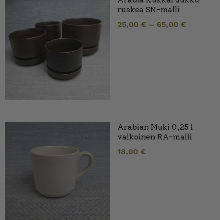
ruskea SN-malli
25,00
€
–
65,00
€
Arabian Muki 0,25 l
valkoinen RA-malli
18,00
€