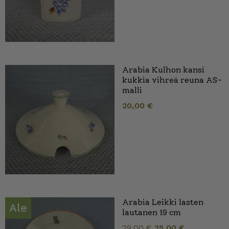
Arabia Kulhon kansi
kukkia vihreä reuna AS-
malli
20,00
€
Arabia Leikki lasten
Ale
lautanen 19 cm
Alkuperäin
Nykyinen
29,00
€
25,00
€