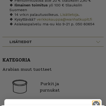
🍀 Pientoimituslisä alle 20 € tilauksiin 2,90 €
🍀
Ilmainen toimitus
yli 100 € tilauksiin
Suomeen
🍀 14 vrk:n palautusoikeus.
Lisätietoja
.
🍀 Kysyttävää?
verkkokauppa@wanhatkupit.fi
🍀 Asiakaspalvelu ma-su klo 9-21 p. 050 60654
LISÄTIEDOT
KATEGORIA
Arabian muut tuotteet
Purkit ja
purnukat