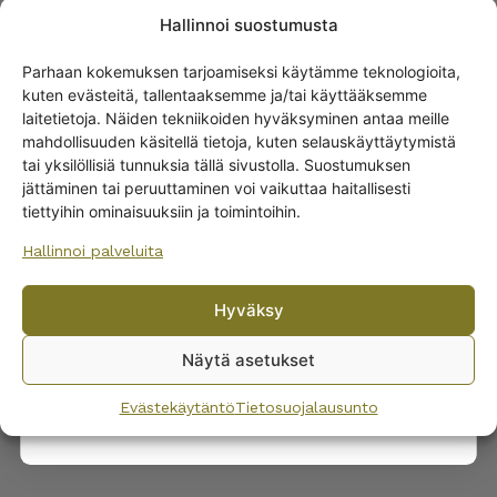
Hallinnoi suostumusta
Parhaan kokemuksen tarjoamiseksi käytämme teknologioita,
SAMANKALTAISET TUOTTEET
kuten evästeitä, tallentaaksemme ja/tai käyttääksemme
Get -5%
laitetietoja. Näiden tekniikoiden hyväksyminen antaa meille
Arabia Maustepurkit
off?
mahdollisuuden käsitellä tietoja, kuten selauskäyttäytymistä
FML
tai yksilöllisiä tunnuksia tällä sivustolla. Suostumuksen
15,00
€
jättäminen tai peruuttaminen voi vaikuttaa haitallisesti
Yes! I want the discount
tiettyihin ominaisuuksiin ja toimintoihin.
Hallinnoi palveluita
No, I’ll pay full price
Hyväksy
By subscribing to the newsletter, you consent to receiving messages from
Wanhojen kuppien and confirm that you have read and accepted
the
Näytä asetukset
privacy policy.
Evästekäytäntö
Tietosuojalausunto