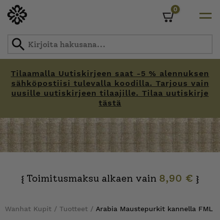
0
Cart
Tilaamalla Uutiskirjeen saat -5 % alennuksen
sähköpostiisi tulevalla koodilla. Tarjous vain
uusille uutiskirjeen tilaajille. Tilaa uutiskirje
tästä
Skip
to
content
Toimitusmaksu alkaen vain
8,90 €
{
}
Wanhat Kupit
/
Tuotteet
/
Arabia Maustepurkit kannella FML