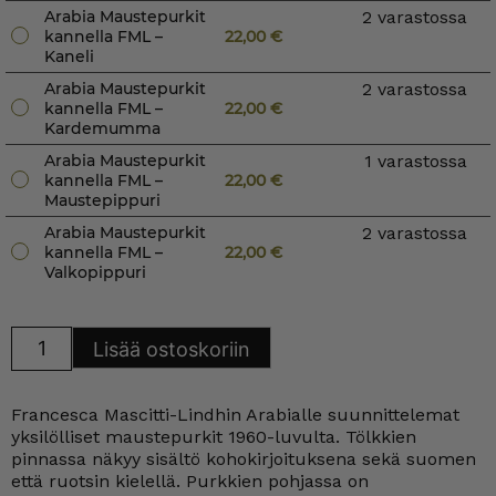
Arabia Maustepurkit
2 varastossa
kannella FML –
22,00
€
Kaneli
Arabia Maustepurkit
2 varastossa
kannella FML –
22,00
€
Kardemumma
Arabia Maustepurkit
1 varastossa
kannella FML –
22,00
€
Maustepippuri
Arabia Maustepurkit
2 varastossa
kannella FML –
22,00
€
Valkopippuri
Arabia
Lisää ostoskoriin
Maustepurkit
kannella
FML
määrä
Francesca Mascitti-Lindhin Arabialle suunnittelemat
yksilölliset maustepurkit 1960-luvulta. Tölkkien
pinnassa näkyy sisältö kohokirjoituksena sekä suomen
että ruotsin kielellä. Purkkien pohjassa on