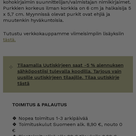
kohokirjaimin suunnittelijan/valmistajan nimikirjaimet.
Purkkien korkeus ilman korkkia on 6 cm ja halkaisija 5
x 5,7 cm. Myynnissä olevat purkit ovat ehjiä ja
muutenkin hyväkuntoisia.
Tutustu verkkokauppamme viimeisimpiin lisäyksiin
tästä.
Tilaamalla Uutiskirjeen saat -5 % alennuksen
sähköpostiisi tulevalla koodilla. Tarjous vain
uusille uutiskirjeen tilaajille. Tilaa uutiskirje
tästä
TOIMITUS & PALAUTUS
🍀 Nopea toimitus 1-3 arkipäivää
🍀 Toimituskulut Suomeen alk. 8,90 €, nouto 0
€