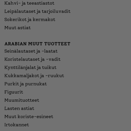
Kahvi- ja teeastiastot
Leipälautaset ja tarjoiluvadit
Sokerikot ja kermakot
Muut astiat
ARABIAN MUUT TUOTTEET
Seinälautaset ja -laatat
Koristelautaset ja -vadit
Kynttilänjalat ja tuikut
Kukkamaljakot ja -ruukut
Purkit ja purnukat
Figuurit
Muumituotteet
Lasten astiat
Muut koriste-esineet
Irtokannet