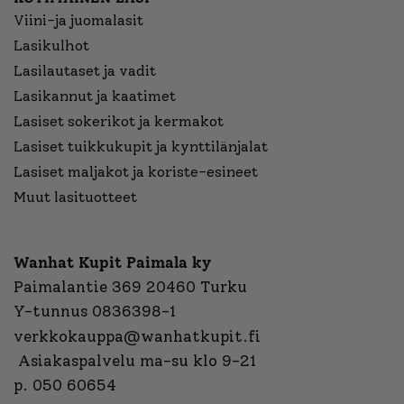
Viini-ja juomalasit
Lasikulhot
Lasilautaset ja vadit
Lasikannut ja kaatimet
Lasiset sokerikot ja kermakot
Lasiset tuikkukupit ja kynttilänjalat
Lasiset maljakot ja koriste-esineet
Muut lasituotteet
Wanhat Kupit Paimala ky
Paimalantie 369 20460 Turku
Y-tunnus 0836398-1
verkkokauppa@wanhatkupit.fi
Asiakaspalvelu ma-su klo 9-21
p. 050 60654