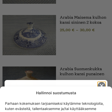
Arabia Maisema kulhon
kansi sininen 2 kokoa
25,00
€
–
30,00
€
Arabia Suomenkukka
kulhon kansi punainen
29,00
€
Hallinnoi suostumusta
Parhaan kokemuksen tarjoamiseksi käytämme teknologioita,
kuten evästeitä, tallentaaksemme ja/tai käyttääksemme