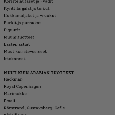
Koristelautaset ja -vadit
Kynttilänjalat ja tuikut
Kukkamaljakot ja -ruukut
Purkit ja purnukat
Figuurit
Muumituotteet
Lasten astiat
Muut koriste-esineet
Irtokannet
MUUT KUIN ARABIAN TUOTTEET
Hackman
Royal Copenhagen
Marimekko
Emali
Rörstrand, Gustavsberg, Gefle