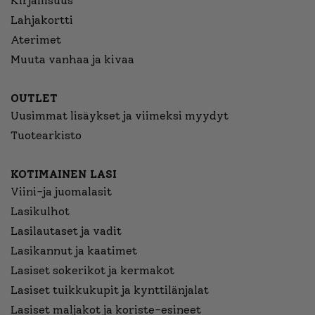
Kirjallisuus
Lahjakortti
Aterimet
Muuta vanhaa ja kivaa
OUTLET
Uusimmat lisäykset ja viimeksi myydyt
Tuotearkisto
KOTIMAINEN LASI
Viini-ja juomalasit
Lasikulhot
Lasilautaset ja vadit
Lasikannut ja kaatimet
Lasiset sokerikot ja kermakot
Lasiset tuikkukupit ja kynttilänjalat
Lasiset maljakot ja koriste-esineet