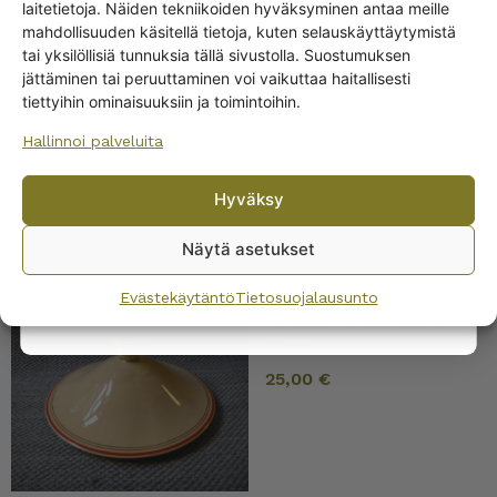
Get -5%
laitetietoja. Näiden tekniikoiden hyväksyminen antaa meille
off?
mahdollisuuden käsitellä tietoja, kuten selauskäyttäytymistä
Arabia Siro kulhon kansi
tai yksilöllisiä tunnuksia tällä sivustolla. Suostumuksen
24 cm
jättäminen tai peruuttaminen voi vaikuttaa haitallisesti
Yes! I want the discount
20,00
€
tiettyihin ominaisuuksiin ja toimintoihin.
Hallinnoi palveluita
No, I’ll pay full price
Hyväksy
By subscribing to the newsletter, you consent to receiving messages from
Wanhojen kuppien and confirm that you have read and accepted
the
Näytä asetukset
privacy policy.
Evästekäytäntö
Tietosuojalausunto
Arabia Martta kulhon
kansi
25,00
€