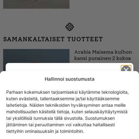
SAMANKALTAISET TUOTTEET
Arabia Maisema kulhon
kansi punainen 2 kokoa
Hallinnoi suostumusta
Parhaan kokemuksen tarjoamiseksi käytämme teknologioita,
kuten evästeitä, tallentaaksemme ja/tai käyttääksemme
Get -5%
laitetietoja. Näiden tekniikoiden hyväksyminen antaa meille
off?
mahdollisuuden käsitellä tietoja, kuten selauskäyttäytymistä
tai yksilöllisiä tunnuksia tällä sivustolla. Suostumuksen
jättäminen tai peruuttaminen voi vaikuttaa haitallisesti
Yes! I want the discount
tiettyihin ominaisuuksiin ja toimintoihin.
Arabia Maisema kulhon
kansi, harmaa