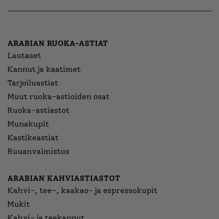
ARABIAN RUOKA-ASTIAT
Lautaset
Kannut ja kaatimet
Tarjoiluastiat
Muut ruoka-astioiden osat
Ruoka-astiastot
Munakupit
Kastikeastiat
Ruuanvalmistus
ARABIAN KAHVIASTIASTOT
Kahvi-, tee-, kaakao- ja espressokupit
Mukit
Kahvi- ja teekannut