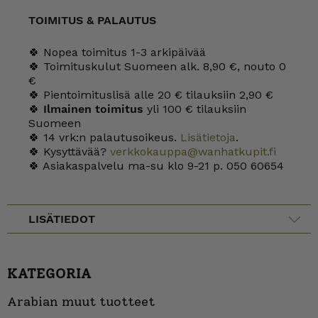
TOIMITUS & PALAUTUS
🍀 Nopea toimitus 1-3 arkipäivää
🍀 Toimituskulut Suomeen alk. 8,90 €, nouto 0
€
🍀 Pientoimituslisä alle 20 € tilauksiin 2,90 €
🍀
Ilmainen toimitus
yli 100 € tilauksiin
Suomeen
🍀 14 vrk:n palautusoikeus.
Lisätietoja
.
🍀 Kysyttävää?
verkkokauppa@wanhatkupit.fi
🍀 Asiakaspalvelu ma-su klo 9-21 p. 050 60654
LISÄTIEDOT
KATEGORIA
Arabian muut tuotteet