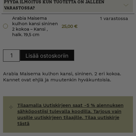
PYYDÄ ILMOITUS KUN TUOTETTA ON JÄLLEEN
VARASTOSSA?
Arabia Maisema
1 varastossa
kulhon kansi sininen
25,00
€
2 kokoa – Kansi ,
halk. 19,5 cm
Arabia
Lisää ostoskoriin
Maisema
kulhon
kansi
sininen
Arabia Maisema kulhon kansi, sininen. 2 eri kokoa.
2
kokoa
Kannet ovat ehjiä ja muutenkin hyväkuntoisia.
määrä
Tilaamalla Uutiskirjeen saat -5 % alennuksen
sähköpostiisi tulevalla koodilla. Tarjous vain
uusille uutiskirjeen tilaajille. Tilaa uutiskirje
tästä