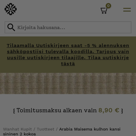
0
Cart
Tilaamalla Uutiskirjeen saat -5 % alennuksen
sähköpostiisi tulevalla koodilla. Tarjous vain
uusille uutiskirjeen tilaajille. Tilaa uutiskirje
tästä
Skip
to
content
Toimitusmaksu alkaen vain
8,90 €
{
}
Wanhat Kupit
/
Tuotteet
/
Arabia Maisema kulhon kansi
sininen 2 kokoa