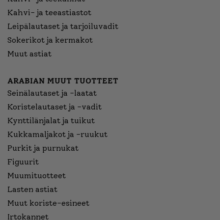
Kahvi- ja teeastiastot
Leipälautaset ja tarjoiluvadit
Sokerikot ja kermakot
Muut astiat
ARABIAN MUUT TUOTTEET
Seinälautaset ja -laatat
Koristelautaset ja -vadit
Kynttilänjalat ja tuikut
Kukkamaljakot ja -ruukut
Purkit ja purnukat
Figuurit
Muumituotteet
Lasten astiat
Muut koriste-esineet
Irtokannet