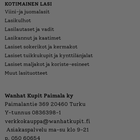
KOTIMAINEN LASI
Viini-ja juomalasit
Lasikulhot
Lasilautaset ja vadit
Lasikannut ja kaatimet
Lasiset sokerikot ja kermakot
Lasiset tuikkukupit ja kynttilänjalat
Lasiset maljakot ja koriste-esineet
Muut lasituotteet
Wanhat Kupit Paimala ky
Paimalantie 369 20460 Turku
Y-tunnus 0836398-1
verkkokauppa@wanhatkupit.fi
Asiakaspalvelu ma-su klo 9-21
p. 050 60654