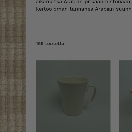
aikamatka Arabian pitkään historiaan,
kertoo oman tarinansa Arabian suunnitt
159 tuotetta