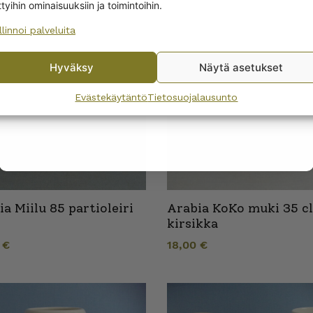
ttyihin ominaisuuksiin ja toimintoihin.
llinnoi palveluita
No, I’ll pay full price
Hyväksy
Näytä asetukset
By subscribing to the newsletter, you consent to receiving messages from
Wanhojen kuppien and confirm that you have read and accepted
the
Evästekäytäntö
Tietosuojalausunto
privacy policy.
a Miilu 85 partioleiri
Arabia KoKo muki 35 cl
i
kirsikka
0
€
18,00
€