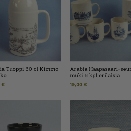
ia Tuoppi 60 cl Kimmo
Arabia Haapasaari-seu
kkö
muki 6 kpl erilaisia
0
€
19,00
€