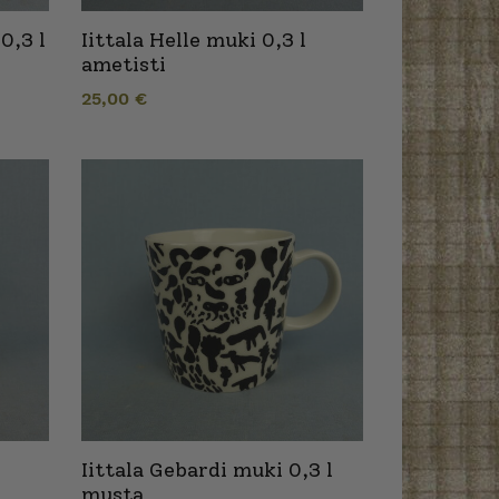
0,3 l
Iittala Helle muki 0,3 l
ametisti
25,00
€
Iittala Gebardi muki 0,3 l
musta