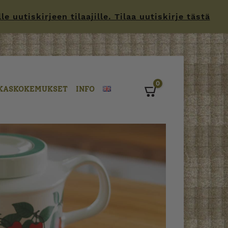
 uutiskirjeen tilaajille. Tilaa uutiskirje tästä
0
KASKOKEMUKSET
INFO
Cart