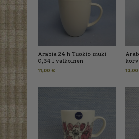
Arabia 24 h Tuokio muki
Arab
0,34 l valkoinen
korv
11,00
€
13,0