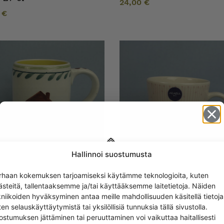
24,00
€
0
€
Hallinnoi suostumusta
Get -5%
rhaan kokemuksen tarjoamiseksi käytämme teknologioita, kuten
off?
ia Pirtti muki 50-luku
Arabia Mainio Sarastus
ästeitä, tallentaaksemme ja/tai käyttääksemme laitetietoja. Näiden
muki 0,3 l Roosa nauha
0
€
kniikoiden hyväksyminen antaa meille mahdollisuuden käsitellä tietoja
18,00
€
en selauskäyttäytymistä tai yksilöllisiä tunnuksia tällä sivustolla.
Yes! I want the discount
ostumuksen jättäminen tai peruuttaminen voi vaikuttaa haitallisesti