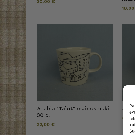
30,00
€
18,0
Pa
Arabia ”Talot” mainosmuki
Arab
ev
30 cl
48,0
te
22,00
€
kut
Su