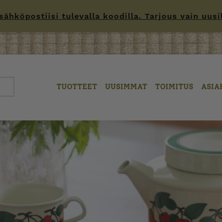
hköpostiisi tulevalla koodilla. Tarjous vain uusille
TUOTTEET
UUSIMMAT
TOIMITUS
ASIA