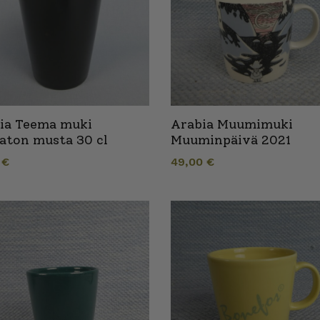
ia Teema muki
Arabia Muumimuki
aton musta 30 cl
Muuminpäivä 2021
0
€
49,00
€