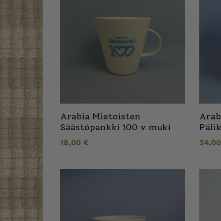
Arabia Mietoisten
Arab
Säästöpankki 100 v muki
Päli
18,00
€
24,0