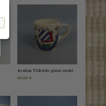
Arabia Viikinki pieni muki
28,00
€