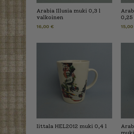
Arabia Illusia muki 0,3 l
Arab
valkoinen
0,25
16,00
€
15,0
Iittala HEL2012 muki 0,4 l
Arab
muki