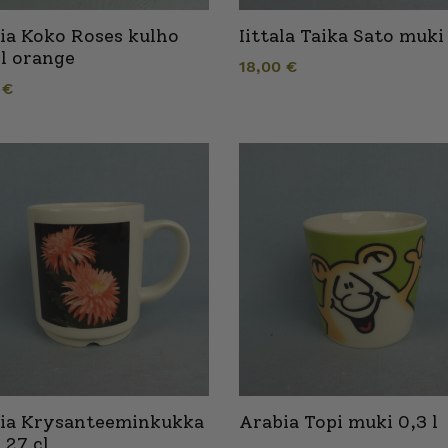
ia Koko Roses kulho
Iittala Taika Sato muki 
 l orange
18,00
€
0
€
ia Krysanteeminkukka
Arabia Topi muki 0,3 l
 27 cl