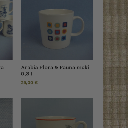
ra
Arabia Flora & Fauna muki
0,3 l
25,00
€