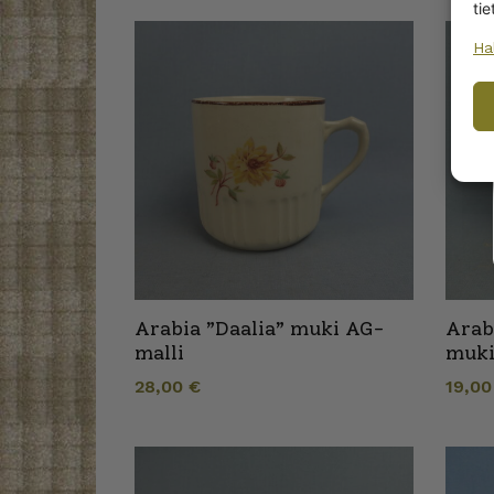
tie
Ha
Arabia ”Daalia” muki AG-
Arabi
malli
muk
28,00
€
19,0