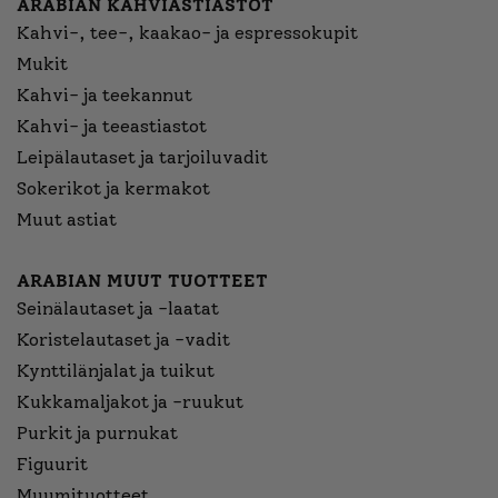
ARABIAN KAHVIASTIASTOT
Kahvi-, tee-, kaakao- ja espressokupit
Mukit
Kahvi- ja teekannut
Kahvi- ja teeastiastot
Leipälautaset ja tarjoiluvadit
Sokerikot ja kermakot
Muut astiat
ARABIAN MUUT TUOTTEET
Seinälautaset ja -laatat
Koristelautaset ja -vadit
Kynttilänjalat ja tuikut
Kukkamaljakot ja -ruukut
Purkit ja purnukat
Figuurit
Muumituotteet