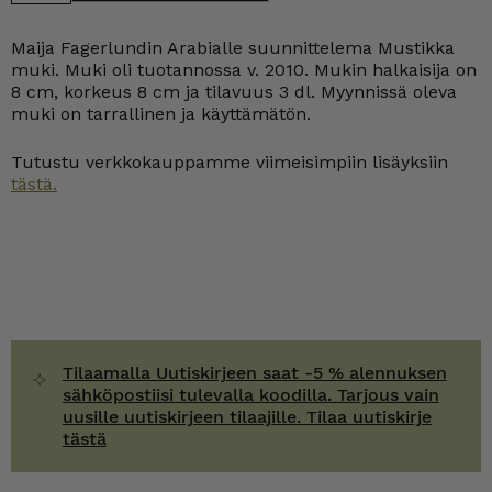
muki
0,3
l
Maija Fagerlundin Arabialle suunnittelema Mustikka
määrä
muki. Muki oli tuotannossa v. 2010. Mukin halkaisija on
8 cm, korkeus 8 cm ja tilavuus 3 dl. Myynnissä oleva
muki on tarrallinen ja käyttämätön.
Tutustu verkkokauppamme viimeisimpiin lisäyksiin
tästä.
Tilaamalla Uutiskirjeen saat -5 % alennuksen
sähköpostiisi tulevalla koodilla. Tarjous vain
uusille uutiskirjeen tilaajille. Tilaa uutiskirje
tästä