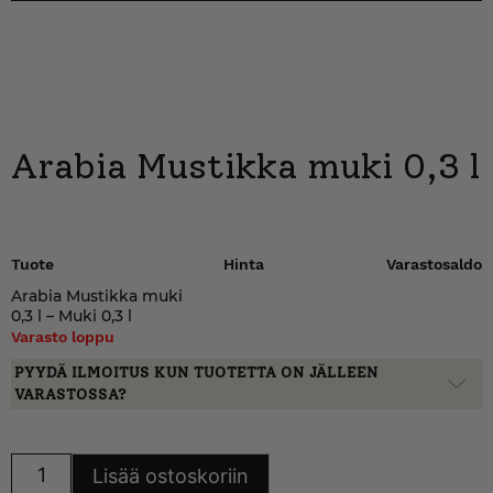
Arabia Mustikka muki 0,3 l
Tuote
Hinta
Varastosaldo
Arabia Mustikka muki
0,3 l – Muki 0,3 l
Varasto loppu
PYYDÄ ILMOITUS KUN TUOTETTA ON JÄLLEEN
VARASTOSSA?
Arabia
Lisää ostoskoriin
Mustikka