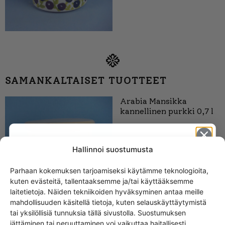
SAMANKALTAISET TUOTTEET
Arabia Mansikka
kannellinen purkki 0,7 l
Hallinnoi suostumusta
Parhaan kokemuksen tarjoamiseksi käytämme teknologioita,
kuten evästeitä, tallentaaksemme ja/tai käyttääksemme
Get -5%
laitetietoja. Näiden tekniikoiden hyväksyminen antaa meille
off?
mahdollisuuden käsitellä tietoja, kuten selauskäyttäytymistä
tai yksilöllisiä tunnuksia tällä sivustolla. Suostumuksen
jättäminen tai peruuttaminen voi vaikuttaa haitallisesti