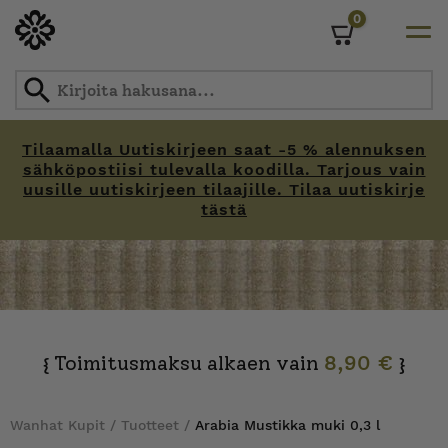
0
Cart
Tilaamalla Uutiskirjeen saat -5 % alennuksen
sähköpostiisi tulevalla koodilla. Tarjous vain
uusille uutiskirjeen tilaajille. Tilaa uutiskirje
tästä
Skip
to
content
Toimitusmaksu alkaen vain
8,90 €
{
}
Wanhat Kupit
/
Tuotteet
/
Arabia Mustikka muki 0,3 l