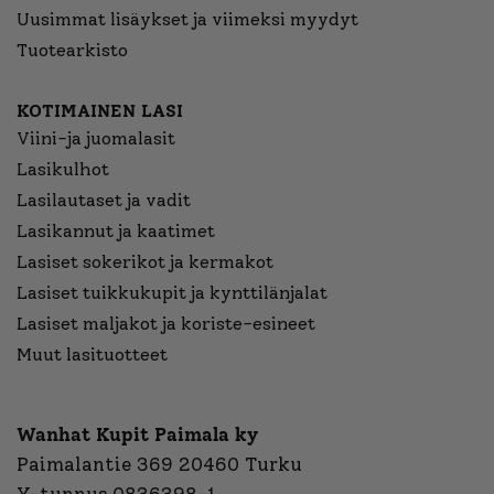
Uusimmat lisäykset ja viimeksi myydyt
Tuotearkisto
KOTIMAINEN LASI
Viini-ja juomalasit
Lasikulhot
Lasilautaset ja vadit
Lasikannut ja kaatimet
Lasiset sokerikot ja kermakot
Lasiset tuikkukupit ja kynttilänjalat
Lasiset maljakot ja koriste-esineet
Muut lasituotteet
Wanhat Kupit Paimala ky
Paimalantie 369 20460 Turku
Y-tunnus 0836398-1