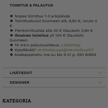
TOIMITUS & PALAUTUS
🍀 Nopea toimitus 1-3 arkipäivää
🍀 Toimituskulut Suomeen alk. 8,90 €, nouto 0
€
🍀 Pientoimituslisä alle 20 € tilauksiin 2,90 €
🍀
Ilmainen toimitus
yli 100 € tilauksiin
Suomeen
🍀 14 vrk:n palautusoikeus.
Lisätietoja
.
🍀 Kysyttävää?
verkkokauppa@wanhatkupit.fi
🍀 Asiakaspalvelu ma-su klo 9-21 p. 050 60654
LISÄTIEDOT
DESIGNER
KATEGORIA