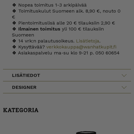
🍀 Nopea toimitus 1-3 arkipäivää
🍀 Toimituskulut Suomeen alk. 8,90 €, nouto 0
€
🍀 Pientoimituslisä alle 20 € tilauksiin 2,90 €
🍀
Ilmainen toimitus
yli 100 € tilauksiin
Suomeen
🍀 14 vrk:n palautusoikeus.
Lisätietoja
.
🍀 Kysyttävää?
verkkokauppa@wanhatkupit.fi
🍀 Asiakaspalvelu ma-su klo 9-21 p. 050 60654
LISÄTIEDOT
DESIGNER
KATEGORIA