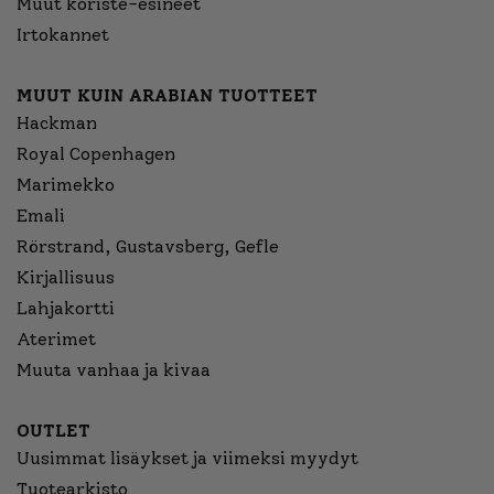
Muut koriste-esineet
Irtokannet
MUUT KUIN ARABIAN TUOTTEET
Hackman
Royal Copenhagen
Marimekko
Emali
Rörstrand, Gustavsberg, Gefle
Kirjallisuus
Lahjakortti
Aterimet
Muuta vanhaa ja kivaa
OUTLET
Uusimmat lisäykset ja viimeksi myydyt
Tuotearkisto