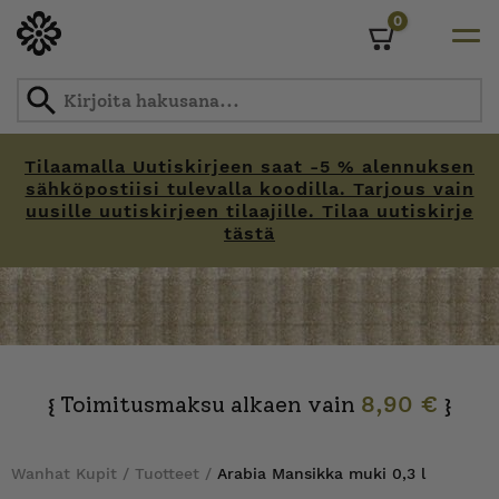
0
Cart
Tilaamalla Uutiskirjeen saat -5 % alennuksen
sähköpostiisi tulevalla koodilla. Tarjous vain
uusille uutiskirjeen tilaajille. Tilaa uutiskirje
tästä
Skip
to
content
Toimitusmaksu alkaen vain
8,90 €
{
}
Wanhat Kupit
/
Tuotteet
/
Arabia Mansikka muki 0,3 l