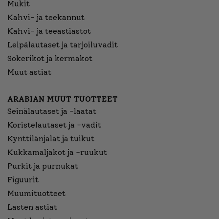
Mukit
Kahvi- ja teekannut
Kahvi- ja teeastiastot
Leipälautaset ja tarjoiluvadit
Sokerikot ja kermakot
Muut astiat
ARABIAN MUUT TUOTTEET
Seinälautaset ja -laatat
Koristelautaset ja -vadit
Kynttilänjalat ja tuikut
Kukkamaljakot ja -ruukut
Purkit ja purnukat
Figuurit
Muumituotteet
Lasten astiat