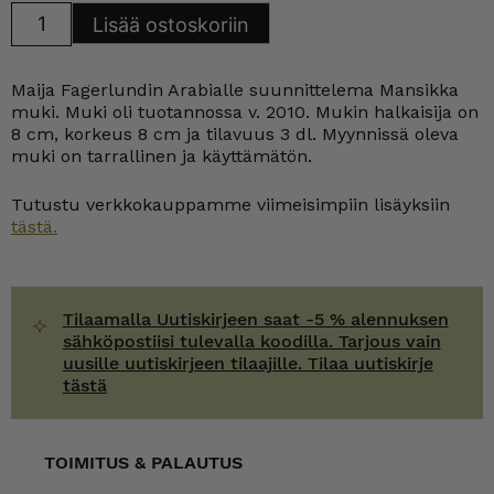
Arabia
Lisää ostoskoriin
Mansikka
muki
0,3
l
Maija Fagerlundin Arabialle suunnittelema Mansikka
määrä
muki. Muki oli tuotannossa v. 2010. Mukin halkaisija on
8 cm, korkeus 8 cm ja tilavuus 3 dl. Myynnissä oleva
muki on tarrallinen ja käyttämätön.
Tutustu verkkokauppamme viimeisimpiin lisäyksiin
tästä.
Tilaamalla Uutiskirjeen saat -5 % alennuksen
sähköpostiisi tulevalla koodilla. Tarjous vain
uusille uutiskirjeen tilaajille. Tilaa uutiskirje
tästä
TOIMITUS & PALAUTUS