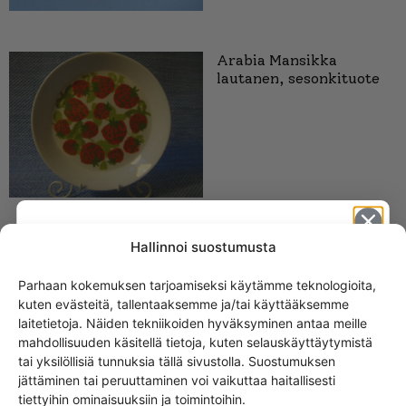
Arabia Mansikka
lautanen, sesonkituote
Hallinnoi suostumusta
SAMANKALTAISET TUOTTEET
Parhaan kokemuksen tarjoamiseksi käytämme teknologioita,
kuten evästeitä, tallentaaksemme ja/tai käyttääksemme
Get -5%
Arabia Mustikka muki
laitetietoja. Näiden tekniikoiden hyväksyminen antaa meille
off?
0,3 l
mahdollisuuden käsitellä tietoja, kuten selauskäyttäytymistä
tai yksilöllisiä tunnuksia tällä sivustolla. Suostumuksen
jättäminen tai peruuttaminen voi vaikuttaa haitallisesti
Yes! I want the discount
tiettyihin ominaisuuksiin ja toimintoihin.