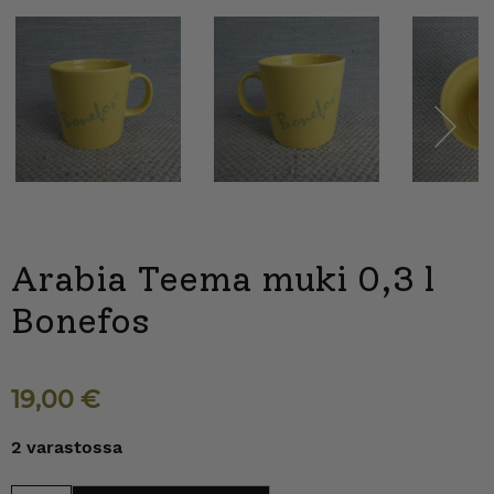
Next
Arabia Teema muki 0,3 l
Bonefos
19,00
€
2 varastossa
Arabia