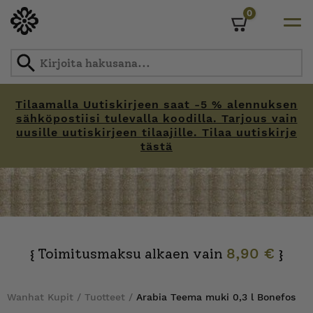
0
Cart
Tilaamalla Uutiskirjeen saat -5 % alennuksen
sähköpostiisi tulevalla koodilla. Tarjous vain
uusille uutiskirjeen tilaajille. Tilaa uutiskirje
tästä
Skip
to
content
Toimitusmaksu alkaen vain
8,90 €
{
}
Wanhat Kupit
/
Tuotteet
/
Arabia Teema muki 0,3 l Bonefos