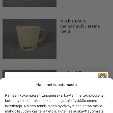
Arabia Etera
mainosmuki, Teema
malli
Arabia Affecto
mainosmuki, Teema
malli
Hallinnoi suostumusta
Parhaan kokemuksen tarjoamiseksi käytämme teknologioita,
kuten evästeitä, tallentaaksemme ja/tai käyttääksemme
Get -5%
laitetietoja. Näiden tekniikoiden hyväksyminen antaa meille
off?
mahdollisuuden käsitellä tietoja, kuten selauskäyttäytymistä