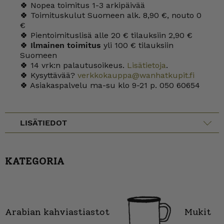
🍀 Nopea toimitus 1-3 arkipäivää
🍀 Toimituskulut Suomeen alk. 8,90 €, nouto 0
€
🍀 Pientoimituslisä alle 20 € tilauksiin 2,90 €
🍀
Ilmainen toimitus
yli 100 € tilauksiin
Suomeen
🍀 14 vrk:n palautusoikeus.
Lisätietoja
.
🍀 Kysyttävää?
verkkokauppa@wanhatkupit.fi
🍀 Asiakaspalvelu ma-su klo 9-21 p. 050 60654
LISÄTIEDOT
KATEGORIA
Arabian kahviastiastot
Mukit