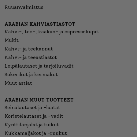
Ruuanvalmistus
ARABIAN KAHVIASTIASTOT
Kahvi-, tee-, kaakao- ja espressokupit
Mukit
Kahvi- ja teekannut
Kahvi- ja teeastiastot
Leipälautaset ja tarjoiluvadit
Sokerikot ja kermakot
Muut astiat
ARABIAN MUUT TUOTTEET
Seinälautaset ja -laatat
Koristelautaset ja -vadit
Kynttilänjalat ja tuikut
Kukkamaljakot ja -ruukut