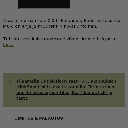
Lisää ostoskoriin
Teema
muki
0,3
l
Arabia Teema muki 0,3 l , keltainen, Bonefos-tekstillä.
Bonefos
määrä
Muki on ehjä ja muutenkin hyväkuntoinen.
Tutustu verkkokauppamme viimeisimpiin lisäyksiin
tästä
Tilaamalla Uutiskirjeen saat -5 % alennuksen
sähköpostiisi tulevalla koodilla. Tarjous vain
uusille uutiskirjeen tilaajille. Tilaa uutiskirje
tästä
TOIMITUS & PALAUTUS