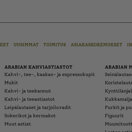
EET
UUSIMMAT
TOIMITUS
ASIAKASKOKEMUKSET
I
ARABIAN KAHVIASTIASTOT
ARABIAN 
Kahvi-, tee-, kaakao- ja espressokupit
Seinälautase
Mukit
Koristelaut
Kahvi- ja teekannut
Kynttilänjal
Kahvi- ja teeastiastot
Kukkamalja
Leipälautaset ja tarjoiluvadit
Purkit ja p
Sokerikot ja kermakot
Figuurit
Muut astiat
Muumituott