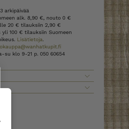
3 arkipäivää
omeen alk. 8,90 €, nouto 0 €
lle 20 € tilauksiin 2,90 €
s
yli 100 € tilauksiin Suomeen
oikeus.
Lisätietoja
.
kokauppa@wanhatkupit.fi
a-su klo 9-21 p. 050 60654
,