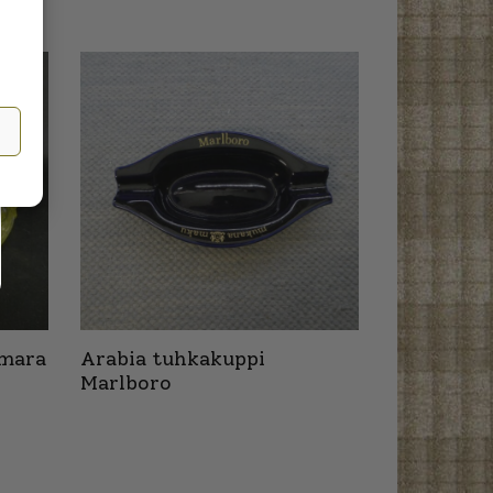
amara
Arabia tuhkakuppi
Marlboro