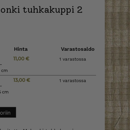
onki tuhkakuppi 2
Hinta
Varastosaldo
11,00
€
1 varastossa
–
5 cm
13,00
€
1 varastossa
–
5 cm
oriin