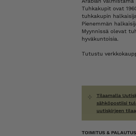
Arabian valmistama 
määrä
Tuhkakupit ovat 196
tuhkakupin halkaisij
Pienemmän halkaisija
Myynnissä olevat tuh
hyväkuntoisia.
Tutustu verkkokaupp
Tilaamalla Uutis
sähköpostiisi tul
uutiskirjeen tilaa
TOIMITUS & PALAUTU