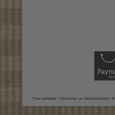
Tilaa uutiskirje
Tietoturva- ja rekisteriseloste
P
|
|