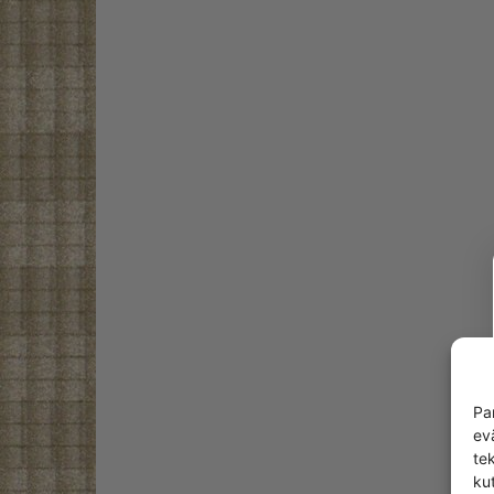
Pa
ev
te
kut