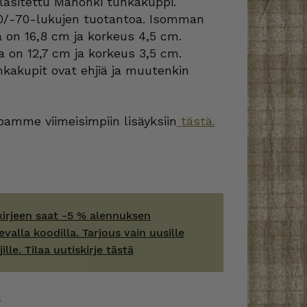
lasitettu Mahonki tuhkakuppi.
0/-70-lukujen tuotantoa. Isomman
a on 16,8 cm ja korkeus 4,5 cm.
 on 12,7 cm ja korkeus 3,5 cm.
kakupit ovat ehjiä ja muutenkin
amme viimeisimpiin lisäyksiin
tästä.
kirjeen saat -5 % alennuksen
evalla koodilla. Tarjous vain uusille
jille. Tilaa uutiskirje tästä
S