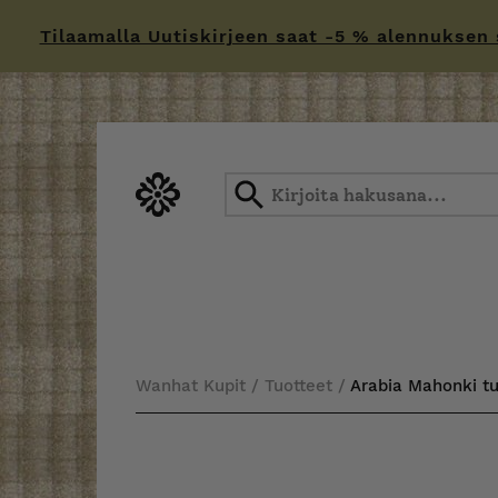
Tilaamalla Uutiskirjeen saat -5 % alennuksen sä
Skip
to
content
Wanhat Kupit
/
Tuotteet
/
Arabia Mahonki t