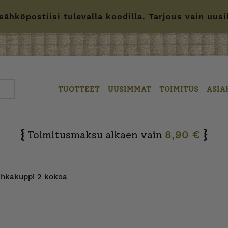
hköpostiisi tulevalla koodilla. Tarjous vain uusille
TUOTTEET
UUSIMMAT
TOIMITUS
ASIA
{
}
Toimitusmaksu alkaen vain
8,90 €
uhkakuppi 2 kokoa