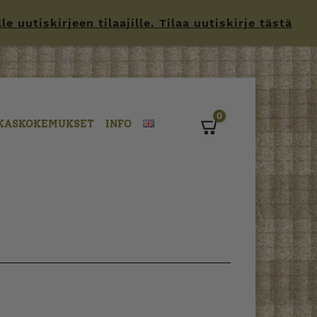
 uutiskirjeen tilaajille. Tilaa uutiskirje tästä
0
KASKOKEMUKSET
INFO
Cart