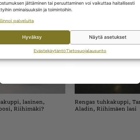
EET
ostumuksen jättäminen tai peruuttaminen voi vaikuttaa haitallisesti
ttyihin ominaisuuksiin ja toimintoihin.
llinnoi palveluita
No, I’ll pay full price
Hyväksy
Näytä asetukset
By subscribing to the newsletter, you consent to receiving messages from
Wanhojen kuppien and confirm that you have read and accepted
the
Evästekäytäntö
Tietosuojalausunto
privacy policy.
akuppi, lasinen,
Rengas tuhkakuppi, T
oosi, Riihimäki?
Aladin, Riihimäen lasi