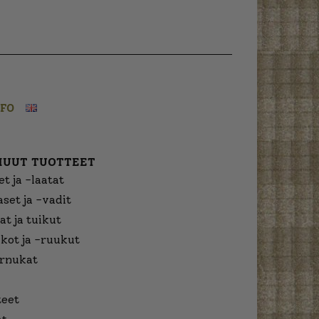
NFO
MUUT TUOTTEET
t ja -laatat
aset ja -vadit
at ja tuikut
kot ja -ruukut
urnukat
eet