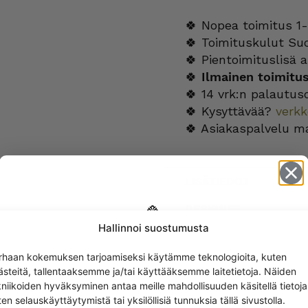
🍀 Nopea toimitus 1-
🍀 Toimituskulut Su
🍀 Pientoimituslisä a
🍀
Ilmainen toimitu
🍀 14 vrk:n palautus
🍀 Kysyttävää?
verk
🍀 Asiakaspalvelu m
LISÄTIEDOT
DESIGNER
Hallinnoi suostumusta
Get -5%
rhaan kokemuksen tarjoamiseksi käytämme teknologioita, kuten
off?
ästeitä, tallentaaksemme ja/tai käyttääksemme laitetietoja. Näiden
kniikoiden hyväksyminen antaa meille mahdollisuuden käsitellä tietoja
en selauskäyttäytymistä tai yksilöllisiä tunnuksia tällä sivustolla.
Yes! I want the discount