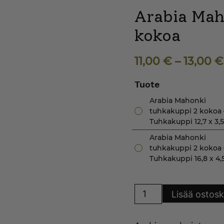
Arabia Mah
kokoa
11,00
€
–
13,00
€
Tuote
Arabia Mahonki
tuhkakuppi 2 kokoa 
Tuhkakuppi 12,7 x 3,
Arabia Mahonki
tuhkakuppi 2 kokoa 
Tuhkakuppi 16,8 x 4,
Arabia
Lisää ostosk
Mahonki
tuhkakuppi
2
kokoa