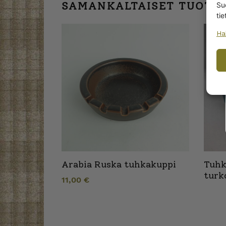
SAMANKALTAISET TUOTT
Su
tie
Ha
Arabia Ruska tuhkakuppi
Tuhk
turk
11,00
€