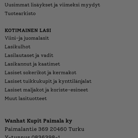
Uusimmat lisäykset ja viimeksi myydyt
Tuotearkisto
KOTIMAINEN LASI
Viini-ja juomalasit
Lasikulhot
Lasilautaset ja vadit
Lasikannut ja kaatimet
Lasiset sokerikot ja kermakot
Lasiset tuikkukupit ja kynttilänjalat
Lasiset maljakot ja koriste-esineet
Muut lasituotteet
Wanhat Kupit Paimala ky
Paimalantie 369 20460 Turku
Y-tunnus 0836398-1