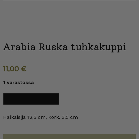
Arabia Ruska tuhkakuppi
11,00
€
1 varastossa
Arabia
Lisää ostoskoriin
Ruska
tuhkakuppi
määrä
Halkaisija 12,5 cm, kork. 3,5 cm