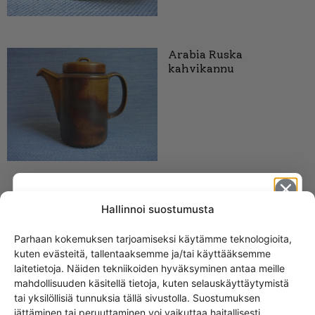
Arabia Ruska
kahvikannu
Arabia Ruska
Hallinnoi suostumusta
kannellinen keittokulho
Parhaan kokemuksen tarjoamiseksi käytämme teknologioita,
kuten evästeitä, tallentaaksemme ja/tai käyttääksemme
Get -5%
laitetietoja. Näiden tekniikoiden hyväksyminen antaa meille
off?
mahdollisuuden käsitellä tietoja, kuten selauskäyttäytymistä
tai yksilöllisiä tunnuksia tällä sivustolla. Suostumuksen
jättäminen tai peruuttaminen voi vaikuttaa haitallisesti