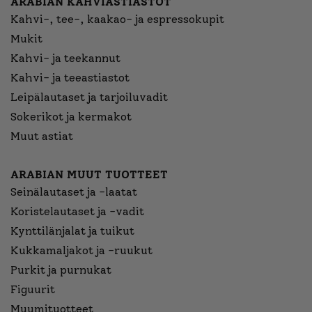
ARABIAN KAHVIASTIASTOT
Kahvi-, tee-, kaakao- ja espressokupit
Mukit
Kahvi- ja teekannut
Kahvi- ja teeastiastot
Leipälautaset ja tarjoiluvadit
Sokerikot ja kermakot
Muut astiat
ARABIAN MUUT TUOTTEET
Seinälautaset ja -laatat
Koristelautaset ja -vadit
Kynttilänjalat ja tuikut
Kukkamaljakot ja -ruukut
Purkit ja purnukat
Figuurit
Muumituotteet