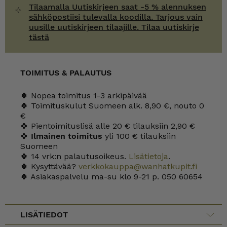
Tilaamalla Uutiskirjeen saat -5 % alennuksen
sähköpostiisi tulevalla koodilla. Tarjous vain
uusille uutiskirjeen tilaajille. Tilaa uutiskirje
tästä
TOIMITUS & PALAUTUS
🍀 Nopea toimitus 1-3 arkipäivää
🍀 Toimituskulut Suomeen alk. 8,90 €, nouto 0
€
🍀 Pientoimituslisä alle 20 € tilauksiin 2,90 €
🍀
Ilmainen toimitus
yli 100 € tilauksiin
Suomeen
🍀 14 vrk:n palautusoikeus.
Lisätietoja
.
🍀 Kysyttävää?
verkkokauppa@wanhatkupit.fi
🍀 Asiakaspalvelu ma-su klo 9-21 p. 050 60654
LISÄTIEDOT