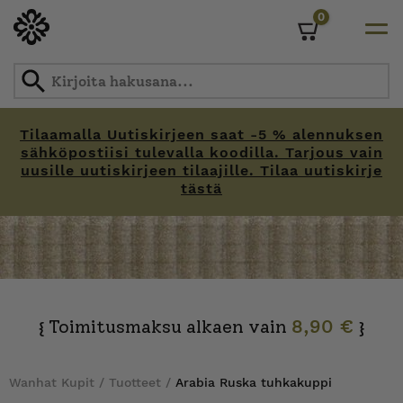
0
Cart
Tilaamalla Uutiskirjeen saat -5 % alennuksen
sähköpostiisi tulevalla koodilla. Tarjous vain
uusille uutiskirjeen tilaajille. Tilaa uutiskirje
tästä
Skip
to
content
Toimitusmaksu alkaen vain
8,90 €
{
}
Wanhat Kupit
/
Tuotteet
/
Arabia Ruska tuhkakuppi