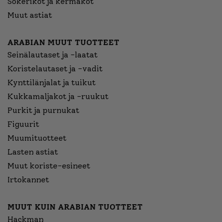
Sokerikot ja kermakot
Muut astiat
ARABIAN MUUT TUOTTEET
Seinälautaset ja -laatat
Koristelautaset ja -vadit
Kynttilänjalat ja tuikut
Kukkamaljakot ja -ruukut
Purkit ja purnukat
Figuurit
Muumituotteet
Lasten astiat
Muut koriste-esineet
Irtokannet
MUUT KUIN ARABIAN TUOTTEET
Hackman