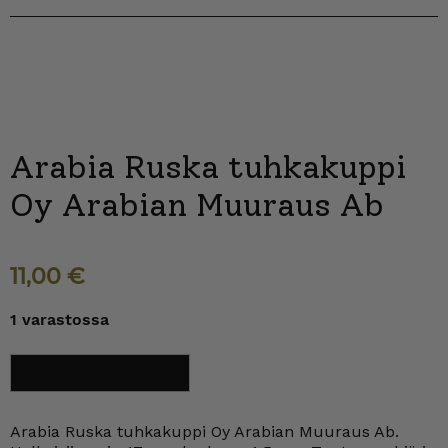
Arabia Ruska tuhkakuppi
Oy Arabian Muuraus Ab
11,00
€
1 varastossa
Arabia
Lisää ostoskoriin
Ruska
tuhkakuppi
Oy
Arabian
Arabia Ruska tuhkakuppi Oy Arabian Muuraus Ab.
Muuraus