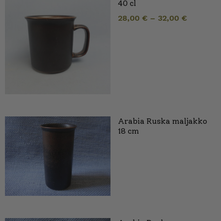
40 cl
28,00
€
–
32,00
€
Arabia Ruska maljakko
18 cm