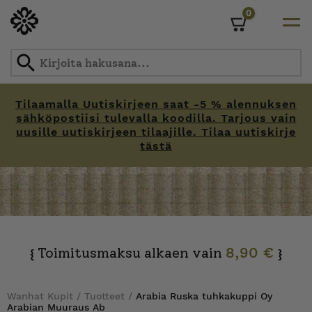
0
Cart
Tilaamalla Uutiskirjeen saat -5 % alennuksen
sähköpostiisi tulevalla koodilla. Tarjous vain
uusille uutiskirjeen tilaajille. Tilaa uutiskirje
tästä
Skip
to
content
Toimitusmaksu alkaen vain
8,90 €
{
}
Wanhat Kupit
/
Tuotteet
/
Arabia Ruska tuhkakuppi Oy
Arabian Muuraus Ab