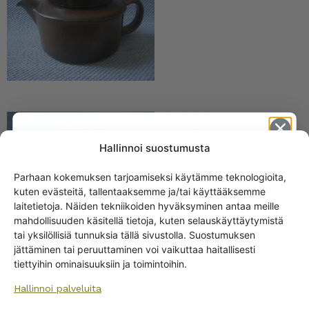
Arabia Ruska
kahvikannu
Hallinnoi suostumusta
Parhaan kokemuksen tarjoamiseksi käytämme teknologioita,
kuten evästeitä, tallentaaksemme ja/tai käyttääksemme
Get -5%
laitetietoja. Näiden tekniikoiden hyväksyminen antaa meille
off?
mahdollisuuden käsitellä tietoja, kuten selauskäyttäytymistä
tai yksilöllisiä tunnuksia tällä sivustolla. Suostumuksen
jättäminen tai peruuttaminen voi vaikuttaa haitallisesti
Yes! I want the discount
Arabia Ruska
tiettyihin ominaisuuksiin ja toimintoihin.
kannellinen keittokulho
Hallinnoi palveluita
No, I’ll pay full price