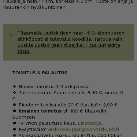
Halkaisija noin 17 cm, korkeus 4,5 cm. Tuote on ehjä ja
Ab
määrä
muutenkin hyväkuntoinen.
Tilaamalla Uutiskirjeen saat -5 % alennuksen
sähköpostiisi tulevalla koodilla. Tarjous vain
uusille uutiskirjeen tilaajille. Tilaa uutiskirje
tästä
TOIMITUS & PALAUTUS
🍀 Nopea toimitus 1-3 arkipäivää
🍀 Toimituskulut Suomeen alk. 8,90 €, nouto 0
€
🍀 Pientoimituslisä alle 20 € tilauksiin 2,90 €
🍀
Ilmainen toimitus
yli 100 € tilauksiin
Suomeen
🍀 14 vrk:n palautusoikeus.
Lisätietoja
.
🍀 Kysyttävää?
verkkokauppa@wanhatkupit.fi
🍀 Asiakaspalvelu ma-su klo 9-21 p. 050 60654