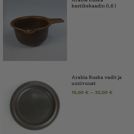
kastikekaadin 0,6 l
Arabia Ruska vadit ja
uunivuuat
15,00
€
–
32,00
€