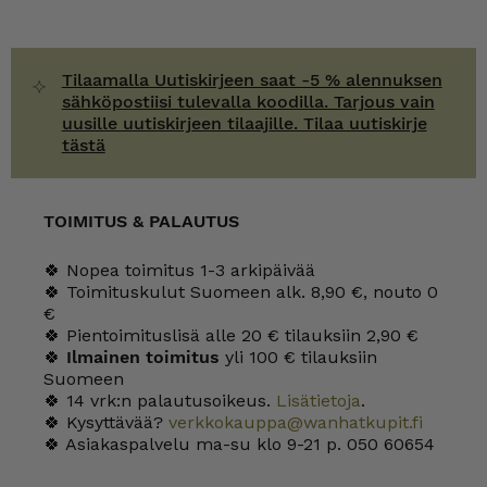
Tilaamalla Uutiskirjeen saat -5 % alennuksen
sähköpostiisi tulevalla koodilla. Tarjous vain
uusille uutiskirjeen tilaajille. Tilaa uutiskirje
tästä
TOIMITUS & PALAUTUS
🍀 Nopea toimitus 1-3 arkipäivää
🍀 Toimituskulut Suomeen alk. 8,90 €, nouto 0
€
🍀 Pientoimituslisä alle 20 € tilauksiin 2,90 €
🍀
Ilmainen toimitus
yli 100 € tilauksiin
Suomeen
🍀 14 vrk:n palautusoikeus.
Lisätietoja
.
🍀 Kysyttävää?
verkkokauppa@wanhatkupit.fi
🍀 Asiakaspalvelu ma-su klo 9-21 p. 050 60654