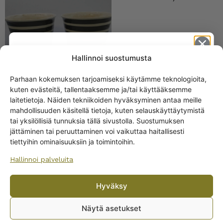
Hallinnoi suostumusta
Parhaan kokemuksen tarjoamiseksi käytämme teknologioita,
kuten evästeitä, tallentaaksemme ja/tai käyttääksemme
Get -5%
laitetietoja. Näiden tekniikoiden hyväksyminen antaa meille
off?
mahdollisuuden käsitellä tietoja, kuten selauskäyttäytymistä
Arabia Kukkaruukku
tai yksilöllisiä tunnuksia tällä sivustolla. Suostumuksen
vihreä SF-malli
jättäminen tai peruuttaminen voi vaikuttaa haitallisesti
Yes! I want the discount
15,00
€
–
20,00
€
tiettyihin ominaisuuksiin ja toimintoihin.
Hallinnoi palveluita
No, I’ll pay full price
Hyväksy
By subscribing to the newsletter, you consent to receiving messages from
Wanhojen kuppien and confirm that you have read and accepted
the
Näytä asetukset
privacy policy.