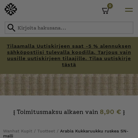
0
Cart
Tilaamalla Uutiskirjeen saat -5 % alennuksen
sähköpostiisi tulevalla koodilla. Tarjous vain
uusille uutiskirjeen tilaajille. Tilaa uutiskirje
tästä
Skip
to
content
Toimitusmaksu alkaen vain
8,90 €
{
}
Wanhat Kupit
/
Tuotteet
/
Arabia Kukkaruukku ruskea SN-
malli