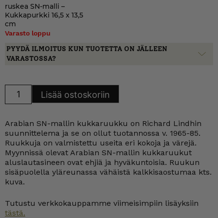
ruskea SN-malli –
Kukkapurkki 16,5 x 13,5
cm
Varasto loppu
PYYDÄ ILMOITUS KUN TUOTETTA ON JÄLLEEN
VARASTOSSA?
Arabia
Lisää ostoskoriin
Kukkaruukku
ruskea
SN-
malli
Arabian SN-mallin kukkaruukku on Richard Lindhin
määrä
suunnittelema ja se on ollut tuotannossa v. 1965-85.
Ruukkuja on valmistettu useita eri kokoja ja värejä.
Myynnissä olevat Arabian SN-mallin kukkaruukut
aluslautasineen ovat ehjiä ja hyväkuntoisia. Ruukun
sisäpuolella yläreunassa vähäistä kalkkisaostumaa kts.
kuva.
Tutustu verkkokauppamme viimeisimpiin lisäyksiin
tästä.