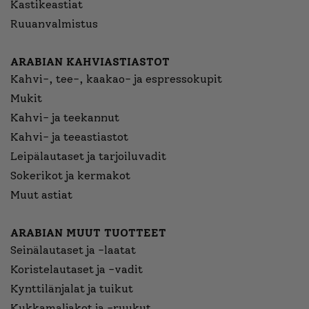
Kastikeastiat
Ruuanvalmistus
ARABIAN KAHVIASTIASTOT
Kahvi-, tee-, kaakao- ja espressokupit
Mukit
Kahvi- ja teekannut
Kahvi- ja teeastiastot
Leipälautaset ja tarjoiluvadit
Sokerikot ja kermakot
Muut astiat
ARABIAN MUUT TUOTTEET
Seinälautaset ja -laatat
Koristelautaset ja -vadit
Kynttilänjalat ja tuikut
Kukkamaljakot ja -ruukut