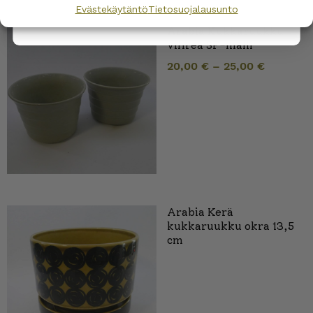
Evästekäytäntö
Tietosuojalausunto
Arabia Kukkaruukku
vihreä SF-malli
20,00
€
–
25,00
€
Arabia Kerä
kukkaruukku okra 13,5
cm