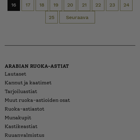
16
17
18
19
20
21
22
23
24
25
Seuraava
ARABIAN RUOKA-ASTIAT
Lautaset
Kannut ja kaatimet
Tarjoiluastiat
Muut ruoka-astioiden osat
Ruoka-astiastot
Munakupit
Kastikeastiat
Ruuanvalmistus