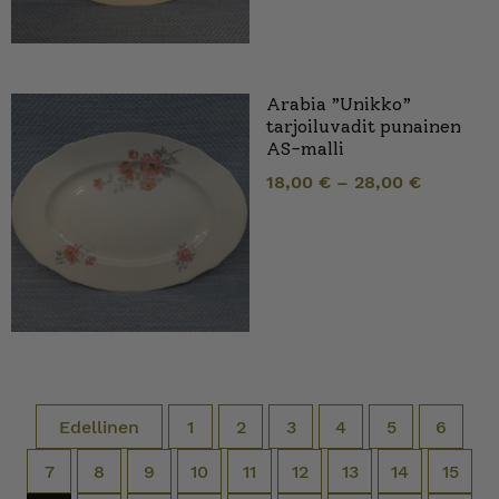
Arabia ”Unikko”
tarjoiluvadit punainen
AS-malli
18,00
€
–
28,00
€
Edellinen
1
2
3
4
5
6
7
8
9
10
11
12
13
14
15