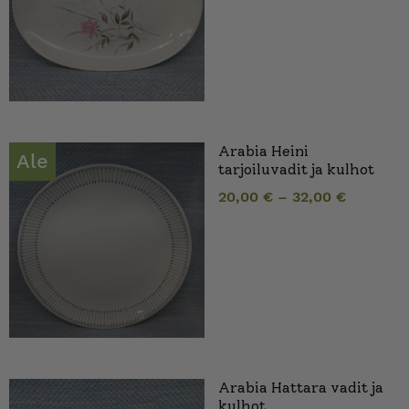
Arabia Heini
Ale
tarjoiluvadit ja kulhot
20,00
€
–
32,00
€
Arabia Hattara vadit ja
kulhot