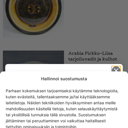
Arabia Pirkko-Liisa
tarjoiluvadit ja kulhot
15,00
€
–
35,00
€
Hallinnoi suostumusta
Parhaan kokemuksen tarjoamiseksi käytämme teknologioita,
kuten evästeitä, tallentaaksemme ja/tai käyttääksemme
Get -5%
laitetietoja. Näiden tekniikoiden hyväksyminen antaa meille
off?
mahdollisuuden käsitellä tietoja, kuten selauskäyttäytymistä
tai yksilöllisiä tunnuksia tällä sivustolla. Suostumuksen
jättäminen tai peruuttaminen voi vaikuttaa haitallisesti
Yes! I want the discount
tiettyihin ominaisuuksiin ja toimintoihin.
Arabia Vadit ja kulhot