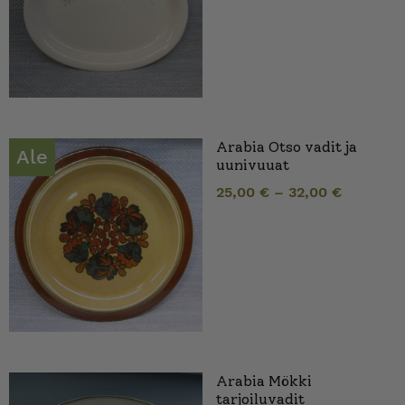
Arabia Otso vadit ja
Ale
uunivuuat
25,00
€
–
32,00
€
Arabia Mökki
tarjoiluvadit