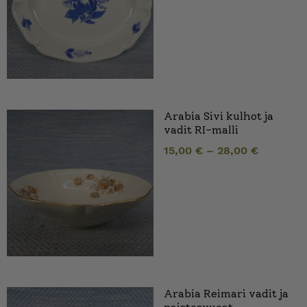
Arabia Sivi kulhot ja
vadit RI-malli
15,00
€
–
28,00
€
Arabia Reimari vadit ja