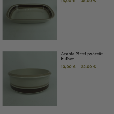
15,00
€
–
38,00
€
Arabia Pirtti pyöreät
kulhot
10,00
€
–
22,00
€