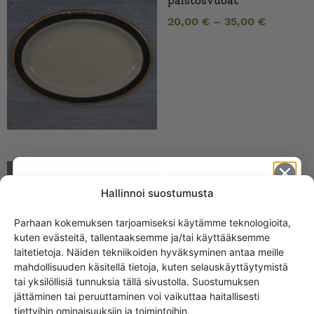
paistosvuoat
20,00
€
–
35,00
€
Arabia Reimari kulhot
15,00
€
–
28,00
€
Hallinnoi suostumusta
Parhaan kokemuksen tarjoamiseksi käytämme teknologioita,
kuten evästeitä, tallentaaksemme ja/tai käyttääksemme
Get -5%
laitetietoja. Näiden tekniikoiden hyväksyminen antaa meille
off?
mahdollisuuden käsitellä tietoja, kuten selauskäyttäytymistä
tai yksilöllisiä tunnuksia tällä sivustolla. Suostumuksen
jättäminen tai peruuttaminen voi vaikuttaa haitallisesti
Yes! I want the discount
tiettyihin ominaisuuksiin ja toimintoihin.