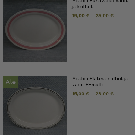
Arabia Punavalko vadit
ja kulhot
19,00
€
–
35,00
€
Arabia Platina kulhot ja
Ale
vadit B-malli
15,00
€
–
28,00
€