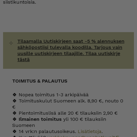
siistikuntoisia.
Tilaamalla Uutiskirjeen saat -5 % alennuksen
sähköpostiisi tulevalla koodilla. Tarjous vain
uusille uutiskirjeen tilaajille. Tilaa uutiskirje
tästä
TOIMITUS & PALAUTUS
🍀 Nopea toimitus 1-3 arkipäivää
🍀 Toimituskulut Suomeen alk. 8,90 €, nouto 0
€
🍀 Pientoimituslisä alle 20 € tilauksiin 2,90 €
🍀
Ilmainen toimitus
yli 100 € tilauksiin
Suomeen
🍀 14 vrk:n palautusoikeus.
Lisätietoja
.