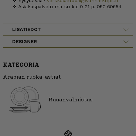
🍀 Kysyttävää?
verkkokauppa@wanhatkupit.fi
🍀 Asiakaspalvelu ma-su klo 9-21 p. 050 60654
LISÄTIEDOT
DESIGNER
KATEGORIA
Arabian ruoka-astiat
Ruuanvalmistus