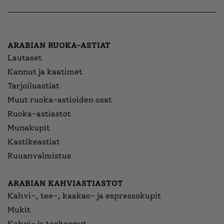
ARABIAN RUOKA-ASTIAT
Lautaset
Kannut ja kaatimet
Tarjoiluastiat
Muut ruoka-astioiden osat
Ruoka-astiastot
Munakupit
Kastikeastiat
Ruuanvalmistus
ARABIAN KAHVIASTIASTOT
Kahvi-, tee-, kaakao- ja espressokupit
Mukit
Kahvi- ja teekannut