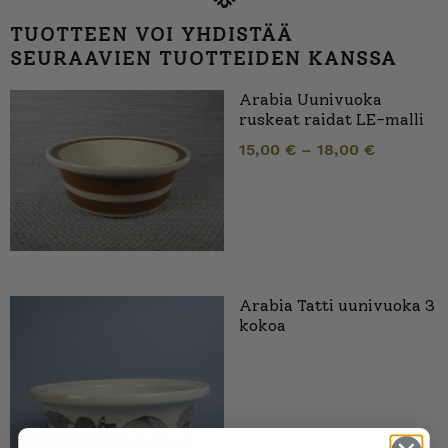
TUOTTEEN VOI YHDISTÄÄ
SEURAAVIEN TUOTTEIDEN KANSSA
Arabia Uunivuoka
ruskeat raidat LE-malli
15,00
€
–
18,00
€
Arabia Tatti uunivuoka 3
kokoa