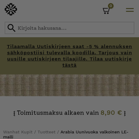
0
Cart
Tilaamalla Uutiskirjeen saat -5 % alennuksen
sähköpostiisi tulevalla koodilla. Tarjous vain
uusille uutiskirjeen tilaajille. Tilaa uutiskirje
tästä
Skip
to
content
Toimitusmaksu alkaen vain
8,90 €
{
}
Wanhat Kupit
/
Tuotteet
/
Arabia Uunivuoka valkoinen LE-
malli