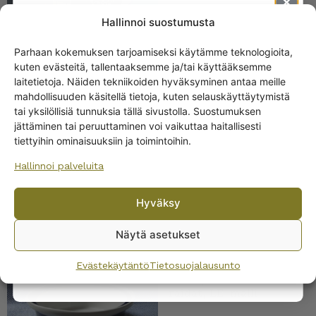
Hallinnoi suostumusta
Parhaan kokemuksen tarjoamiseksi käytämme teknologioita,
kuten evästeitä, tallentaaksemme ja/tai käyttääksemme
Get -5%
laitetietoja. Näiden tekniikoiden hyväksyminen antaa meille
Arabia Vegeta uunivuoka
off?
3 kokoa
mahdollisuuden käsitellä tietoja, kuten selauskäyttäytymistä
tai yksilöllisiä tunnuksia tällä sivustolla. Suostumuksen
75,00
€
–
99,00
€
jättäminen tai peruuttaminen voi vaikuttaa haitallisesti
Yes! I want the discount
tiettyihin ominaisuuksiin ja toimintoihin.
Hallinnoi palveluita
No, I’ll pay full price
Hyväksy
By subscribing to the newsletter, you consent to receiving messages from
Wanhojen kuppien and confirm that you have read and accepted
the
Näytä asetukset
privacy policy.
Arabia
Evästekäytäntö
Tietosuojalausunto
Kulho/uunivuoka, siniset
raidat, LE-malli