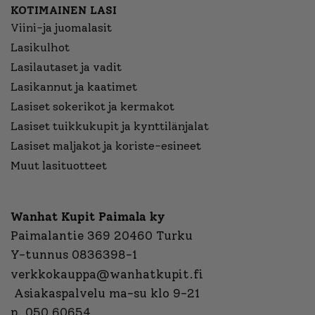
KOTIMAINEN LASI
Viini-ja juomalasit
Lasikulhot
Lasilautaset ja vadit
Lasikannut ja kaatimet
Lasiset sokerikot ja kermakot
Lasiset tuikkukupit ja kynttilänjalat
Lasiset maljakot ja koriste-esineet
Muut lasituotteet
Wanhat Kupit Paimala ky
Paimalantie 369 20460 Turku
Y-tunnus 0836398-1
verkkokauppa@wanhatkupit.fi
Asiakaspalvelu ma-su klo 9-21
p. 050 60654