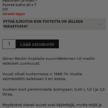
valkoinen LE-malli –
Pyöreä kulho 20 x 7
cm
Varasto loppu
PYYDÄ ILMOITUS KUN TUOTETTA ON JÄLLEEN
VARASTOSSA?
Arabia
Lisää ostoskoriin
Uunivuoka
valkoinen
LE-
malli
Göran Bäckin Arabialle suunnitteleman LE-mallin
määrä
valkoiset uunivuuat.
Vuuat olivat tuotannossa v. 1968-74. Vuokia
valmistettiin kaikkiaan 3 eri kokoa.
Vuokien koot pienimmästä isoimpaan: 0,45 l, 1,0 l ja 2,5
litraa.
Myytävänä olevat vuuat ovat käytettyjä, mutta ehjiä ja