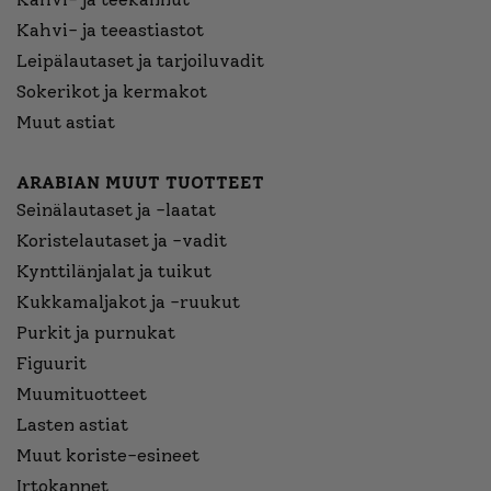
Kahvi- ja teeastiastot
Leipälautaset ja tarjoiluvadit
Sokerikot ja kermakot
Muut astiat
ARABIAN MUUT TUOTTEET
Seinälautaset ja -laatat
Koristelautaset ja -vadit
Kynttilänjalat ja tuikut
Kukkamaljakot ja -ruukut
Purkit ja purnukat
Figuurit
Muumituotteet
Lasten astiat
Muut koriste-esineet
Irtokannet