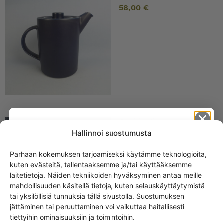
58,00
€
Arabia Blues
kastikekaadin
Hallinnoi suostumusta
Parhaan kokemuksen tarjoamiseksi käytämme teknologioita,
kuten evästeitä, tallentaaksemme ja/tai käyttääksemme
Get -5%
laitetietoja. Näiden tekniikoiden hyväksyminen antaa meille
off?
mahdollisuuden käsitellä tietoja, kuten selauskäyttäytymistä
tai yksilöllisiä tunnuksia tällä sivustolla. Suostumuksen
jättäminen tai peruuttaminen voi vaikuttaa haitallisesti
Yes! I want the discount
tiettyihin ominaisuuksiin ja toimintoihin.