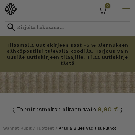
0
Cart
Tilaamalla Uutiskirjeen saat -5 % alennuksen
sähköpostiisi tulevalla koodilla. Tarjous vain
uusille uutiskirjeen tilaajille. Tilaa uutiskirje
tästä
Skip
to
content
Toimitusmaksu alkaen vain
8,90 €
{
}
Wanhat Kupit
/
Tuotteet
/
Arabia Blues vadit ja kulhot