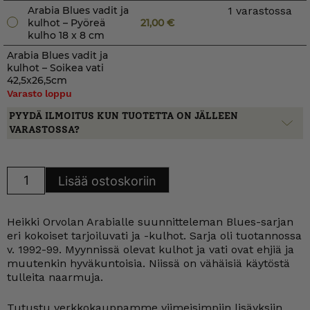
Arabia Blues vadit ja
1 varastossa
kulhot – Pyöreä
21,00
€
kulho 18 x 8 cm
Arabia Blues vadit ja
kulhot – Soikea vati
42,5x26,5cm
Varasto loppu
PYYDÄ ILMOITUS KUN TUOTETTA ON JÄLLEEN
VARASTOSSA?
Arabia
Lisää ostoskoriin
Blues
vadit
ja
kulhot
Heikki Orvolan Arabialle suunnitteleman Blues-sarjan
määrä
eri kokoiset tarjoiluvati ja -kulhot. Sarja oli tuotannossa
v. 1992-99. Myynnissä olevat kulhot ja vati ovat ehjiä ja
muutenkin hyväkuntoisia. Niissä on vähäisiä käytöstä
tulleita naarmuja.
Tutustu verkkokauppamme viimeisimpiin lisäyksiin