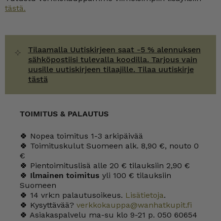
tästä.
Tilaamalla Uutiskirjeen saat -5 % alennuksen
sähköpostiisi tulevalla koodilla. Tarjous vain
uusille uutiskirjeen tilaajille. Tilaa uutiskirje
tästä
TOIMITUS & PALAUTUS
🍀 Nopea toimitus 1-3 arkipäivää
🍀 Toimituskulut Suomeen alk. 8,90 €, nouto 0
€
🍀 Pientoimituslisä alle 20 € tilauksiin 2,90 €
🍀
Ilmainen toimitus
yli 100 € tilauksiin
Suomeen
🍀 14 vrk:n palautusoikeus.
Lisätietoja
.
🍀 Kysyttävää?
verkkokauppa@wanhatkupit.fi
🍀 Asiakaspalvelu ma-su klo 9-21 p. 050 60654