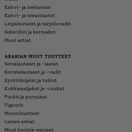
Kahvi- ja teekannut
Kahvi- ja teeastiastot
Leipälautaset ja tarjoiluvadit
Sokerikot ja kermakot
Muut astiat
ARABIAN MUUT TUOTTEET
Seinälautaset ja -laatat
Koristelautaset ja -vadit
Kynttilänjalat ja tuikut
Kukkamaljakot ja -ruukut
Purkit ja purnukat
Figuurit
Muumituotteet
Lasten astiat
Muut koriste-esineet