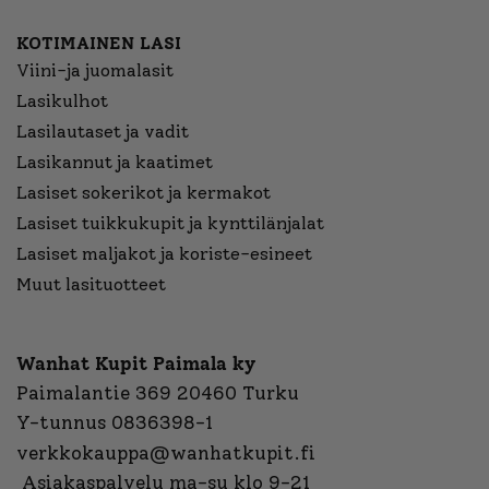
KOTIMAINEN LASI
Viini-ja juomalasit
Lasikulhot
Lasilautaset ja vadit
Lasikannut ja kaatimet
Lasiset sokerikot ja kermakot
Lasiset tuikkukupit ja kynttilänjalat
Lasiset maljakot ja koriste-esineet
Muut lasituotteet
Wanhat Kupit Paimala ky
Paimalantie 369 20460 Turku
Y-tunnus 0836398-1
verkkokauppa@wanhatkupit.fi
Asiakaspalvelu ma-su klo 9-21