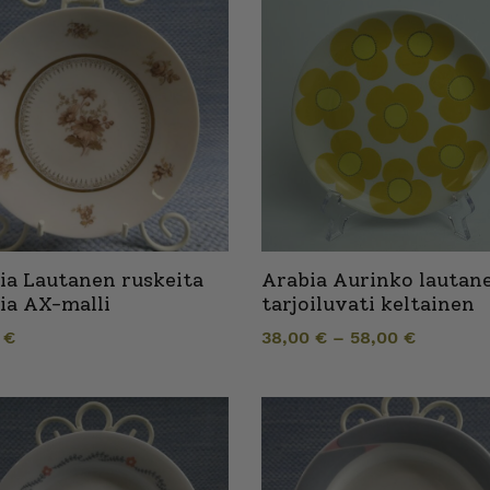
ia Lautanen ruskeita
Arabia Aurinko lautane
ia AX-malli
tarjoiluvati keltainen
0
€
38,00
€
–
58,00
€