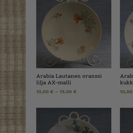
Arabia Lautanen oranssi
Arab
lilja AX-malli
kukk
10,00
€
–
15,00
€
10,0