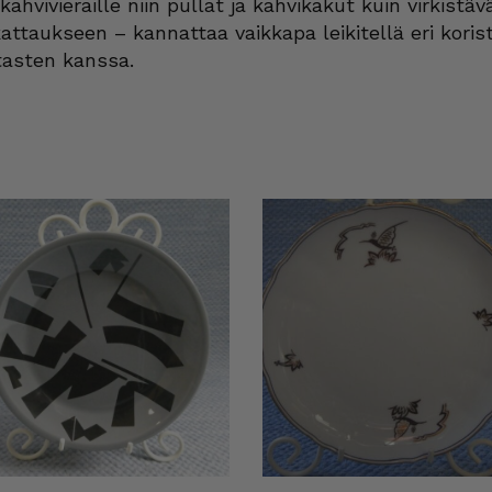
ahvivieraille niin pullat ja kahvikakut kuin virkistävät
attaukseen – kannattaa vaikkapa leikitellä eri koris
utasten kanssa.