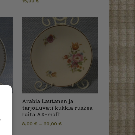
15,00
€
Arabia Lautanen ja
lta
tarjoiluvati kukkia ruskea
raita AX-malli
,
8,00
€
–
20,00
€