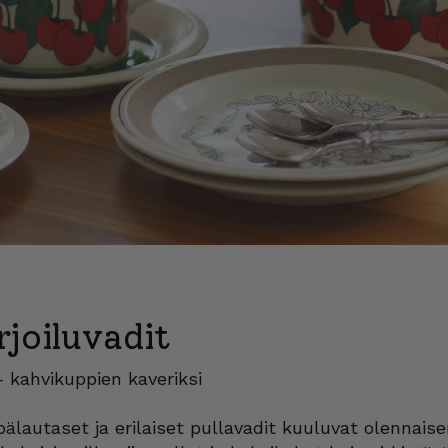
rjoiluvadit
 – kahvikuppien kaveriksi
pälautaset ja erilaiset pullavadit kuuluvat olennai