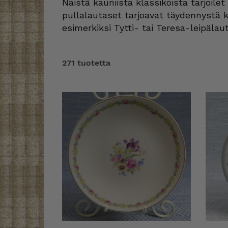
Näistä kauniista klassikoista tarjoilet k
pullalautaset tarjoavat täydennystä k
esimerkiksi Tytti- tai Teresa-leipäla
271 tuotetta