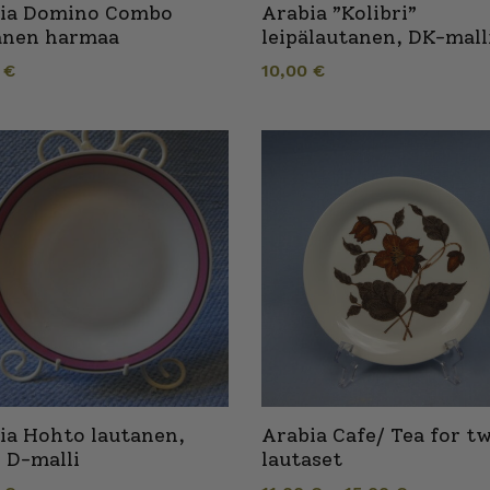
ia Domino Combo
Arabia ”Kolibri”
anen harmaa
leipälautanen, DK-mall
0
€
10,00
€
ia Hohto lautanen,
Arabia Cafe/ Tea for t
, D-malli
lautaset