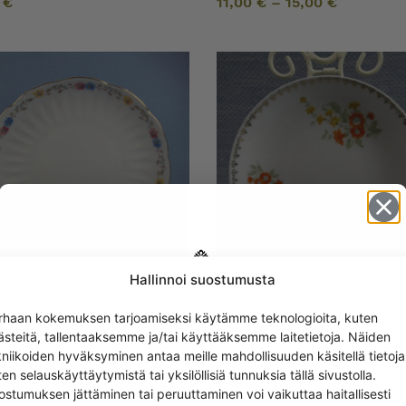
0
€
11,00
€
–
15,00
€
Hallinnoi suostumusta
Get -5%
ia ”Kukkakranssi”
Arabia Lautanen ja
rhaan kokemuksen tarjoamiseksi käytämme teknologioita, kuten
anen BB-malli
tarjoiluvati oranssi/ku
off?
ästeitä, tallentaaksemme ja/tai käyttääksemme laitetietoja. Näiden
AX-malli
0
€
kniikoiden hyväksyminen antaa meille mahdollisuuden käsitellä tietoja
10,00
€
–
18,00
€
en selauskäyttäytymistä tai yksilöllisiä tunnuksia tällä sivustolla.
Yes! I want the discount
ostumuksen jättäminen tai peruuttaminen voi vaikuttaa haitallisesti