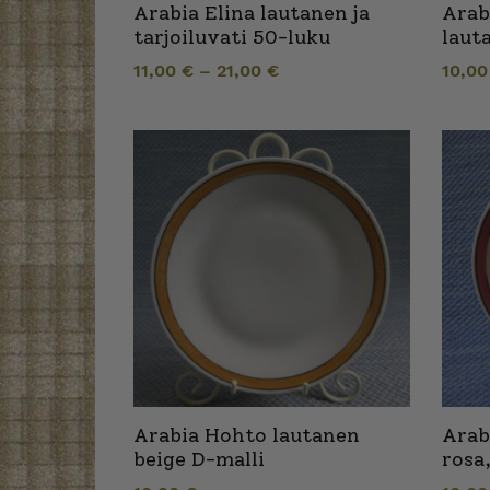
Arabia Elina lautanen ja
Arab
tarjoiluvati 50-luku
laut
11,00
€
–
21,00
€
10,0
Arabia Hohto lautanen
Arab
beige D-malli
rosa