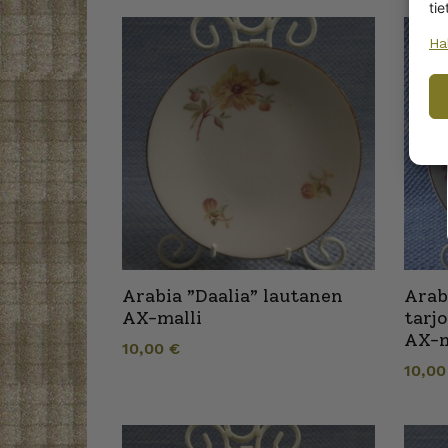
tie
Ha
Arabia ”Daalia” lautanen
Arab
AX-malli
tarj
AX-m
10,00
€
10,0