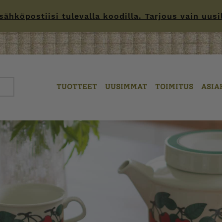
hköpostiisi tulevalla koodilla. Tarjous vain uusille
TUOTTEET
UUSIMMAT
TOIMITUS
ASIA