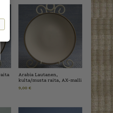
aita
Arabia Lautanen,
kulta/musta raita, AX-malli
9,00
€