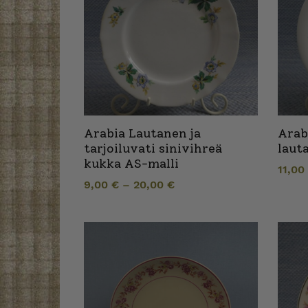
Arabia Lautanen ja
Arab
tarjoiluvati sinivihreä
laut
kukka AS-malli
11,0
9,00
€
–
20,00
€