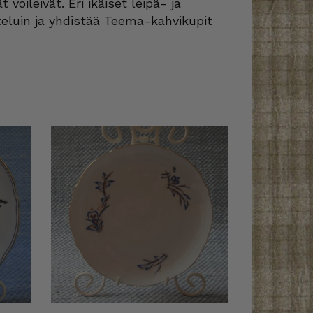
 voileivät. Eri ikäiset leipä- ja
teluin ja yhdistää Teema-kahvikupit