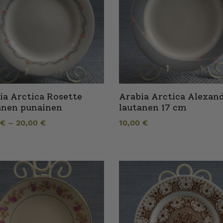
ia Arctica Rosette
Arabia Arctica Alexan
anen punainen
lautanen 17 cm
0
€
–
20,00
€
10,00
€