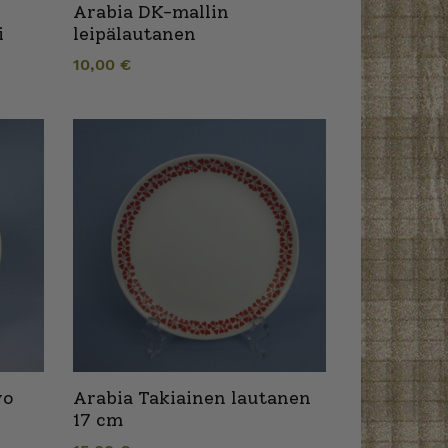
Arabia DK-mallin
i
leipälautanen
10,00
€
wo
Arabia Takiainen lautanen
17 cm