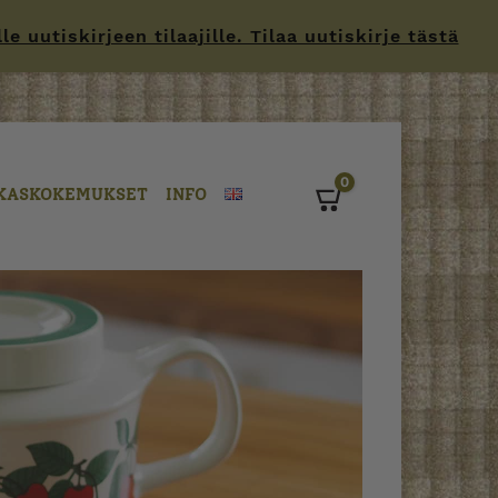
 uutiskirjeen tilaajille. Tilaa uutiskirje tästä
0
KASKOKEMUKSET
INFO
Cart