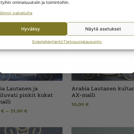
ttyihin ominaisuuksiin ja toimintoihin.
llinnoi palveluita
No, I’ll pay full price
Hyväksy
Näytä asetukset
By subscribing to the newsletter, you consent to receiving messages from
Wanhojen kuppien and confirm that you have read and accepted
the
Evästekäytäntö
Tietosuojalausunto
privacy policy.
ia Lautanen ja
Arabia Lautanen kultar
oiluvati pinkit kukat
AX-malli
alli
10,00
€
0
€
–
21,00
€