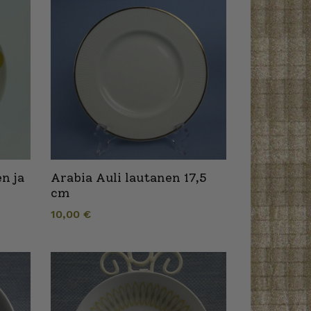
n ja
Arabia Auli lautanen 17,5
cm
10,00
€