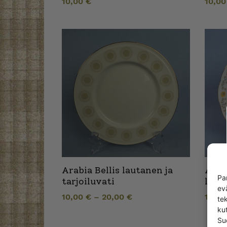
10,00
€
10,0
Arabia Bellis lautanen ja
Arab
Pa
tarjoiluvati
laut
ev
10,00
€
–
20,00
€
10,0
te
kut
Su