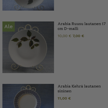
Arabia Ruusu lautanen 17
Ale
cm D-malli
Alkuperäine
Nykyinen
10,00
€
7,00
€
hinta
hinta
oli:
on:
10,00 €.
7,00 €.
Arabia Kehrä lautanen
sininen
11,00
€