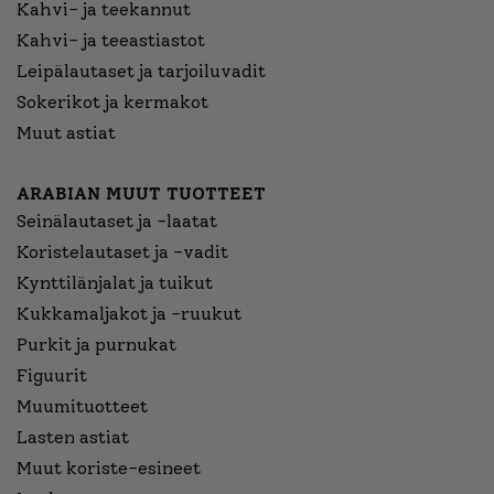
Kahvi- ja teekannut
Kahvi- ja teeastiastot
Leipälautaset ja tarjoiluvadit
Sokerikot ja kermakot
Muut astiat
ARABIAN MUUT TUOTTEET
Seinälautaset ja -laatat
Koristelautaset ja -vadit
Kynttilänjalat ja tuikut
Kukkamaljakot ja -ruukut
Purkit ja purnukat
Figuurit
Muumituotteet
Lasten astiat
Muut koriste-esineet