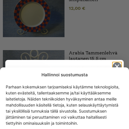
12,00
€
Arabia Tammenlehvä
lautanen 15,5 cm
11,00
€
–
12,00
€
Hallinnoi suostumusta
Parhaan kokemuksen tarjoamiseksi käytämme teknologioita,
kuten evästeitä, tallentaaksemme ja/tai käyttääksemme
Get -5%
laitetietoja. Näiden tekniikoiden hyväksyminen antaa meille
off?
mahdollisuuden käsitellä tietoja, kuten selauskäyttäytymistä
tai yksilöllisiä tunnuksia tällä sivustolla. Suostumuksen
jättäminen tai peruuttaminen voi vaikuttaa haitallisesti
Yes! I want the discount
tiettyihin ominaisuuksiin ja toimintoihin.
Arabia ”Säästöpankki”