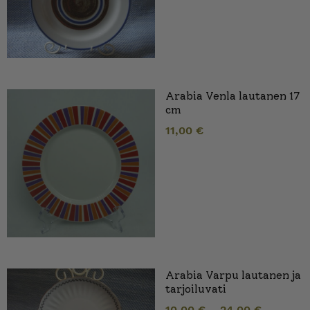
Arabia Venla lautanen 17
cm
11,00
€
Arabia Varpu lautanen ja
tarjoiluvati
10,00
€
–
24,00
€