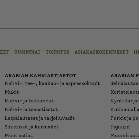
EET
UUSIMMAT
TOIMITUS
ASIAKASKOKEMUKSET
I
ARABIAN KAHVIASTIASTOT
ARABIAN 
Kahvi-, tee-, kaakao- ja espressokupit
Seinälautase
Mukit
Koristelaut
Kahvi- ja teekannut
Kynttilänjal
Kahvi- ja teeastiastot
Kukkamalja
Leipälautaset ja tarjoiluvadit
Purkit ja p
Sokerikot ja kermakot
Figuurit
Muut astiat
Muumituott