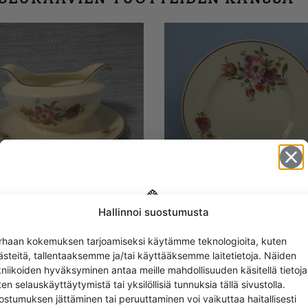
Hallinnoi suostumusta
ia Kastikeastia,
Arabia Lautaset kukkia
Get -5%
eareunainen, AX-malli
ruskea reuna AX-malli
rhaan kokemuksen tarjoamiseksi käytämme teknologioita, kuten
off?
0
€
10,00
€
–
15,00
€
ästeitä, tallentaaksemme ja/tai käyttääksemme laitetietoja. Näiden
kniikoiden hyväksyminen antaa meille mahdollisuuden käsitellä tietoja
en selauskäyttäytymistä tai yksilöllisiä tunnuksia tällä sivustolla.
Yes! I want the discount
ostumuksen jättäminen tai peruuttaminen voi vaikuttaa haitallisesti