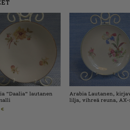
EET
ia "Daalia" lautanen
Arabia Lautanen, kirja
alli
lilja, vihreä reuna, AX-
0
€