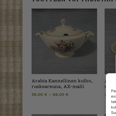
Arabia Kannellinen kulho,
Arab
ruskeareuna, AX-malli
rusk
Pa
58,00
€
–
68,00
€
24,0
ev
te
kut
Su