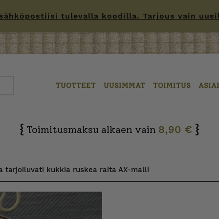
hköpostiisi tulevalla koodilla. Tarjous vain uusille
TUOTTEET
UUSIMMAT
TOIMITUS
ASIA
{
}
Toimitusmaksu alkaen vain
8,90 €
 tarjoiluvati kukkia ruskea raita AX-malli