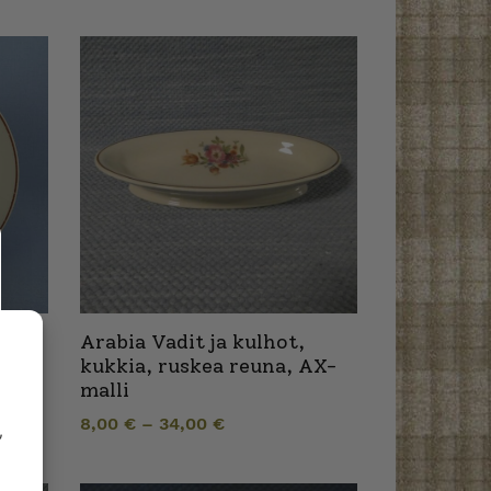
Arabia Vadit ja kulhot,
kukkia, ruskea reuna, AX-
malli
8,00
€
–
34,00
€
,