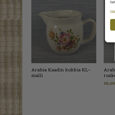
tie
Ha
Arabia Kaadin kukkia KL-
Arab
malli
rusk
58,0