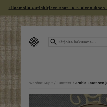
Tilaamalla Uutiskirjeen saat -5 % alennuksen sä
Skip
to
content
Wanhat Kupit
/
Tuotteet
/
Arabia Lautanen ja