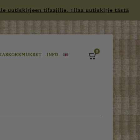
 uutiskirjeen tilaajille. Tilaa uutiskirje tästä
0
KASKOKEMUKSET
INFO
Cart