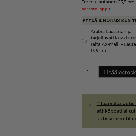
Tarjoilulautanen 25,5 cm
Varasto loppu
PYYDÄ ILMOITUS KUN T
Arabia Lautanen ja
tarjoiluvati kukkia r
raita AX-malli – Lau
15,5 cm
Arabia
Lisää ostosk
Lautanen
ja
tarjoiluvati
kukkia
ruskea
raita
AX-
Tilaamalla Uutis
malli
määrä
sähköpostiisi tul
uutiskirjeen tilaa