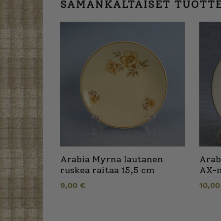
SAMANKALTAISET TUOTT
Arabia Myrna lautanen
Arab
ruskea raitaa 15,5 cm
AX-m
9,00
€
10,0