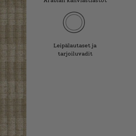
Arabian kahviastiastot
Leipälautaset ja
tarjoiluvadit