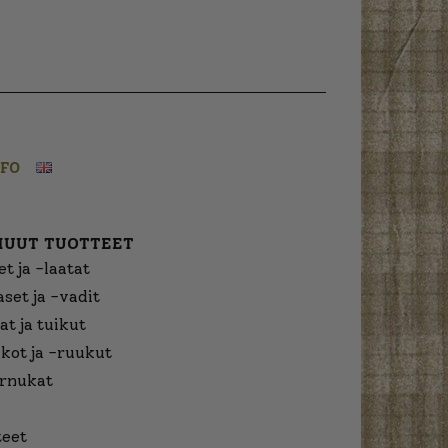
NFO
MUUT TUOTTEET
t ja -laatat
aset ja -vadit
at ja tuikut
kot ja -ruukut
urnukat
eet