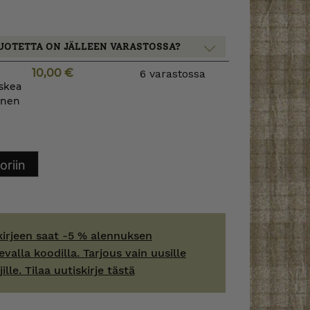
UOTETTA ON JÄLLEEN VARASTOSSA?
10,00
€
6 varastossa
uskea
tanen
oriin
kirjeen saat -5 % alennuksen
evalla koodilla. Tarjous vain uusille
jille. Tilaa uutiskirje tästä