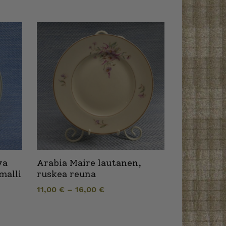
va
Arabia Maire lautanen,
malli
ruskea reuna
11,00
€
–
16,00
€