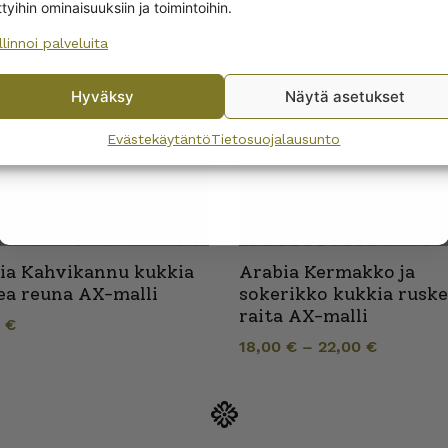
ttyihin ominaisuuksiin ja toimintoihin.
llinnoi palveluita
No, I’ll pay full price
Hyväksy
Näytä asetukset
By subscribing to the newsletter, you consent to receiving messages from
Wanhojen kuppien and confirm that you have read and accepted
the
Evästekäytäntö
Tietosuojalausunto
privacy policy.
ia Kahvikannu kukkia
Arabia Kermakko ja
ea reuna AX-malli
sokerikko kukkia rusk
raita AX-malli
0
€
18,00
€
–
22,00
€