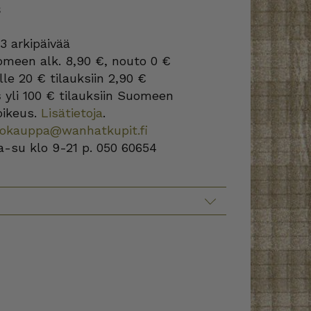
S
3 arkipäivää
omeen alk. 8,90 €, nouto 0 €
lle 20 € tilauksiin 2,90 €
s
yli 100 € tilauksiin Suomeen
oikeus.
Lisätietoja
.
kokauppa@wanhatkupit.fi
a-su klo 9-21 p. 050 60654