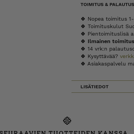
TOIMITUS & PALAUTU
🍀 Nopea toimitus 1-
🍀 Toimituskulut Su
🍀 Pientoimituslisä a
🍀
Ilmainen toimitu
🍀 14 vrk:n palautus
🍀 Kysyttävää?
verk
🍀 Asiakaspalvelu m
LISÄTIEDOT
 SEURAAVIEN TUOTTEIDEN KANSSA