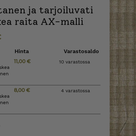
anen ja tarjoiluvati
ea raita AX-malli
€
Hinta
Varastosaldo
11,00
€
10 varastossa
uskea
tanen
8,00
€
4 varastossa
uskea
tanen
a