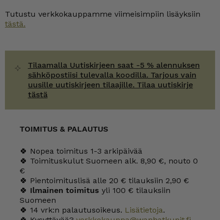
Tutustu verkkokauppamme viimeisimpiin lisäyksiin
tästä.
Tilaamalla Uutiskirjeen saat -5 % alennuksen
sähköpostiisi tulevalla koodilla. Tarjous vain
uusille uutiskirjeen tilaajille. Tilaa uutiskirje
tästä
TOIMITUS & PALAUTUS
🍀 Nopea toimitus 1-3 arkipäivää
🍀 Toimituskulut Suomeen alk. 8,90 €, nouto 0
€
🍀 Pientoimituslisä alle 20 € tilauksiin 2,90 €
🍀
Ilmainen toimitus
yli 100 € tilauksiin
Suomeen
🍀 14 vrk:n palautusoikeus.
Lisätietoja
.
🍀 Kysyttävää?
verkkokauppa@wanhatkupit.fi