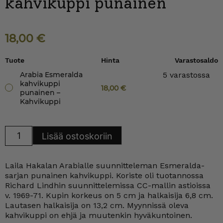
kahvikuppi punainen
18,00
€
Tuote
Hinta
Varastosaldo
Arabia Esmeralda
5 varastossa
kahvikuppi
18,00
€
punainen –
Kahvikuppi
Arabia
Lisää ostoskoriin
Esmeralda
kahvikuppi
punainen
määrä
Laila Hakalan Arabialle suunnitteleman Esmeralda-
sarjan punainen kahvikuppi. Koriste oli tuotannossa
Richard Lindhin suunnittelemissa CC-mallin astioissa
v. 1969-71. Kupin korkeus on 5 cm ja halkaisija 6,8 cm.
Lautasen halkaisija on 13,2 cm. Myynnissä oleva
kahvikuppi on ehjä ja muutenkin hyväkuntoinen.