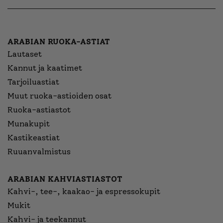
ARABIAN RUOKA-ASTIAT
Lautaset
Kannut ja kaatimet
Tarjoiluastiat
Muut ruoka-astioiden osat
Ruoka-astiastot
Munakupit
Kastikeastiat
Ruuanvalmistus
ARABIAN KAHVIASTIASTOT
Kahvi-, tee-, kaakao- ja espressokupit
Mukit
Kahvi- ja teekannut