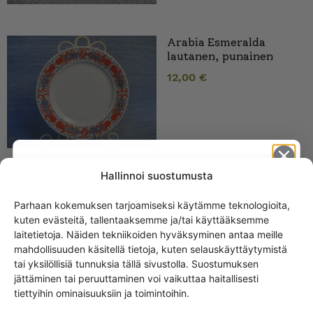
Arabia Esmeralda
lautanen, punainen
12,00
€
Hallinnoi suostumusta
Parhaan kokemuksen tarjoamiseksi käytämme teknologioita,
SAMANKALTAISET TUOTTEET
kuten evästeitä, tallentaaksemme ja/tai käyttääksemme
Get -5%
laitetietoja. Näiden tekniikoiden hyväksyminen antaa meille
off?
Arabia Josefiina
mahdollisuuden käsitellä tietoja, kuten selauskäyttäytymistä
kahvikuppi
tai yksilöllisiä tunnuksia tällä sivustolla. Suostumuksen
jättäminen tai peruuttaminen voi vaikuttaa haitallisesti
Yes! I want the discount
tiettyihin ominaisuuksiin ja toimintoihin.