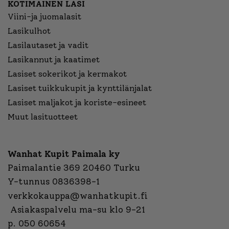
KOTIMAINEN LASI
Viini-ja juomalasit
Lasikulhot
Lasilautaset ja vadit
Lasikannut ja kaatimet
Lasiset sokerikot ja kermakot
Lasiset tuikkukupit ja kynttilänjalat
Lasiset maljakot ja koriste-esineet
Muut lasituotteet
Wanhat Kupit Paimala ky
Paimalantie 369 20460 Turku
Y-tunnus 0836398-1
verkkokauppa@wanhatkupit.fi
Asiakaspalvelu ma-su klo 9-21
p. 050 60654