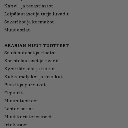
Kahvi- ja teeastiastot
Leipälautaset ja tarjoiluvadit
Sokerikot ja kermakot
Muut astiat
ARABIAN MUUT TUOTTEET
Seinälautaset ja -laatat
Koristelautaset ja -vadit
Kynttilänjalat ja tuikut
Kukkamaljakot ja -ruukut
Purkit ja purnukat
Figuurit
Muumituotteet
Lasten astiat
Muut koriste-esineet
Irtokannet