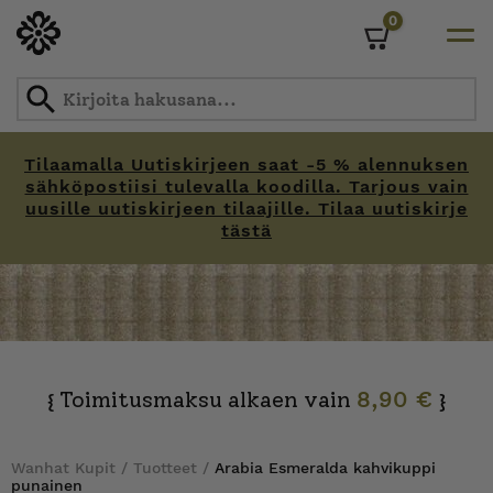
0
Cart
Tilaamalla Uutiskirjeen saat -5 % alennuksen
sähköpostiisi tulevalla koodilla. Tarjous vain
uusille uutiskirjeen tilaajille. Tilaa uutiskirje
tästä
Skip
to
content
Toimitusmaksu alkaen vain
8,90 €
{
}
Wanhat Kupit
/
Tuotteet
/
Arabia Esmeralda kahvikuppi
punainen