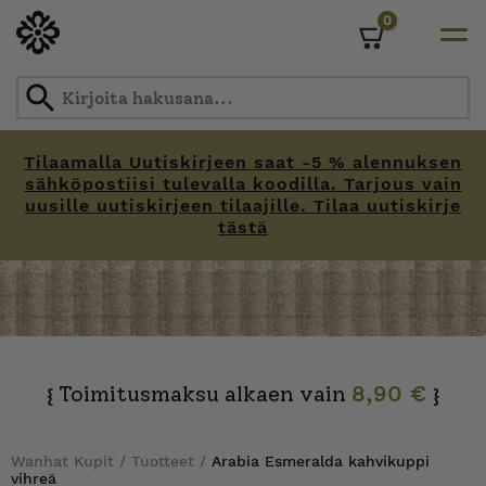
0
Cart
Tilaamalla Uutiskirjeen saat -5 % alennuksen
sähköpostiisi tulevalla koodilla. Tarjous vain
uusille uutiskirjeen tilaajille. Tilaa uutiskirje
tästä
Skip
to
content
Toimitusmaksu alkaen vain
8,90 €
{
}
Wanhat Kupit
/
Tuotteet
/
Arabia Esmeralda kahvikuppi
vihreä