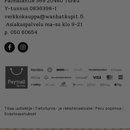
Paimalantie 369 20460 Turku
Y-tunnus 0836398-1
verkkokauppa@wanhatkupit.fi
Asiakaspalvelu ma-su klo 9-21
p. 050 60654
Tilaa uutiskirje
Tietoturva- ja rekisteriseloste
Peru sopimus
|
|
|
Evästeasetukset