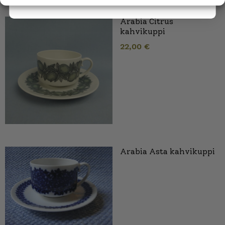
Arabia Citrus
kahvikuppi
22,00
€
Arabia Asta kahvikuppi