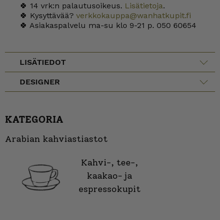
🍀 14 vrk:n palautusoikeus.
Lisätietoja
.
🍀 Kysyttävää?
verkkokauppa@wanhatkupit.fi
🍀 Asiakaspalvelu ma-su klo 9-21 p. 050 60654
LISÄTIEDOT
DESIGNER
KATEGORIA
Arabian kahviastiastot
Kahvi-, tee-,
kaakao- ja
espressokupit