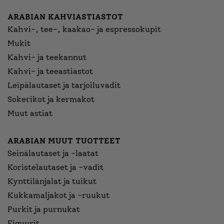
ARABIAN KAHVIASTIASTOT
Kahvi-, tee-, kaakao- ja espressokupit
Mukit
Kahvi- ja teekannut
Kahvi- ja teeastiastot
Leipälautaset ja tarjoiluvadit
Sokerikot ja kermakot
Muut astiat
ARABIAN MUUT TUOTTEET
Seinälautaset ja -laatat
Koristelautaset ja -vadit
Kynttilänjalat ja tuikut
Kukkamaljakot ja -ruukut
Purkit ja purnukat
Figuurit