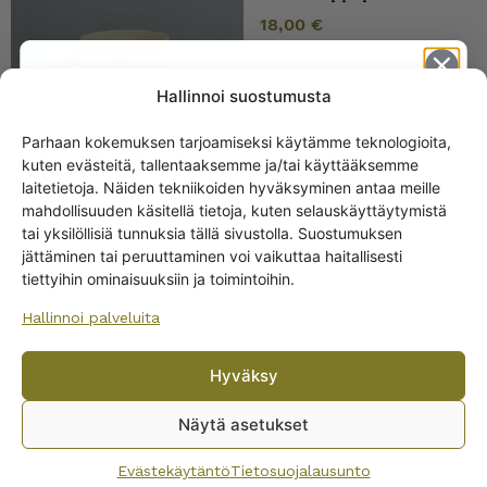
18,00
€
Hallinnoi suostumusta
Parhaan kokemuksen tarjoamiseksi käytämme teknologioita,
kuten evästeitä, tallentaaksemme ja/tai käyttääksemme
Get -5%
laitetietoja. Näiden tekniikoiden hyväksyminen antaa meille
off?
mahdollisuuden käsitellä tietoja, kuten selauskäyttäytymistä
tai yksilöllisiä tunnuksia tällä sivustolla. Suostumuksen
Arabia Esmeralda
jättäminen tai peruuttaminen voi vaikuttaa haitallisesti
Yes! I want the discount
kahvikuppi lila
tiettyihin ominaisuuksiin ja toimintoihin.
18,00
€
Hallinnoi palveluita
No, I’ll pay full price
Hyväksy
By subscribing to the newsletter, you consent to receiving messages from
Wanhojen kuppien and confirm that you have read and accepted
the
Näytä asetukset
privacy policy.
Evästekäytäntö
Tietosuojalausunto