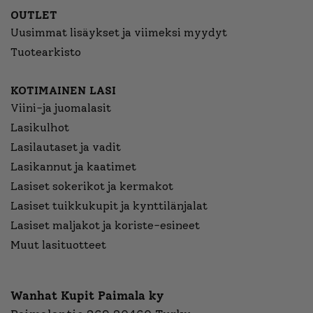
OUTLET
Uusimmat lisäykset ja viimeksi myydyt
Tuotearkisto
KOTIMAINEN LASI
Viini-ja juomalasit
Lasikulhot
Lasilautaset ja vadit
Lasikannut ja kaatimet
Lasiset sokerikot ja kermakot
Lasiset tuikkukupit ja kynttilänjalat
Lasiset maljakot ja koriste-esineet
Muut lasituotteet
Wanhat Kupit Paimala ky