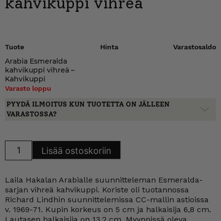
kahvikuppi vihreä
Tuote
Hinta
Varastosaldo
Arabia Esmeralda
kahvikuppi vihreä –
Kahvikuppi
Varasto loppu
PYYDÄ ILMOITUS KUN TUOTETTA ON JÄLLEEN
VARASTOSSA?
Arabia
Lisää ostoskoriin
Esmeralda
kahvikuppi
vihreä
määrä
Laila Hakalan Arabialle suunnitteleman Esmeralda-
sarjan vihreä kahvikuppi. Koriste oli tuotannossa
Richard Lindhin suunnittelemissa CC-mallin astioissa
v. 1969-71. Kupin korkeus on 5 cm ja halkaisija 6,8 cm.
Lautasen halkaisija on 13,2 cm. Myynnissä oleva