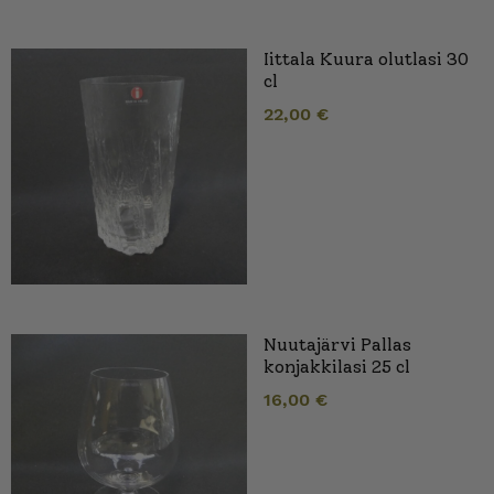
Iittala Kuura olutlasi 30
cl
22,00
€
Nuutajärvi Pallas
konjakkilasi 25 cl
16,00
€