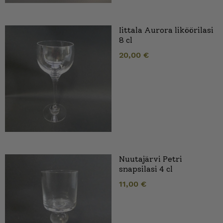
Iittala Aurora liköörilasi
8 cl
20,00
€
Nuutajärvi Petri
snapsilasi 4 cl
11,00
€