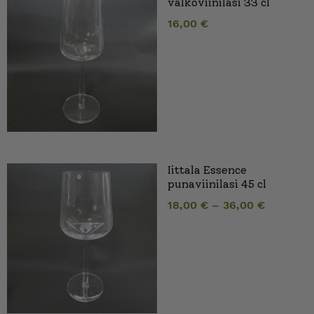
valkoviinilasi 33 cl
16,00
€
Iittala Essence
punaviinilasi 45 cl
18,00
€
–
36,00
€