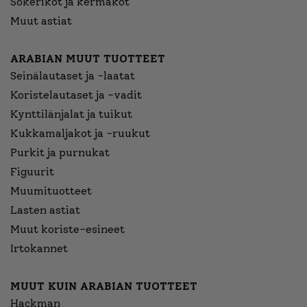
Sokerikot ja kermakot
Muut astiat
ARABIAN MUUT TUOTTEET
Seinälautaset ja -laatat
Koristelautaset ja -vadit
Kynttilänjalat ja tuikut
Kukkamaljakot ja -ruukut
Purkit ja purnukat
Figuurit
Muumituotteet
Lasten astiat
Muut koriste-esineet
Irtokannet
MUUT KUIN ARABIAN TUOTTEET
Hackman