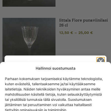
Iittala Fiore punaviinilasi
26 cl
12,50
€
–
25,00
€
Hallinnoi suostumusta
Parhaan kokemuksen tarjoamiseksi käytämme teknologioita,
kuten evästeitä, tallentaaksemme ja/tai käyttääksemme
Iittala i-105 snapsilasi
Get -5%
vihreänharmaa
laitetietoja. Näiden tekniikoiden hyväksyminen antaa meille
off?
mahdollisuuden käsitellä tietoja, kuten selauskäyttäytymistä
10,00
€
tai yksilöllisiä tunnuksia tällä sivustolla. Suostumuksen
jättäminen tai peruuttaminen voi vaikuttaa haitallisesti
Yes! I want the discount
tiettyihin ominaisuuksiin ja toimintoihin.