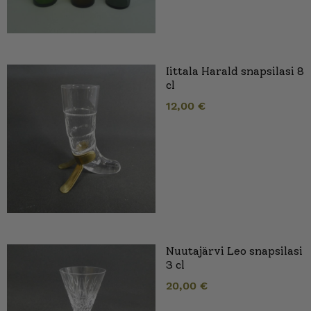
Iittala Harald snapsilasi 8
cl
12,00
€
Nuutajärvi Leo snapsilasi
3 cl
20,00
€