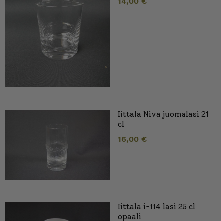
14,00
€
Iittala Niva juomalasi 21
cl
16,00
€
Iittala i-114 lasi 25 cl
opaali