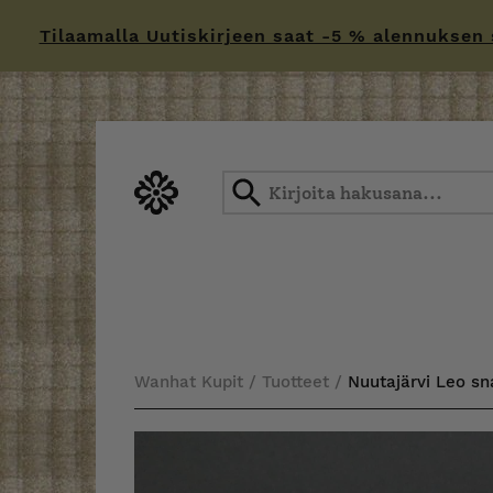
Tilaamalla Uutiskirjeen saat -5 % alennuksen sä
Skip
to
content
Wanhat Kupit
/
Tuotteet
/
Nuutajärvi Leo sna