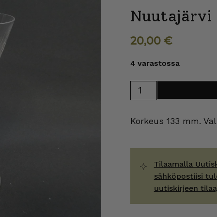
Nuutajärvi 
20,00
€
4 varastossa
Nuutajärvi
Lisää ostosk
Leo
snapsilasi
3
cl
Korkeus 133 mm. Val
määrä
Tilaamalla Uutis
sähköpostiisi tul
uutiskirjeen tilaa