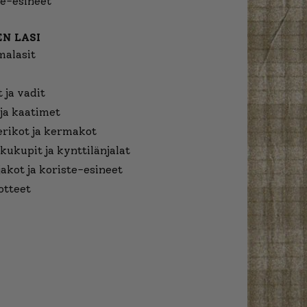
e-esineet
N LASI
malasit
 ja vadit
ja kaatimet
erikot ja kermakot
kukupit ja kynttilänjalat
jakot ja koriste-esineet
otteet