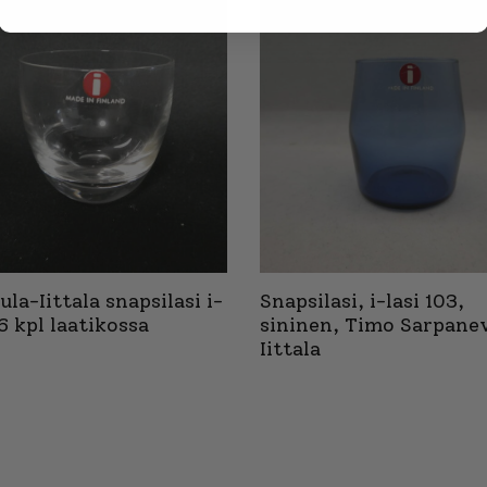
la-Iittala snapsilasi i-
Snapsilasi, i-lasi 103,
6 kpl laatikossa
sininen, Timo Sarpane
Iittala