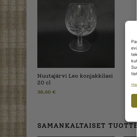
Pa
ev
te
kut
Su
tie
Nuutajärvi Leo konjakkilasi
20 cl
Ha
38,00
€
SAMANKALTAISET TUOTT