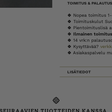
TOIMITUS & PALAUTU
🍀 Nopea toimitus 1-
🍀 Toimituskulut Su
🍀 Pientoimituslisä a
🍀
Ilmainen toimitu
🍀 14 vrk:n palautus
🍀 Kysyttävää?
verk
🍀 Asiakaspalvelu m
LISÄTIEDOT
 SEURAAVIEN TUOTTEIDEN KANSSA