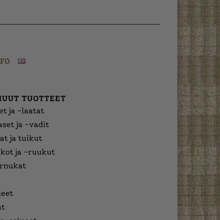
NFO
MUUT TUOTTEET
t ja -laatat
aset ja -vadit
at ja tuikut
kot ja -ruukut
urnukat
eet
at