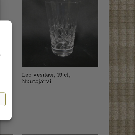
,
Leo vesilasi, 19 cl,
Nuutajärvi