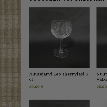
Nuutajärvi Leo sherrylasi 6
Nuut
cl
valko
20,00
€
25,0