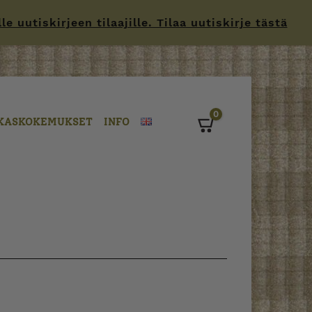
 uutiskirjeen tilaajille. Tilaa uutiskirje tästä
0
KASKOKEMUKSET
INFO
Cart