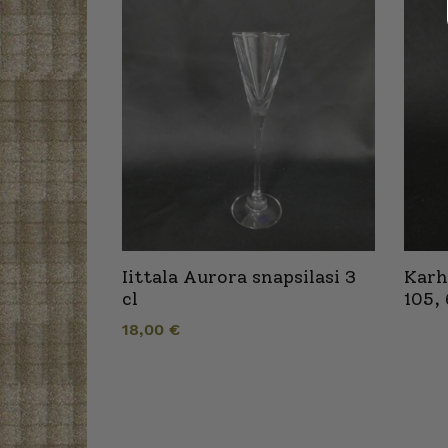
Iittala Aurora snapsilasi 3
Karhu
cl
105, 
18,00
€