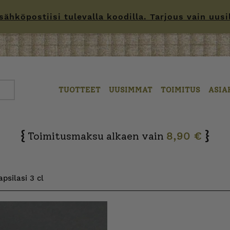
hköpostiisi tulevalla koodilla. Tarjous vain uusille
TUOTTEET
UUSIMMAT
TOIMITUS
ASIA
{
}
Toimitusmaksu alkaen vain
8,90 €
psilasi 3 cl