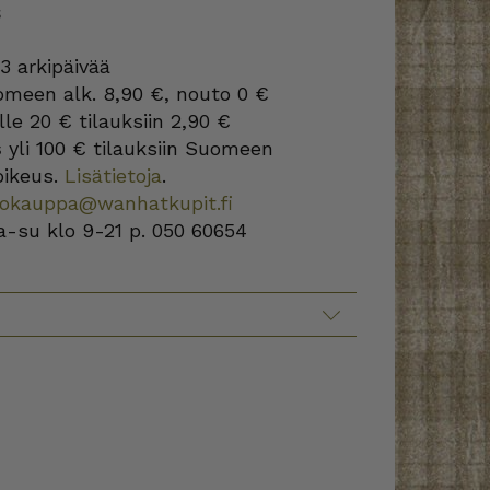
S
3 arkipäivää
omeen alk. 8,90 €, nouto 0 €
lle 20 € tilauksiin 2,90 €
s
yli 100 € tilauksiin Suomeen
oikeus.
Lisätietoja
.
kokauppa@wanhatkupit.fi
a-su klo 9-21 p. 050 60654