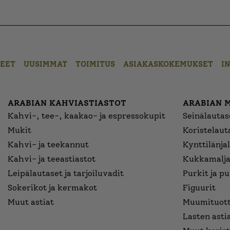
EET
UUSIMMAT
TOIMITUS
ASIAKASKOKEMUKSET
I
ARABIAN KAHVIASTIASTOT
ARABIAN 
Kahvi-, tee-, kaakao- ja espressokupit
Seinälautase
Mukit
Koristelaut
Kahvi- ja teekannut
Kynttilänjal
Kahvi- ja teeastiastot
Kukkamalja
Leipälautaset ja tarjoiluvadit
Purkit ja p
Sokerikot ja kermakot
Figuurit
Muut astiat
Muumituott
Lasten asti