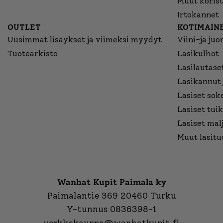
Muut korist
Irtokannet
OUTLET
KOTIMAINE
Uusimmat lisäykset ja viimeksi myydyt
Viini-ja juo
Tuotearkisto
Lasikulhot
Lasilautaset
Lasikannut 
Lasiset sok
Lasiset tuik
Lasiset mal
Muut lasitu
Wanhat Kupit Paimala ky
Paimalantie 369 20460 Turku
Y-tunnus 0836398-1