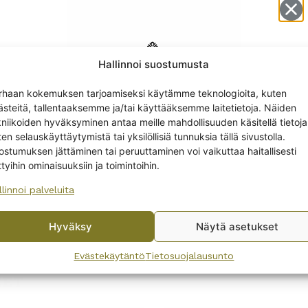
Hallinnoi suostumusta
Get -5%
rhaan kokemuksen tarjoamiseksi käytämme teknologioita, kuten
off?
ästeitä, tallentaaksemme ja/tai käyttääksemme laitetietoja. Näiden
kniikoiden hyväksyminen antaa meille mahdollisuuden käsitellä tietoja
en selauskäyttäytymistä tai yksilöllisiä tunnuksia tällä sivustolla.
Yes! I want the discount
ostumuksen jättäminen tai peruuttaminen voi vaikuttaa haitallisesti
ttyihin ominaisuuksiin ja toimintoihin.
Nuutajärvi Leo grogilasi 37
cl
llinnoi palveluita
No, I’ll pay full price
28,00
€
Hyväksy
Näytä asetukset
By subscribing to the newsletter, you consent to receiving messages from
Wanhojen kuppien and confirm that you have read and accepted
the
Evästekäytäntö
Tietosuojalausunto
privacy policy.
EET