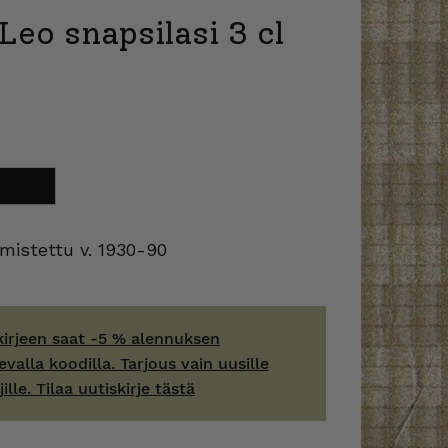
Leo snapsilasi 3 cl
oriin
mistettu v. 1930-90
kirjeen saat -5 % alennuksen
evalla koodilla. Tarjous vain uusille
jille. Tilaa uutiskirje tästä