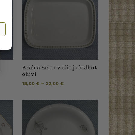
Arabia Seita vadit ja kulhot
oliivi
18,00
€
–
32,00
€