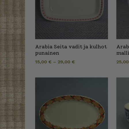
Arabia Seita vadit ja kulhot
Arab
punainen
mall
15,00
€
–
29,00
€
25,0