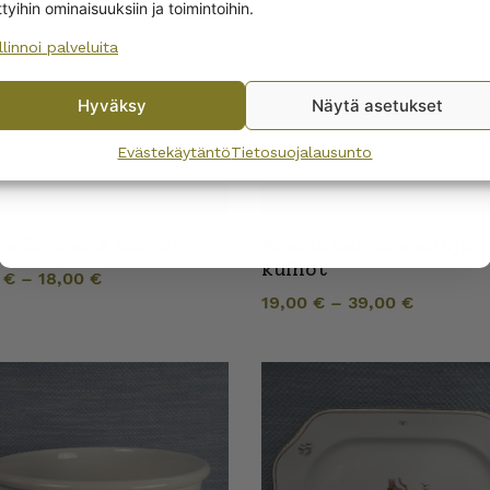
ttyihin ominaisuuksiin ja toimintoihin.
llinnoi palveluita
No, I’ll pay full price
Hyväksy
Näytä asetukset
By subscribing to the newsletter, you consent to receiving messages from
Wanhojen kuppien and confirm that you have read and accepted
the
Evästekäytäntö
Tietosuojalausunto
privacy policy.
ia Siniraita kulhot
Arabia Selma vadit ja
kulhot
0
€
–
18,00
€
19,00
€
–
39,00
€