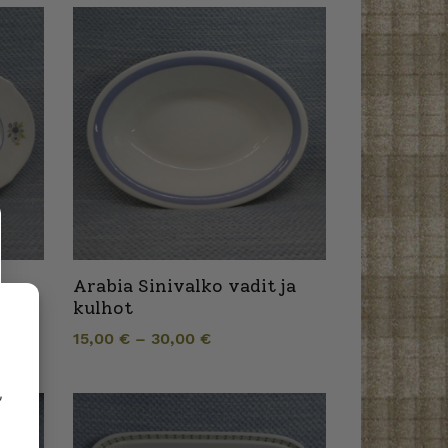
Arabia Sinivalko vadit ja
kulhot
15,00
€
–
30,00
€
,