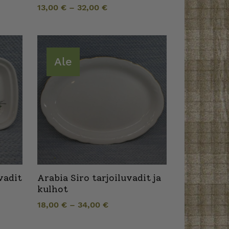
13,00
€
–
32,00
€
Ale
vadit
Arabia Siro tarjoiluvadit ja
kulhot
18,00
€
–
34,00
€