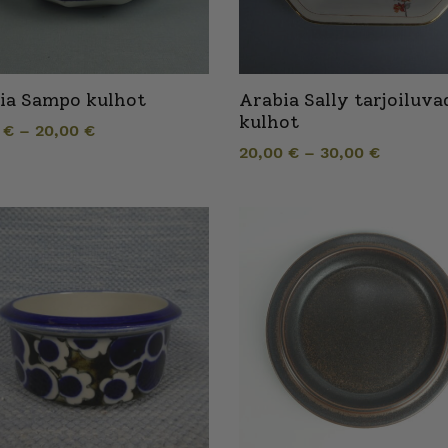
ia Sampo kulhot
Arabia Sally tarjoiluvad
kulhot
0
€
–
20,00
€
20,00
€
–
30,00
€