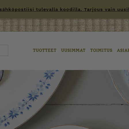
hköpostiisi tulevalla koodilla. Tarjous vain uusille
TUOTTEET
UUSIMMAT
TOIMITUS
ASIA