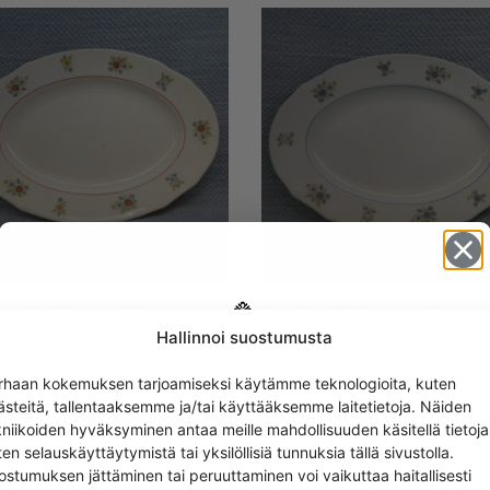
ia Sirkka vadit ja
Arabia Sirkka vadit ja
ot punainen
kulhot sininen
Hallinnoi suostumusta
Get -5%
0
€
–
28,00
€
24,00
€
–
35,00
€
rhaan kokemuksen tarjoamiseksi käytämme teknologioita, kuten
off?
ästeitä, tallentaaksemme ja/tai käyttääksemme laitetietoja. Näiden
kniikoiden hyväksyminen antaa meille mahdollisuuden käsitellä tietoja
en selauskäyttäytymistä tai yksilöllisiä tunnuksia tällä sivustolla.
Yes! I want the discount
ostumuksen jättäminen tai peruuttaminen voi vaikuttaa haitallisesti