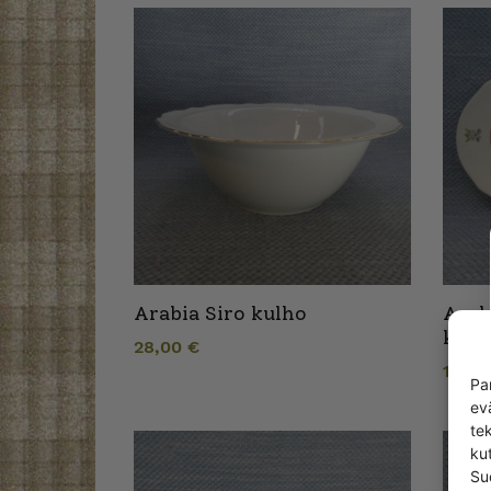
Arabia Siro kulho
Arab
kulh
28,00
€
15,0
Pa
ev
te
kut
Su