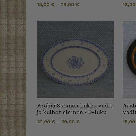
15,00
€
–
28,00
€
18,0
Arabia Suomen kukka vadit
Arab
ja kulhot sininen 40-luku
vadi
22,00
€
–
39,00
€
15,0