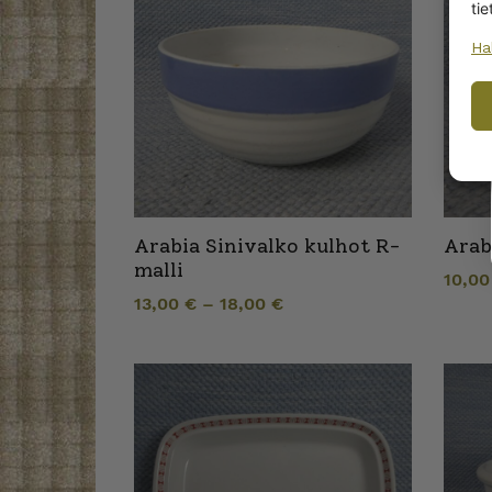
tie
Ha
Arabia Sinivalko kulhot R-
Arab
malli
10,0
13,00
€
–
18,00
€