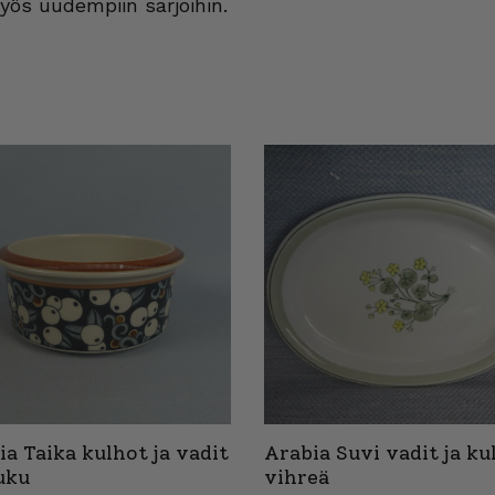
myös uudempiin sarjoihin.
ia Taika kulhot ja vadit
Arabia Suvi vadit ja ku
uku
vihreä