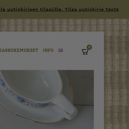
 uutiskirjeen tilaajille. Tilaa uutiskirje tästä
0
KASKOKEMUKSET
INFO
Cart