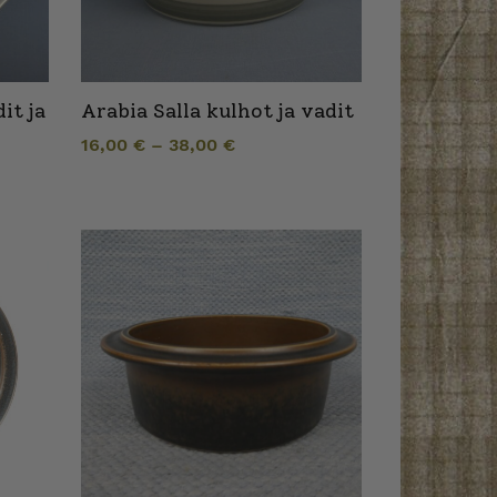
it ja
Arabia Salla kulhot ja vadit
16,00
€
–
38,00
€