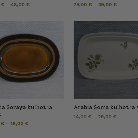
0
€
–
48,00
€
25,00
€
–
39,00
€
ia Soraya kulhot ja
Arabia Soma kulhot ja 
t
14,00
€
–
29,00
€
0
€
–
18,00
€