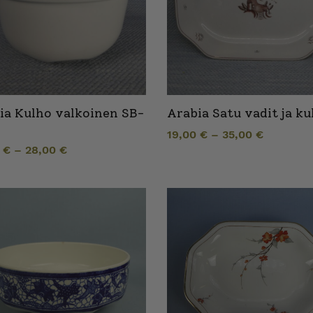
ia Kulho valkoinen SB-
Arabia Satu vadit ja ku
i
19,00
€
–
35,00
€
0
€
–
28,00
€