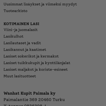
Uusimmat lisäykset ja viimeksi myydyt
Tuotearkisto
KOTIMAINEN LASI
Viini-ja juomalasit
Lasikulhot
Lasilautaset ja vadit
Lasikannut ja kaatimet
Lasiset sokerikot ja kermakot
Lasiset tuikkukupit ja kynttilänjalat
Lasiset maljakot ja koriste-esineet
Muut lasituotteet
Wanhat Kupit Paimala ky
Paimalantie 369 20460 Turku
Y-tunnus 0836398-1