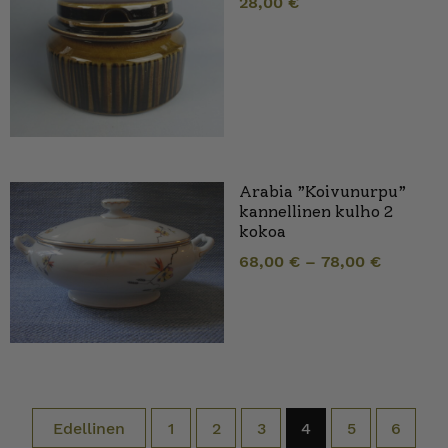
28,00
€
Arabia ”Koivunurpu”
kannellinen kulho 2
kokoa
68,00
€
–
78,00
€
Edellinen
1
2
3
4
5
6