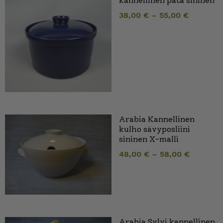
kannellinen pata sininen
38,00
€
–
55,00
€
Arabia Kannellinen
kulho sävyposliini
sininen X-malli
48,00
€
–
58,00
€
Arabia Sylvi kannellinen