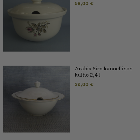
58,00
€
Arabia Siro kannellinen
kulho 2,4 l
39,00
€