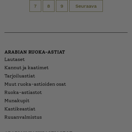
7
8
9
Seuraava
ARABIAN RUOKA-ASTIAT
Lautaset
Kannut ja kaatimet
Tarjoiluastiat
Muut ruoka-astioiden osat
Ruoka-astiastot
Munakupit
Kastikeastiat
Ruuanvalmistus