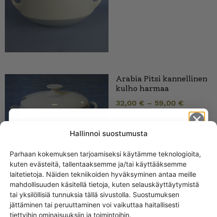
Arabia Pitsi kannellinen
kulho harmaa
32,00
€
–
59,00
€
Hallinnoi suostumusta
Parhaan kokemuksen tarjoamiseksi käytämme teknologioita,
kuten evästeitä, tallentaaksemme ja/tai käyttääksemme
Get -5%
laitetietoja. Näiden tekniikoiden hyväksyminen antaa meille
Arabia ”Pikkuruusu”
off?
mahdollisuuden käsitellä tietoja, kuten selauskäyttäytymistä
kannellinen kulho,
tai yksilöllisiä tunnuksia tällä sivustolla. Suostumuksen
vihreäreuna
jättäminen tai peruuttaminen voi vaikuttaa haitallisesti
Yes! I want the discount
69,00
€
–
79,00
€
tiettyihin ominaisuuksiin ja toimintoihin.