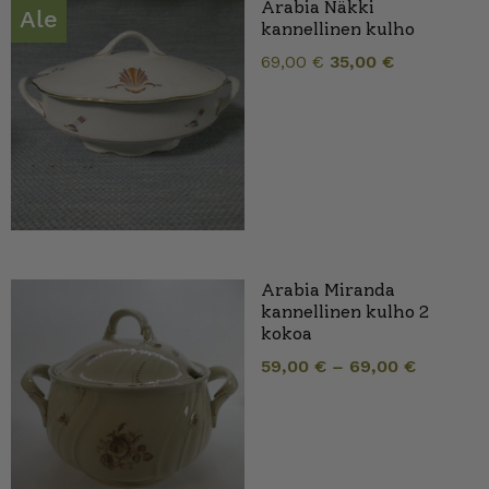
Arabia Näkki
Ale
kannellinen kulho
Alkuperäin
Nykyinen
69,00
€
35,00
€
hinta
hinta
oli:
on:
69,00 €.
35,00 €.
Arabia Miranda
kannellinen kulho 2
kokoa
59,00
€
–
69,00
€