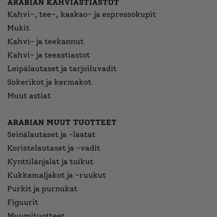
ARABIAN KAHVIASTIASTOT
Kahvi-, tee-, kaakao- ja espressokupit
Mukit
Kahvi- ja teekannut
Kahvi- ja teeastiastot
Leipälautaset ja tarjoiluvadit
Sokerikot ja kermakot
Muut astiat
ARABIAN MUUT TUOTTEET
Seinälautaset ja -laatat
Koristelautaset ja -vadit
Kynttilänjalat ja tuikut
Kukkamaljakot ja -ruukut
Purkit ja purnukat
Figuurit
Muumituotteet