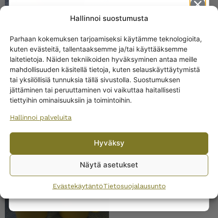
Hallinnoi suostumusta
Parhaan kokemuksen tarjoamiseksi käytämme teknologioita,
kuten evästeitä, tallentaaksemme ja/tai käyttääksemme
Get -5%
laitetietoja. Näiden tekniikoiden hyväksyminen antaa meille
off?
mahdollisuuden käsitellä tietoja, kuten selauskäyttäytymistä
Arabia Teema
tai yksilöllisiä tunnuksia tällä sivustolla. Suostumuksen
kahvikannu, keltainen
jättäminen tai peruuttaminen voi vaikuttaa haitallisesti
Yes! I want the discount
tiettyihin ominaisuuksiin ja toimintoihin.
Hallinnoi palveluita
No, I’ll pay full price
Hyväksy
By subscribing to the newsletter, you consent to receiving messages from
Wanhojen kuppien and confirm that you have read and accepted
the
Näytä asetukset
privacy policy.
Arabia Teema sokerikko
ja kermakko keltainen
Evästekäytäntö
Tietosuojalausunto