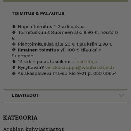
TOIMITUS & PALAUTUS
🍀 Nopea toimitus 1-3 arkipäivää
🍀 Toimituskulut Suomeen alk. 8,90 €, nouto 0
€
🍀 Pientoimituslisä alle 20 € tilauksiin 2,90 €
🍀
Ilmainen toimitus
yli 100 € tilauksiin
Suomeen
🍀 14 vrk:n palautusoikeus.
Lisätietoja
.
🍀 Kysyttävää?
verkkokauppa@wanhatkupit.fi
🍀 Asiakaspalvelu ma-su klo 9-21 p. 050 60654
LISÄTIEDOT
KATEGORIA
Arabian kahviastiastot