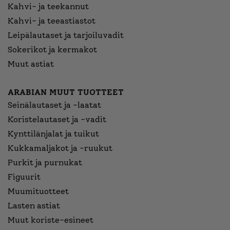
Kahvi- ja teekannut
Kahvi- ja teeastiastot
Leipälautaset ja tarjoiluvadit
Sokerikot ja kermakot
Muut astiat
ARABIAN MUUT TUOTTEET
Seinälautaset ja -laatat
Koristelautaset ja -vadit
Kynttilänjalat ja tuikut
Kukkamaljakot ja -ruukut
Purkit ja purnukat
Figuurit
Muumituotteet
Lasten astiat
Muut koriste-esineet