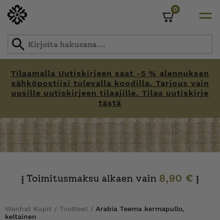
0
Cart
Tilaamalla Uutiskirjeen saat -5 % alennuksen
sähköpostiisi tulevalla koodilla. Tarjous vain
uusille uutiskirjeen tilaajille. Tilaa uutiskirje
tästä
Skip
to
content
Toimitusmaksu alkaen vain
8,90 €
{
}
Wanhat Kupit
/
Tuotteet
/
Arabia Teema kermapullo,
keltainen