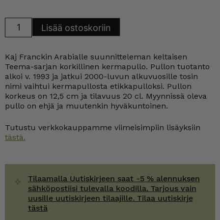
Arabia
Lisää ostoskoriin
Teema
kermapullo,
keltainen
määrä
Kaj Franckin Arabialle suunnitteleman keltaisen
Teema-sarjan korkillinen kermapullo. Pullon tuotanto
alkoi v. 1993 ja jatkui 2000-luvun alkuvuosille tosin
nimi vaihtui kermapullosta etikkapulloksi. Pullon
korkeus on 12,5 cm ja tilavuus 20 cl. Myynnissä oleva
pullo on ehjä ja muutenkin hyväkuntoinen.
Tutustu verkkokauppamme viimeisimpiin lisäyksiin
tästä.
Tilaamalla Uutiskirjeen saat -5 % alennuksen
sähköpostiisi tulevalla koodilla. Tarjous vain
uusille uutiskirjeen tilaajille. Tilaa uutiskirje
tästä