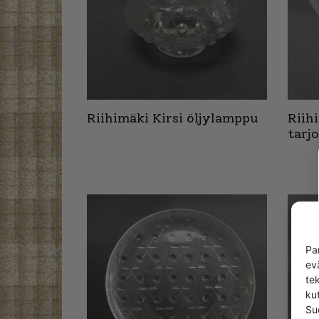
Riihimäki Kirsi öljylamppu
Riih
tarj
Pa
ev
te
kut
Su