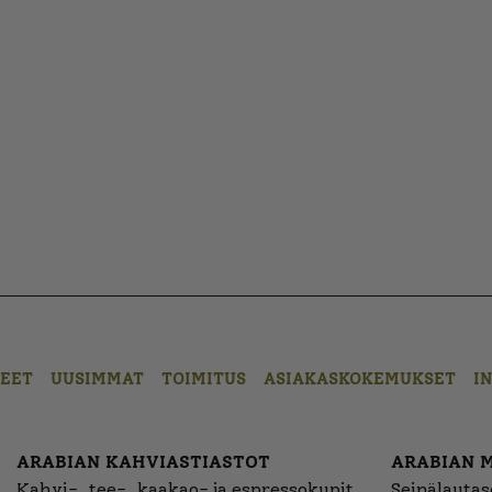
EET
UUSIMMAT
TOIMITUS
ASIAKASKOKEMUKSET
I
ARABIAN KAHVIASTIASTOT
ARABIAN 
Kahvi-, tee-, kaakao- ja espressokupit
Seinälautase