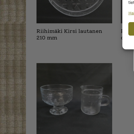
tie
Ha
Riihimäki Kirsi lautanen
Riihi
210 mm
cl