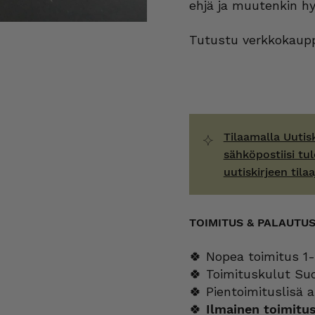
ehjä ja muutenkin h
Tutustu verkkokaupp
Tilaamalla Uutis
sähköpostiisi tul
uutiskirjeen tilaa
TOIMITUS & PALAUTU
🍀 Nopea toimitus 1-
🍀 Toimituskulut Su
🍀 Pientoimituslisä a
🍀
Ilmainen toimitu