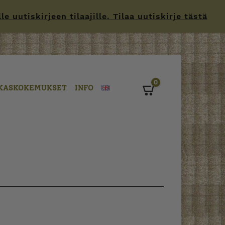
 uutiskirjeen tilaajille. Tilaa uutiskirje tästä
0
KASKOKEMUKSET
INFO
Cart