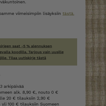
yväkuntoinen.
amme viimeisimpiin lisäyksiin
tästä.
kirjeen saat -5 % alennuksen
evalla koodilla. Tarjous vain uusille
jille. Tilaa uutiskirje tästä
S
3 arkipäivää
omeen alk. 8,90 €, nouto 0 €
lle 20 € tilauksiin 2,90 €
s
yli 100 € tilauksiin Suomeen