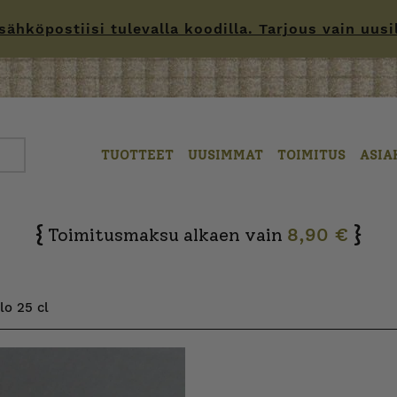
hköpostiisi tulevalla koodilla. Tarjous vain uusille
TUOTTEET
UUSIMMAT
TOIMITUS
ASIA
{
}
Toimitusmaksu alkaen vain
8,90 €
lo 25 cl