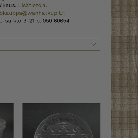
oikeus.
Lisätietoja
.
kokauppa@wanhatkupit.fi
a-su klo 9-21 p. 050 60654