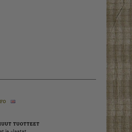
NFO
MUUT TUOTTEET
t ja -laatat