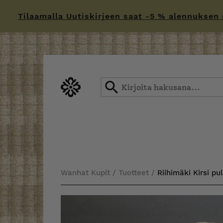
Tilaamalla Uutiskirjeen saat -5 % alennuksen sä
Skip
to
content
Wanhat Kupit
/
Tuotteet
/
Riihimäki Kirsi pul