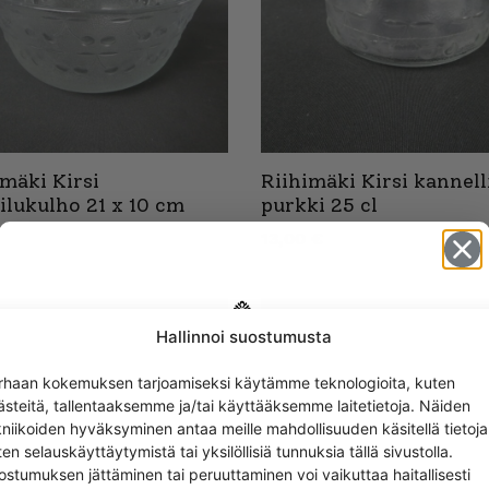
imäki Kirsi
Riihimäki Kirsi kannel
oilukulho 21 x 10 cm
purkki 25 cl
13,00
€
Hallinnoi suostumusta
Get -5%
rhaan kokemuksen tarjoamiseksi käytämme teknologioita, kuten
off?
ästeitä, tallentaaksemme ja/tai käyttääksemme laitetietoja. Näiden
kniikoiden hyväksyminen antaa meille mahdollisuuden käsitellä tietoja
en selauskäyttäytymistä tai yksilöllisiä tunnuksia tällä sivustolla.
Yes! I want the discount
ostumuksen jättäminen tai peruuttaminen voi vaikuttaa haitallisesti