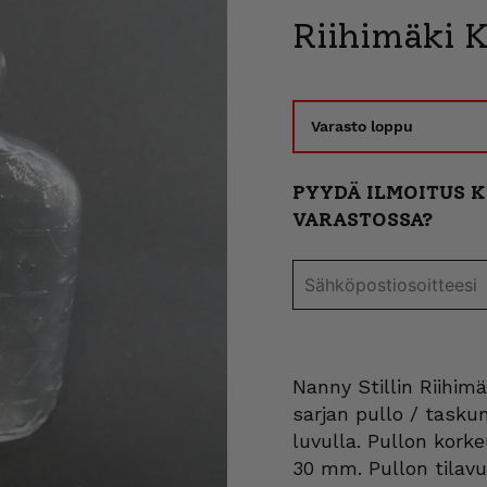
Riihimäki Ki
Varasto loppu
PYYDÄ ILMOITUS 
VARASTOSSA?
Nanny Stillin Riihim
sarjan pullo / tasku
luvulla. Pullon kork
30 mm. Pullon tilavu