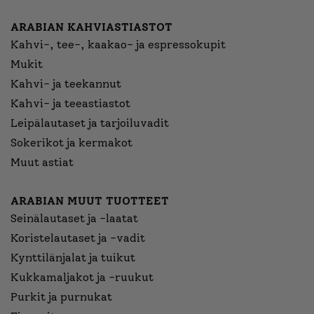
ARABIAN KAHVIASTIASTOT
Kahvi-, tee-, kaakao- ja espressokupit
Mukit
Kahvi- ja teekannut
Kahvi- ja teeastiastot
Leipälautaset ja tarjoiluvadit
Sokerikot ja kermakot
Muut astiat
ARABIAN MUUT TUOTTEET
Seinälautaset ja -laatat
Koristelautaset ja -vadit
Kynttilänjalat ja tuikut
Kukkamaljakot ja -ruukut
Purkit ja purnukat