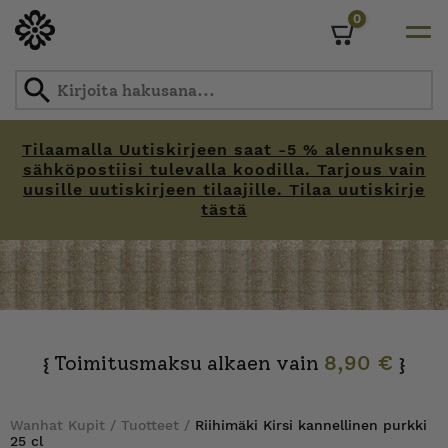
0
Cart
Tilaamalla Uutiskirjeen saat -5 % alennuksen
sähköpostiisi tulevalla koodilla. Tarjous vain
uusille uutiskirjeen tilaajille. Tilaa uutiskirje
tästä
Skip
to
content
Toimitusmaksu alkaen vain
8,90 €
{
}
Wanhat Kupit
/
Tuotteet
/
Riihimäki Kirsi kannellinen purkki
25 cl