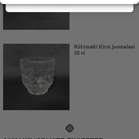
Riihimäki Kirsi juomalasi
25 cl