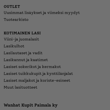
OUTLET
Uusimmat lisäykset ja viimeksi myydyt
Tuotearkisto
KOTIMAINEN LASI
Viini-ja juomalasit
Lasikulhot
Lasilautaset ja vadit
Lasikannut ja kaatimet
Lasiset sokerikot ja kermakot
Lasiset tuikkukupit ja kynttilänjalat
Lasiset maljakot ja koriste-esineet
Muut lasituotteet
Wanhat Kupit Paimala ky