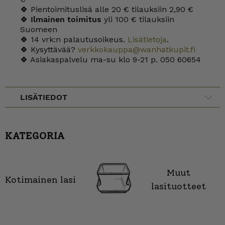
🍀 Pientoimituslisä alle 20 € tilauksiin 2,90 €
🍀
Ilmainen toimitus
yli 100 € tilauksiin
Suomeen
🍀 14 vrk:n palautusoikeus.
Lisätietoja
.
🍀 Kysyttävää?
verkkokauppa@wanhatkupit.fi
🍀 Asiakaspalvelu ma-su klo 9-21 p. 050 60654
LISÄTIEDOT
KATEGORIA
Muut
Kotimainen lasi
lasituotteet