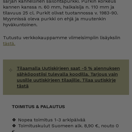
sarjan kannellinen säilöntäpurkki. Purkin korkeus
määrä
kannen kanssa n. 60 mm, halkaisija n. 110 mm ja
tilavuus 25 cl. Purkit olivat tuotannossa v. 1983-90.
Myynnissä oleva purkki on ehjä ja muutenkin
hyväkuntoinen.
Tutustu verkkokauppamme viimeisimpiin lisäyksiin
tästä.
Tilaamalla Uutiskirjeen saat -5 % alennuksen
sähköpostiisi tulevalla koodilla. Tarjous vain
uusille uutiskirjeen tilaajille. Tilaa uutiskirje
tästä
TOIMITUS & PALAUTUS
🍀 Nopea toimitus 1-3 arkipäivää
🍀 Toimituskulut Suomeen alk. 8,90 €, nouto 0
€