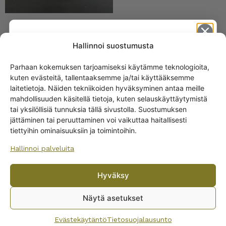
Riihimäki Kirsi
Hallinnoi suostumusta
kannellinen purkki 50 cl
Parhaan kokemuksen tarjoamiseksi käytämme teknologioita,
kuten evästeitä, tallentaaksemme ja/tai käyttääksemme
Get -5%
laitetietoja. Näiden tekniikoiden hyväksyminen antaa meille
off?
mahdollisuuden käsitellä tietoja, kuten selauskäyttäytymistä
tai yksilöllisiä tunnuksia tällä sivustolla. Suostumuksen
jättäminen tai peruuttaminen voi vaikuttaa haitallisesti
Yes! I want the discount
tiettyihin ominaisuuksiin ja toimintoihin.
Hallinnoi palveluita
No, I’ll pay full price
Riihimäki Kirsi
Hyväksy
sokerikko ja kermakko
By subscribing to the newsletter, you consent to receiving messages from
Wanhojen kuppien and confirm that you have read and accepted
the
Näytä asetukset
privacy policy.
Evästekäytäntö
Tietosuojalausunto