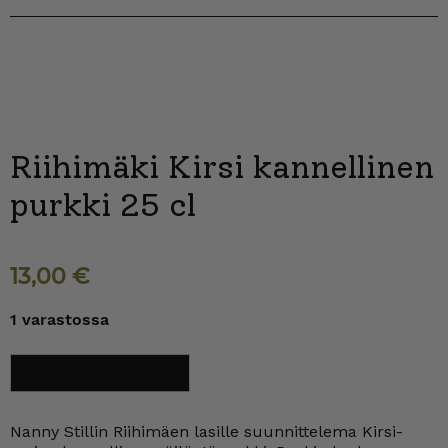
Riihimäki Kirsi kannellinen
purkki 25 cl
13,00
€
1 varastossa
Riihimäki
Lisää ostoskoriin
Kirsi
kannellinen
purkki
25
Nanny Stillin Riihimäen lasille suunnittelema Kirsi-
cl