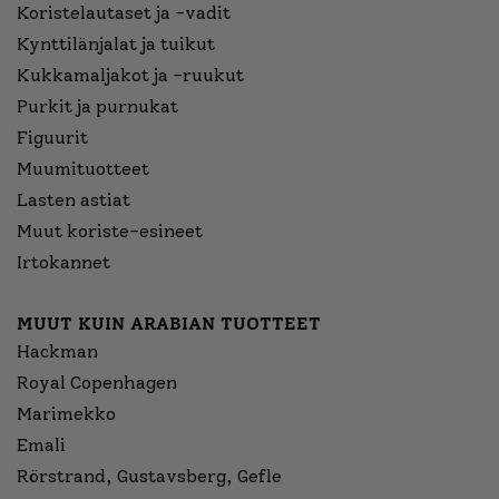
Koristelautaset ja -vadit
Kynttilänjalat ja tuikut
Kukkamaljakot ja -ruukut
Purkit ja purnukat
Figuurit
Muumituotteet
Lasten astiat
Muut koriste-esineet
Irtokannet
MUUT KUIN ARABIAN TUOTTEET
Hackman
Royal Copenhagen
Marimekko
Emali
Rörstrand, Gustavsberg, Gefle