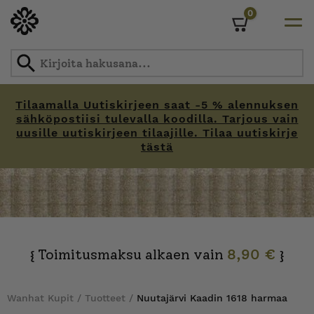
0
Cart
Tilaamalla Uutiskirjeen saat -5 % alennuksen
sähköpostiisi tulevalla koodilla. Tarjous vain
uusille uutiskirjeen tilaajille. Tilaa uutiskirje
tästä
Skip
to
content
Toimitusmaksu alkaen vain
8,90 €
{
}
Wanhat Kupit
/
Tuotteet
/
Nuutajärvi Kaadin 1618 harmaa