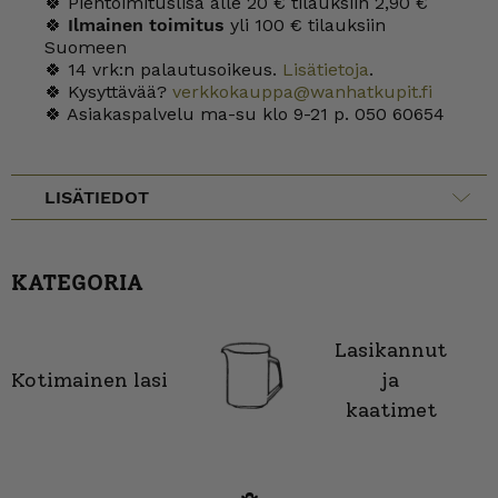
🍀 Pientoimituslisä alle 20 € tilauksiin 2,90 €
🍀
Ilmainen toimitus
yli 100 € tilauksiin
Suomeen
🍀 14 vrk:n palautusoikeus.
Lisätietoja
.
🍀 Kysyttävää?
verkkokauppa@wanhatkupit.fi
🍀 Asiakaspalvelu ma-su klo 9-21 p. 050 60654
LISÄTIEDOT
KATEGORIA
Lasikannut
Kotimainen lasi
ja
kaatimet