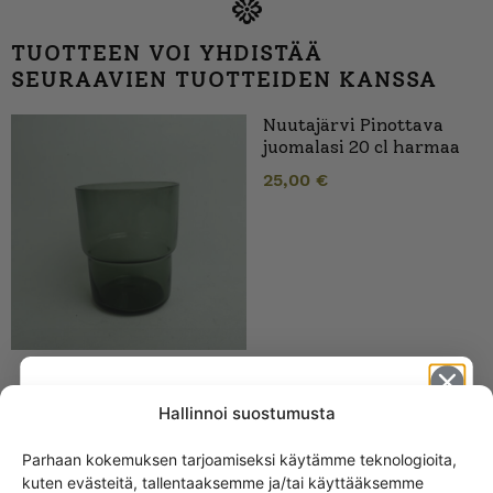
TUOTTEEN VOI YHDISTÄÄ
SEURAAVIEN TUOTTEIDEN KANSSA
Nuutajärvi Pinottava
juomalasi 20 cl harmaa
25,00
€
Nuutajärvi Pinottava
Hallinnoi suostumusta
juomalasi 20 cl
Parhaan kokemuksen tarjoamiseksi käytämme teknologioita,
kuten evästeitä, tallentaaksemme ja/tai käyttääksemme