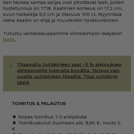
Sen kanssa samaa sarjaa ovat pinottavat lasit, joiden
tuotetunnus on 1718. Kaatimen korkeus on 17,2 cm,
suun halkaisija 9,2 cm ja tilavuus 100 cl. Myynnissä
oleva kaadin on ehjä ja muutenkin hyväkuntoinen.
Tutustu verkkokauppamme viimeisimpiin lisäyksiin
tästä.
Tilaamalla Uutiskirjeen saat -5 % alennuksen
sähköpostiisi tulevalla koodilla. Tarjous vain
uusille uutiskirjeen tilaajille. Tilaa uutiskirje
tästä
TOIMITUS & PALAUTUS
🍀 Nopea toimitus 1-3 arkipäivää
🍀 Toimituskulut Suomeen alk. 8,90 €, nouto 0
€