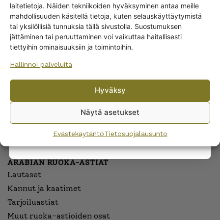
Get -5%
laitetietoja. Näiden tekniikoiden hyväksyminen antaa meille
off?
mahdollisuuden käsitellä tietoja, kuten selauskäyttäytymistä
tai yksilöllisiä tunnuksia tällä sivustolla. Suostumuksen
jättäminen tai peruuttaminen voi vaikuttaa haitallisesti
Yes! I want the discount
tiettyihin ominaisuuksiin ja toimintoihin.
Hallinnoi palveluita
No, I’ll pay full price
Hyväksy
By subscribing to the newsletter, you consent to receiving messages from
Wanhojen kuppien and confirm that you have read and accepted
the
Näytä asetukset
privacy policy.
Evästekäytäntö
Tietosuojalausunto
ARABIAN RUOKA-ASTIAT
Lautaset
Kannut ja kaatimet
Tarjoiluastiat
Muut ruoka-astioiden osat