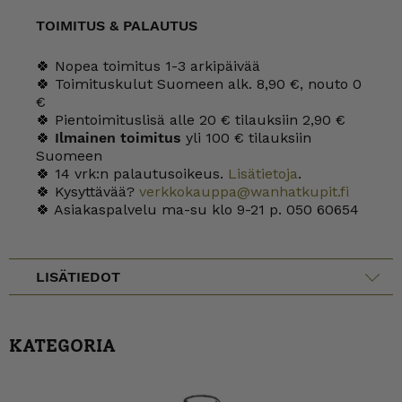
TOIMITUS & PALAUTUS
🍀 Nopea toimitus 1-3 arkipäivää
🍀 Toimituskulut Suomeen alk. 8,90 €, nouto 0
€
🍀 Pientoimituslisä alle 20 € tilauksiin 2,90 €
🍀
Ilmainen toimitus
yli 100 € tilauksiin
Suomeen
🍀 14 vrk:n palautusoikeus.
Lisätietoja
.
🍀 Kysyttävää?
verkkokauppa@wanhatkupit.fi
🍀 Asiakaspalvelu ma-su klo 9-21 p. 050 60654
LISÄTIEDOT
KATEGORIA