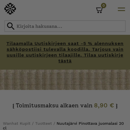
0
Cart
Tilaamalla Uutiskirjeen saat -5 % alennuksen
sähköpostiisi tulevalla koodilla. Tarjous vain
uusille uutiskirjeen tilaajille. Tilaa uutiskirje
tästä
Skip
to
content
Toimitusmaksu alkaen vain
8,90 €
{
}
Wanhat Kupit
/
Tuotteet
/
Nuutajärvi Pinottava juomalasi 20
cl