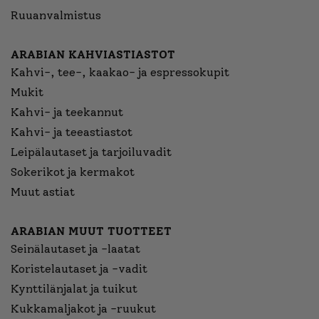
Ruuanvalmistus
ARABIAN KAHVIASTIASTOT
Kahvi-, tee-, kaakao- ja espressokupit
Mukit
Kahvi- ja teekannut
Kahvi- ja teeastiastot
Leipälautaset ja tarjoiluvadit
Sokerikot ja kermakot
Muut astiat
ARABIAN MUUT TUOTTEET
Seinälautaset ja -laatat
Koristelautaset ja -vadit
Kynttilänjalat ja tuikut
Kukkamaljakot ja -ruukut