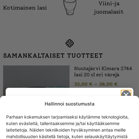
Viini-ja
Kotimainen lasi
juomalasit
SAMANKALTAISET TUOTTEET
Nuutajärvi Kimara 2744
lasi 20 cl eri värejä
32,00
€
–
38,00
€
Hallinnoi suostumusta
Parhaan kokemuksen tarjoamiseksi käytämme teknologioita,
kuten evästeitä, tallentaaksemme ja/tai käyttääksemme
Get -5%
laitetietoja. Näiden tekniikoiden hyväksyminen antaa meille
off?
mahdollisuuden käsitellä tietoja, kuten selauskäyttäytymistä