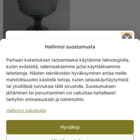
Hallinnoi suostumusta
Parhaan kokemuksen tarjoamiseksi käytämme teknologioita,
kuten evästeitä, tallentaaksemme ja/tai käyttääksemme
Iittala Kastehelmi
Get -5%
laitetietoja. Näiden tekniikoiden hyväksyminen antaa meille
tarjoilukulho, harmaa
off?
mahdollisuuden käsitellä tietoja, kuten selauskäyttäytymistä
tai yksilöllisiä tunnuksia tällä sivustolla. Suostumuksen
jättäminen tai peruuttaminen voi vaikuttaa haitallisesti
Yes! I want the discount
tiettyihin ominaisuuksiin ja toimintoihin.
Hallinnoi palveluita
No, I’ll pay full price
Hyväksy
By subscribing to the newsletter, you consent to receiving messages from
Kastehelmi kulho 23 cl,
Wanhojen kuppien and confirm that you have read and accepted
the
harmaa