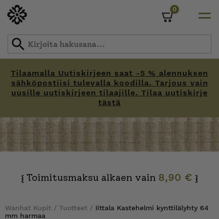
0
Cart
Tilaamalla Uutiskirjeen saat -5 % alennuksen
sähköpostiisi tulevalla koodilla. Tarjous vain
uusille uutiskirjeen tilaajille. Tilaa uutiskirje
tästä
Skip
to
content
Toimitusmaksu alkaen vain
8,90 €
{
}
Wanhat Kupit
/
Tuotteet
/
Iittala Kastehelmi kynttilälyhty 64
mm harmaa