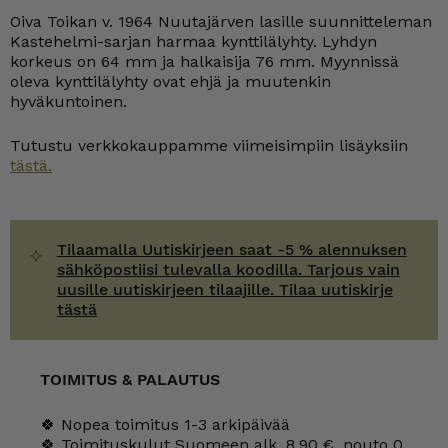
mm
Oiva Toikan v. 1964 Nuutajärven lasille suunnitteleman
harmaa
Kastehelmi-sarjan harmaa kynttilälyhty. Lyhdyn
määrä
korkeus on 64 mm ja halkaisija 76 mm. Myynnissä
oleva kynttilälyhty ovat ehjä ja muutenkin
hyväkuntoinen.
Tutustu verkkokauppamme viimeisimpiin lisäyksiin
tästä.
Tilaamalla Uutiskirjeen saat -5 % alennuksen
sähköpostiisi tulevalla koodilla. Tarjous vain
uusille uutiskirjeen tilaajille. Tilaa uutiskirje
tästä
TOIMITUS & PALAUTUS
🍀 Nopea toimitus 1-3 arkipäivää
🍀 Toimituskulut Suomeen alk. 8,90 €, nouto 0