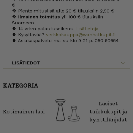
€
🍀 Pientoimituslisä alle 20 € tilauksiin 2,90 €
🍀
Ilmainen toimitus
yli 100 € tilauksiin
Suomeen
🍀 14 vrk:n palautusoikeus.
Lisätietoja
.
🍀 Kysyttävää?
verkkokauppa@wanhatkupit.fi
🍀 Asiakaspalvelu ma-su klo 9-21 p. 050 60654
LISÄTIEDOT
KATEGORIA
Lasiset
Kotimainen lasi
tuikkukupit ja
kynttilänjalat