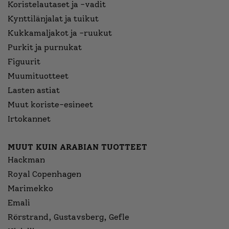
Koristelautaset ja -vadit
Kynttilänjalat ja tuikut
Kukkamaljakot ja -ruukut
Purkit ja purnukat
Figuurit
Muumituotteet
Lasten astiat
Muut koriste-esineet
Irtokannet
MUUT KUIN ARABIAN TUOTTEET
Hackman
Royal Copenhagen
Marimekko
Emali
Rörstrand, Gustavsberg, Gefle