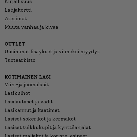
Kirjallisuus
Lahjakortti
Aterimet
Muuta vanhaa ja kivaa
OUTLET
Uusimmat lisäykset ja viimeksi myydyt
Tuotearkisto
KOTIMAINEN LASI
Viini-ja juomalasit
Lasikulhot
Lasilautaset ja vadit
Lasikannut ja kaatimet
Lasiset sokerikot ja kermakot
Lasiset tuikkukupit ja kynttilänjalat
Lasiset maljakot ja koriste-esineet