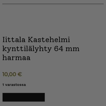
Iittala Kastehelmi
kynttilälyhty 64 mm
harmaa
10,00
€
1 varastossa
Iittala
Lisää ostoskoriin
Kastehelmi
kynttilälyhty
64