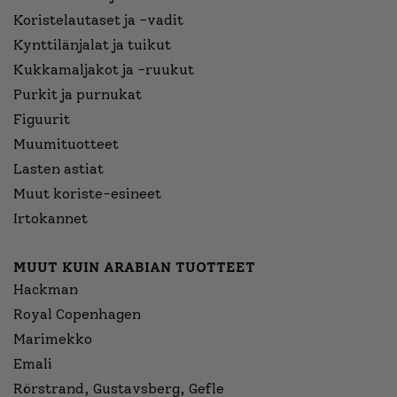
Koristelautaset ja -vadit
Kynttilänjalat ja tuikut
Kukkamaljakot ja -ruukut
Purkit ja purnukat
Figuurit
Muumituotteet
Lasten astiat
Muut koriste-esineet
Irtokannet
MUUT KUIN ARABIAN TUOTTEET
Hackman
Royal Copenhagen
Marimekko
Emali
Rörstrand, Gustavsberg, Gefle