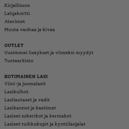
Kirjallisuus
Lahjakortti
Aterimet
Muuta vanhaa ja kivaa
OUTLET
Uusimmat lisäykset ja viimeksi myydyt
Tuotearkisto
KOTIMAINEN LASI
Viini-ja juomalasit
Lasikulhot
Lasilautaset ja vadit
Lasikannut ja kaatimet
Lasiset sokerikot ja kermakot
Lasiset tuikkukupit ja kynttilänjalat