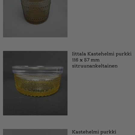
Iittala Kastehelmi purkki
116 x 57 mm
sitruunankeltainen
Kastehelmi purkki