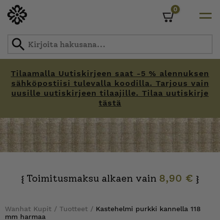
0
Cart
Tilaamalla Uutiskirjeen saat -5 % alennuksen
sähköpostiisi tulevalla koodilla. Tarjous vain
uusille uutiskirjeen tilaajille. Tilaa uutiskirje
tästä
Skip
to
content
Toimitusmaksu alkaen vain
8,90 €
{
}
Wanhat Kupit
/
Tuotteet
/
Kastehelmi purkki kannella 118
mm harmaa