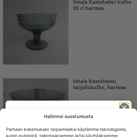
Iittala Kastehelmi kulho
35 cl harmaa
Iittala Kastehelmi
tarjoilukulho, harmaa
Hallinnoi suostumusta
Parhaan kokemuksen tarjoamiseksi käytämme teknologioita,
kuten evästeitä, tallentaaksemme ja/tai käyttääksemme