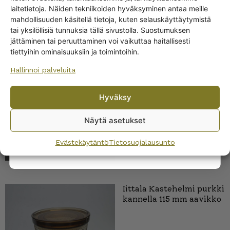
Get -5%
laitetietoja. Näiden tekniikoiden hyväksyminen antaa meille
off?
mahdollisuuden käsitellä tietoja, kuten selauskäyttäytymistä
tai yksilöllisiä tunnuksia tällä sivustolla. Suostumuksen
SAMANKALTAISET TUOTTEET
jättäminen tai peruuttaminen voi vaikuttaa haitallisesti
Yes! I want the discount
tiettyihin ominaisuuksiin ja toimintoihin.
Iittala Kastehelmi purkki
116x57 mm kirkas
Hallinnoi palveluita
No, I’ll pay full price
Hyväksy
By subscribing to the newsletter, you consent to receiving messages from
Wanhojen kuppien and confirm that you have read and accepted
the
Näytä asetukset
privacy policy.
Evästekäytäntö
Tietosuojalausunto
Iittala Kastehelmi purkki
kannella 115 mm aavikko