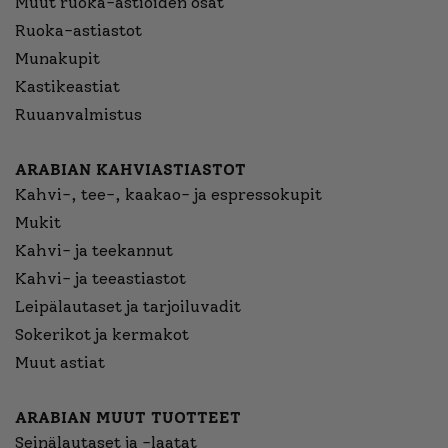
Muut ruoka-astioiden osat
Ruoka-astiastot
Munakupit
Kastikeastiat
Ruuanvalmistus
ARABIAN KAHVIASTIASTOT
Kahvi-, tee-, kaakao- ja espressokupit
Mukit
Kahvi- ja teekannut
Kahvi- ja teeastiastot
Leipälautaset ja tarjoiluvadit
Sokerikot ja kermakot
Muut astiat
ARABIAN MUUT TUOTTEET
Seinälautaset ja -laatat