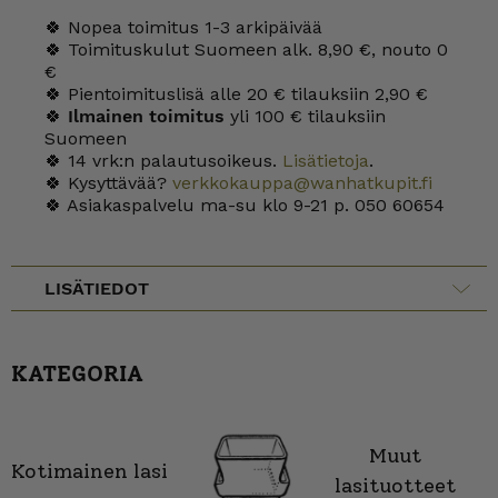
🍀 Nopea toimitus 1-3 arkipäivää
🍀 Toimituskulut Suomeen alk. 8,90 €, nouto 0
€
🍀 Pientoimituslisä alle 20 € tilauksiin 2,90 €
🍀
Ilmainen toimitus
yli 100 € tilauksiin
Suomeen
🍀 14 vrk:n palautusoikeus.
Lisätietoja
.
🍀 Kysyttävää?
verkkokauppa@wanhatkupit.fi
🍀 Asiakaspalvelu ma-su klo 9-21 p. 050 60654
LISÄTIEDOT
KATEGORIA
Muut
Kotimainen lasi
lasituotteet