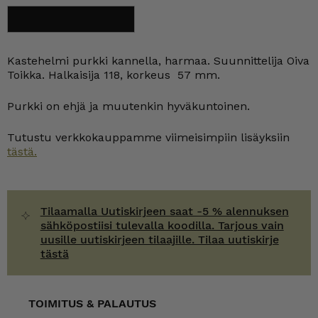
Kastehelmi
Lisää ostoskoriin
purkki
kannella
118
mm
Kastehelmi purkki kannella, harmaa. Suunnittelija Oiva
harmaa
Toikka. Halkaisija 118, korkeus 57 mm.
määrä
Purkki on ehjä ja muutenkin hyväkuntoinen.
Tutustu verkkokauppamme viimeisimpiin lisäyksiin
tästä.
Tilaamalla Uutiskirjeen saat -5 % alennuksen
sähköpostiisi tulevalla koodilla. Tarjous vain
uusille uutiskirjeen tilaajille. Tilaa uutiskirje
tästä
TOIMITUS & PALAUTUS