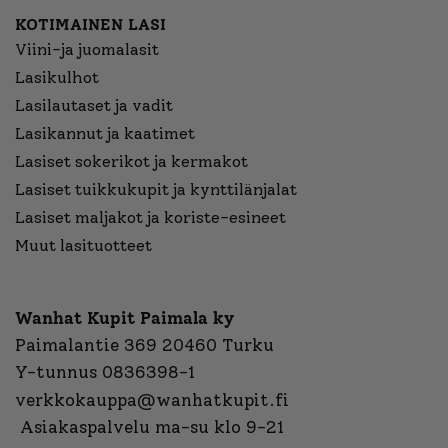
KOTIMAINEN LASI
Viini-ja juomalasit
Lasikulhot
Lasilautaset ja vadit
Lasikannut ja kaatimet
Lasiset sokerikot ja kermakot
Lasiset tuikkukupit ja kynttilänjalat
Lasiset maljakot ja koriste-esineet
Muut lasituotteet
Wanhat Kupit Paimala ky
Paimalantie 369 20460 Turku
Y-tunnus 0836398-1
verkkokauppa@wanhatkupit.fi
Asiakaspalvelu ma-su klo 9-21