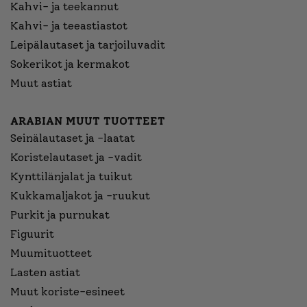
Kahvi- ja teekannut
Kahvi- ja teeastiastot
Leipälautaset ja tarjoiluvadit
Sokerikot ja kermakot
Muut astiat
ARABIAN MUUT TUOTTEET
Seinälautaset ja -laatat
Koristelautaset ja -vadit
Kynttilänjalat ja tuikut
Kukkamaljakot ja -ruukut
Purkit ja purnukat
Figuurit
Muumituotteet
Lasten astiat
Muut koriste-esineet