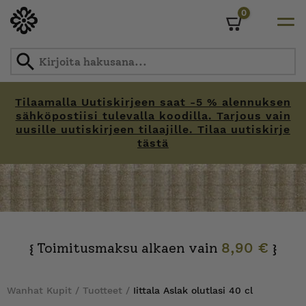
0
Cart
Tilaamalla Uutiskirjeen saat -5 % alennuksen
sähköpostiisi tulevalla koodilla. Tarjous vain
uusille uutiskirjeen tilaajille. Tilaa uutiskirje
tästä
Skip
to
content
Toimitusmaksu alkaen vain
8,90 €
{
}
Wanhat Kupit
/
Tuotteet
/
Iittala Aslak olutlasi 40 cl