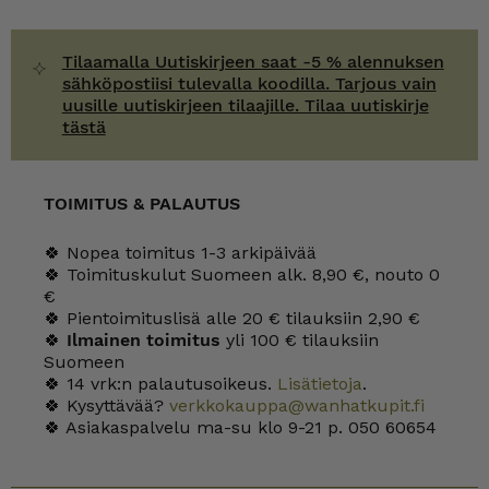
Tilaamalla Uutiskirjeen saat -5 % alennuksen
sähköpostiisi tulevalla koodilla. Tarjous vain
uusille uutiskirjeen tilaajille. Tilaa uutiskirje
tästä
TOIMITUS & PALAUTUS
🍀 Nopea toimitus 1-3 arkipäivää
🍀 Toimituskulut Suomeen alk. 8,90 €, nouto 0
€
🍀 Pientoimituslisä alle 20 € tilauksiin 2,90 €
🍀
Ilmainen toimitus
yli 100 € tilauksiin
Suomeen
🍀 14 vrk:n palautusoikeus.
Lisätietoja
.
🍀 Kysyttävää?
verkkokauppa@wanhatkupit.fi
🍀 Asiakaspalvelu ma-su klo 9-21 p. 050 60654