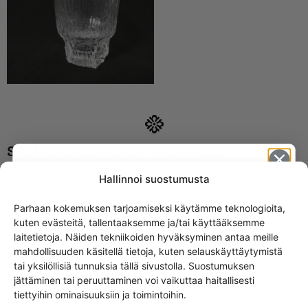
SAMANKALTAISET TUOTTEET
Hallinnoi suostumusta
Iittala Gaissa lasi 22 cl 4
kpl laatikossa
Parhaan kokemuksen tarjoamiseksi käytämme teknologioita,
kuten evästeitä, tallentaaksemme ja/tai käyttääksemme
Get -5%
laitetietoja. Näiden tekniikoiden hyväksyminen antaa meille
off?
mahdollisuuden käsitellä tietoja, kuten selauskäyttäytymistä
tai yksilöllisiä tunnuksia tällä sivustolla. Suostumuksen
jättäminen tai peruuttaminen voi vaikuttaa haitallisesti
Yes! I want the discount
tiettyihin ominaisuuksiin ja toimintoihin.