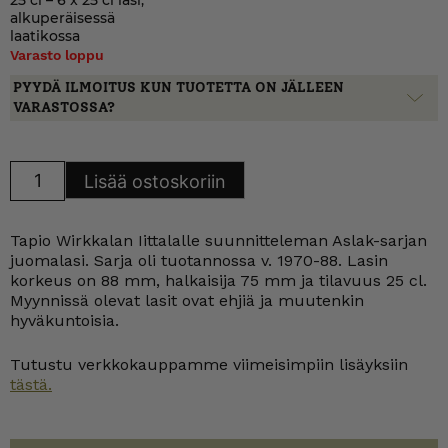
25 cl – 6 x 25 cl lasi,
alkuperäisessä
laatikossa
Varasto loppu
PYYDÄ ILMOITUS KUN TUOTETTA ON JÄLLEEN
VARASTOSSA?
Iittala
Lisää ostoskoriin
Aslak
juomalasi
25
cl
Tapio Wirkkalan Iittalalle suunnitteleman Aslak-sarjan
määrä
juomalasi. Sarja oli tuotannossa v. 1970-88. Lasin
korkeus on 88 mm, halkaisija 75 mm ja tilavuus 25 cl.
Myynnissä olevat lasit ovat ehjiä ja muutenkin
hyväkuntoisia.
Tutustu verkkokauppamme viimeisimpiin lisäyksiin
tästä.