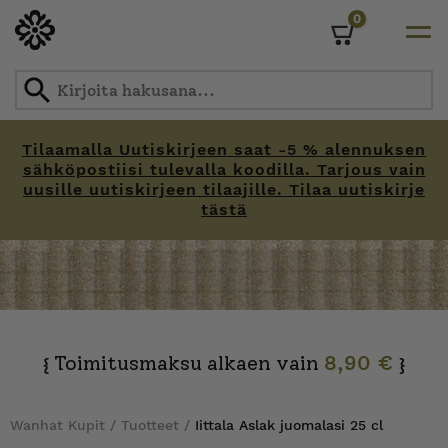
0
Cart
Tilaamalla Uutiskirjeen saat -5 % alennuksen
sähköpostiisi tulevalla koodilla. Tarjous vain
uusille uutiskirjeen tilaajille. Tilaa uutiskirje
tästä
Skip
to
content
Toimitusmaksu alkaen vain
8,90 €
{
}
Wanhat Kupit
/
Tuotteet
/
Iittala Aslak juomalasi 25 cl