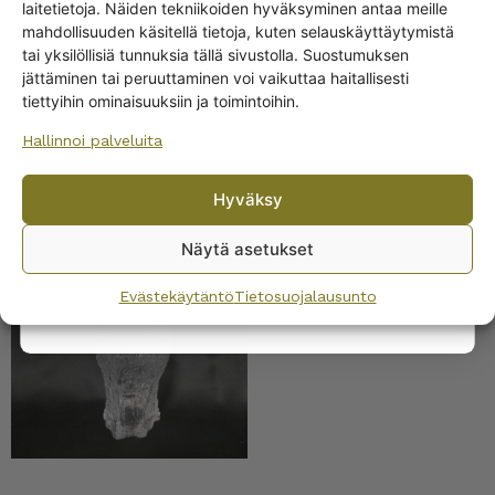
Get -5%
laitetietoja. Näiden tekniikoiden hyväksyminen antaa meille
off?
mahdollisuuden käsitellä tietoja, kuten selauskäyttäytymistä
tai yksilöllisiä tunnuksia tällä sivustolla. Suostumuksen
Iittala Aslak snapsilasi 5
jättäminen tai peruuttaminen voi vaikuttaa haitallisesti
Yes! I want the discount
cl
tiettyihin ominaisuuksiin ja toimintoihin.
10,00
€
Hallinnoi palveluita
No, I’ll pay full price
Hyväksy
By subscribing to the newsletter, you consent to receiving messages from
Wanhojen kuppien and confirm that you have read and accepted
the
Näytä asetukset
privacy policy.
Iittala Aslak olutlasi 40 cl
Evästekäytäntö
Tietosuojalausunto