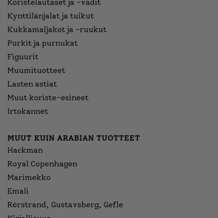
Koristelautaset ja -vadit
Kynttilänjalat ja tuikut
Kukkamaljakot ja -ruukut
Purkit ja purnukat
Figuurit
Muumituotteet
Lasten astiat
Muut koriste-esineet
Irtokannet
MUUT KUIN ARABIAN TUOTTEET
Hackman
Royal Copenhagen
Marimekko
Emali
Rörstrand, Gustavsberg, Gefle