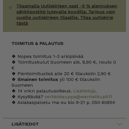
Tilaamalla Uutiskirjeen saat -5 % alennuksen
sähköpostiisi tulevalla koodilla. Tarjous vain
uusille uutiskirjeen tilaajille. Tilaa uutiskirje
tästä
TOIMITUS & PALAUTUS
🍀 Nopea toimitus 1-3 arkipäivää
🍀 Toimituskulut Suomeen alk. 8,90 €, nouto 0
€
🍀 Pientoimituslisä alle 20 € tilauksiin 2,90 €
🍀
Ilmainen toimitus
yli 100 € tilauksiin
Suomeen
🍀 14 vrk:n palautusoikeus.
Lisätietoja
.
🍀 Kysyttävää?
verkkokauppa@wanhatkupit.fi
🍀 Asiakaspalvelu ma-su klo 9-21 p. 050 60654
LISÄTIEDOT