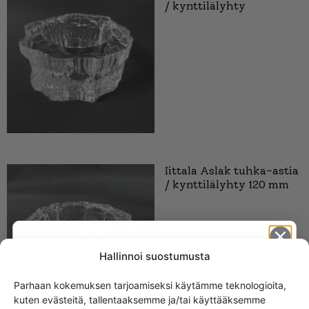
/ kynttilälyhty
Iittala Aslak tuhka-astia
/ kynttilälyhty 120 mm
Hallinnoi suostumusta
Parhaan kokemuksen tarjoamiseksi käytämme teknologioita,
kuten evästeitä, tallentaaksemme ja/tai käyttääksemme