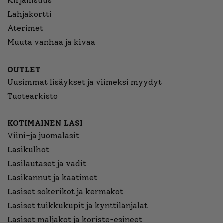
Kirjallisuus
Lahjakortti
Aterimet
Muuta vanhaa ja kivaa
OUTLET
Uusimmat lisäykset ja viimeksi myydyt
Tuotearkisto
KOTIMAINEN LASI
Viini-ja juomalasit
Lasikulhot
Lasilautaset ja vadit
Lasikannut ja kaatimet
Lasiset sokerikot ja kermakot
Lasiset tuikkukupit ja kynttilänjalat
Lasiset maljakot ja koriste-esineet