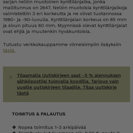
määrä
sarjan neliön muotoinen kynttilänjalka, jonka
mallitunnus on 2647. Neliön muotoisia kynttilänjalkoja
valmistettiin 3 eri korkeutta ja ne olivat tuotannossa
1980- ja -90-luvulla. Kynttilänjalan korkeus on 85 mm
ja sivun pituus 60 mm. Myynnissä olevat kynttilänjalat
ovat ehjiä ja muutenkin hyväkuntoisia.
Tutustu verkkokauppamme viimeisimpiin lisäyksiin
tästä.
Tilaamalla Uutiskirjeen saat -5 % alennuksen
sähköpostiisi tulevalla koodilla. Tarjous vain
uusille uutiskirjeen tilaajille. Tilaa uutiskirje
tästä
TOIMITUS & PALAUTUS
🍀 Nopea toimitus 1-3 arkipäivää