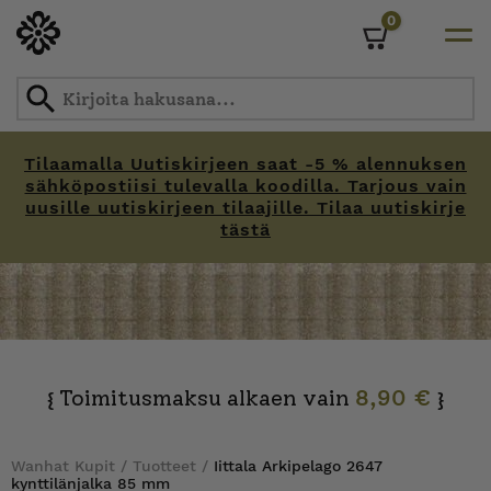
0
Cart
Tilaamalla Uutiskirjeen saat -5 % alennuksen
sähköpostiisi tulevalla koodilla. Tarjous vain
uusille uutiskirjeen tilaajille. Tilaa uutiskirje
tästä
Skip
to
content
Toimitusmaksu alkaen vain
8,90 €
{
}
Wanhat Kupit
/
Tuotteet
/
Iittala Arkipelago 2647
kynttilänjalka 85 mm