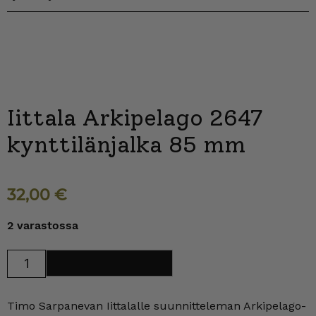
Iittala Arkipelago 2647
kynttilänjalka 85 mm
32,00
€
2 varastossa
Iittala
Lisää ostoskoriin
Arkipelago
2647
kynttilänjalka
85
Timo Sarpanevan Iittalalle suunnitteleman Arkipelago-
mm