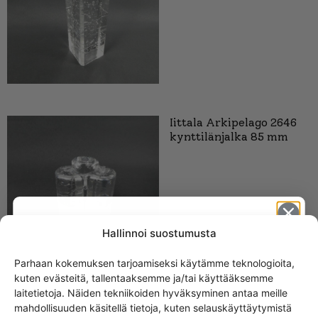
Iittala Arkipelago 2646
kynttilänjalka 85 mm
Hallinnoi suostumusta
Parhaan kokemuksen tarjoamiseksi käytämme teknologioita,
kuten evästeitä, tallentaaksemme ja/tai käyttääksemme
Get -5%
laitetietoja. Näiden tekniikoiden hyväksyminen antaa meille
off?
Iittala Arkipelago
mahdollisuuden käsitellä tietoja, kuten selauskäyttäytymistä