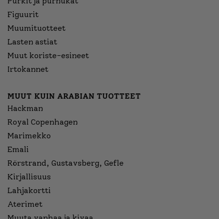
Purkit ja purnukat
Figuurit
Muumituotteet
Lasten astiat
Muut koriste-esineet
Irtokannet
MUUT KUIN ARABIAN TUOTTEET
Hackman
Royal Copenhagen
Marimekko
Emali
Rörstrand, Gustavsberg, Gefle
Kirjallisuus
Lahjakortti
Aterimet
Muuta vanhaa ja kivaa