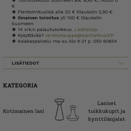
🍀 Toimituskulut Suomeen alk. 8,90 €, nouto 0
€
🍀 Pientoimituslisä alle 20 € tilauksiin 2,90 €
🍀
Ilmainen toimitus
yli 100 € tilauksiin
Suomeen
🍀 14 vrk:n palautusoikeus.
Lisätietoja
.
🍀 Kysyttävää?
verkkokauppa@wanhatkupit.fi
🍀 Asiakaspalvelu ma-su klo 9-21 p. 050 60654
LISÄTIEDOT
KATEGORIA
Lasiset
Kotimainen lasi
tuikkukupit ja
kynttilänjalat