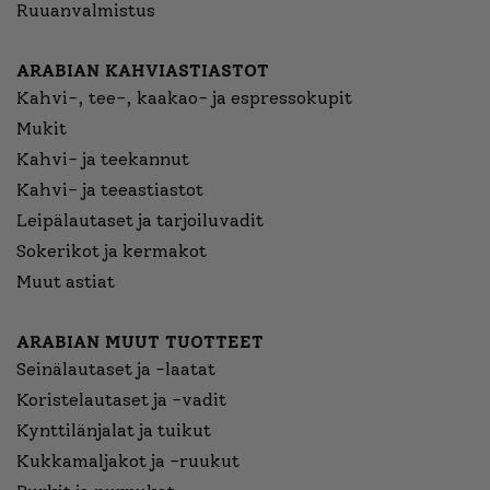
Ruuanvalmistus
ARABIAN KAHVIASTIASTOT
Kahvi-, tee-, kaakao- ja espressokupit
Mukit
Kahvi- ja teekannut
Kahvi- ja teeastiastot
Leipälautaset ja tarjoiluvadit
Sokerikot ja kermakot
Muut astiat
ARABIAN MUUT TUOTTEET
Seinälautaset ja -laatat
Koristelautaset ja -vadit
Kynttilänjalat ja tuikut
Kukkamaljakot ja -ruukut