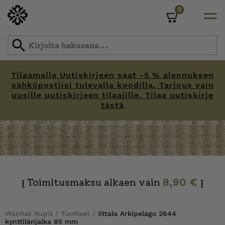
0
Cart
Tilaamalla Uutiskirjeen saat -5 % alennuksen
sähköpostiisi tulevalla koodilla. Tarjous vain
uusille uutiskirjeen tilaajille. Tilaa uutiskirje
tästä
Skip
to
content
Toimitusmaksu alkaen vain
8,90 €
{
}
Wanhat Kupit
/
Tuotteet
/
Iittala Arkipelago 2644
kynttilänjalka 85 mm