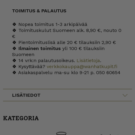
TOIMITUS & PALAUTUS
🍀 Nopea toimitus 1-3 arkipäivää
🍀 Toimituskulut Suomeen alk. 8,90 €, nouto 0
€
🍀 Pientoimituslisä alle 20 € tilauksiin 2,90 €
🍀
Ilmainen toimitus
yli 100 € tilauksiin
Suomeen
🍀 14 vrk:n palautusoikeus.
Lisätietoja
.
🍀 Kysyttävää?
verkkokauppa@wanhatkupit.fi
🍀 Asiakaspalvelu ma-su klo 9-21 p. 050 60654
LISÄTIEDOT
KATEGORIA