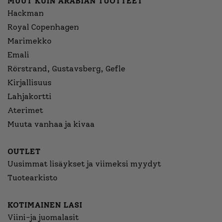
MUUT KUIN ARABIAN TUOTTEET
Hackman
Royal Copenhagen
Marimekko
Emali
Rörstrand, Gustavsberg, Gefle
Kirjallisuus
Lahjakortti
Aterimet
Muuta vanhaa ja kivaa
OUTLET
Uusimmat lisäykset ja viimeksi myydyt
Tuotearkisto
KOTIMAINEN LASI
Viini-ja juomalasit