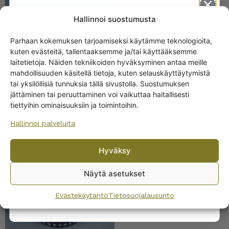
Arabia Kesätuulessa
kannellinen purkki 0,7 l
Hallinnoi suostumusta
39,00
€
Parhaan kokemuksen tarjoamiseksi käytämme teknologioita,
kuten evästeitä, tallentaaksemme ja/tai käyttääksemme
Get -5%
laitetietoja. Näiden tekniikoiden hyväksyminen antaa meille
off?
mahdollisuuden käsitellä tietoja, kuten selauskäyttäytymistä
tai yksilöllisiä tunnuksia tällä sivustolla. Suostumuksen
jättäminen tai peruuttaminen voi vaikuttaa haitallisesti
Yes! I want the discount
tiettyihin ominaisuuksiin ja toimintoihin.
Hallinnoi palveluita
No, I’ll pay full price
Arabia Jouluntähti
keittiöpurkki 0,65 ltr
Hyväksy
By subscribing to the newsletter, you consent to receiving messages from
35,00
€
Wanhojen kuppien and confirm that you have read and accepted
the
Näytä asetukset
privacy policy.
Evästekäytäntö
Tietosuojalausunto