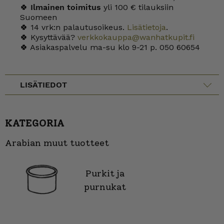
🍀
Ilmainen toimitus
yli 100 € tilauksiin
Suomeen
🍀 14 vrk:n palautusoikeus.
Lisätietoja
.
🍀 Kysyttävää?
verkkokauppa@wanhatkupit.fi
🍀 Asiakaspalvelu ma-su klo 9-21 p. 050 60654
LISÄTIEDOT
KATEGORIA
Arabian muut tuotteet
Purkit ja
purnukat