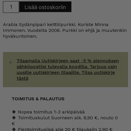
Arabia
Lisää ostoskoriin
Sydänpipari
keittiöpurkki
v.
2006
Arabia Sydänpipari keittiöpurkki. Koriste Minna
määrä
Immonen. Vuodelta 2006. Purkki on ehjä ja muutenkin
hyväkuntoinen.
Tilaamalla Uutiskirjeen saat -5 % alennuksen
sähköpostiisi tulevalla koodilla. Tarjous vain
uusille uutiskirjeen tilaajille. Tilaa uutiskirje
tästä
TOIMITUS & PALAUTUS
🍀 Nopea toimitus 1-3 arkipäivää
🍀 Toimituskulut Suomeen alk. 8,90 €, nouto 0
€
🍀 Pientoimituslisä alle 20 € tilauksiin 2,90 €