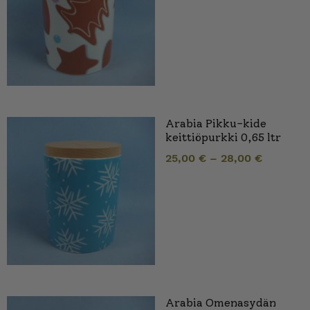
Arabia Pikku-kide
keittiöpurkki 0,65 ltr
25,00
€
–
28,00
€
Arabia Omenasydän