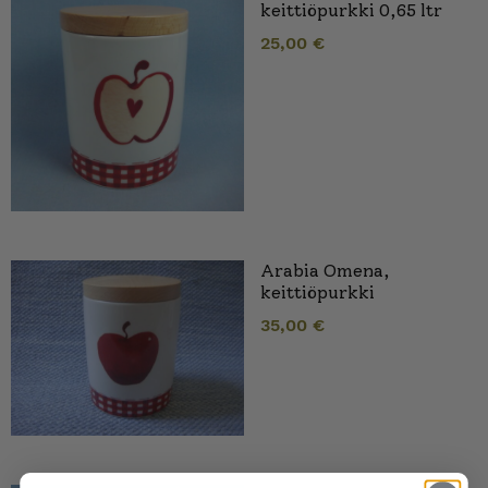
keittiöpurkki 0,65 ltr
25,00
€
Arabia Omena,
keittiöpurkki
35,00
€