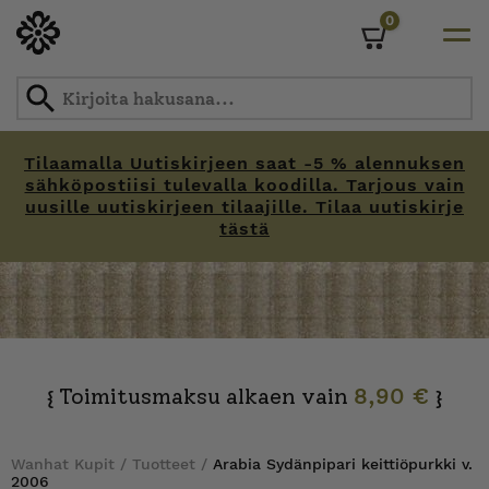
0
Cart
Tilaamalla Uutiskirjeen saat -5 % alennuksen
sähköpostiisi tulevalla koodilla. Tarjous vain
uusille uutiskirjeen tilaajille. Tilaa uutiskirje
tästä
Skip
to
content
Toimitusmaksu alkaen vain
8,90 €
{
}
Wanhat Kupit
/
Tuotteet
/
Arabia Sydänpipari keittiöpurkki v.
2006