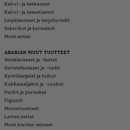
Kahvi- ja teekannut
Kahvi- ja teeastiastot
Leipälautaset ja tarjoiluvadit
Sokerikot ja kermakot
Muut astiat
ARABIAN MUUT TUOTTEET
Seinälautaset ja -laatat
Koristelautaset ja -vadit
Kynttilänjalat ja tuikut
Kukkamaljakot ja -ruukut
Purkit ja purnukat
Figuurit
Muumituotteet
Lasten astiat
Muut koriste-esineet