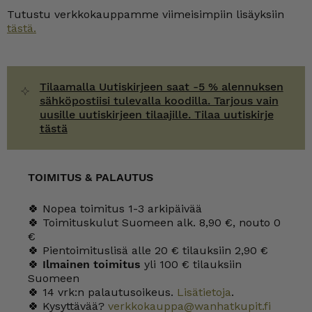
Tutustu verkkokauppamme viimeisimpiin lisäyksiin
tästä.
Tilaamalla Uutiskirjeen saat -5 % alennuksen
sähköpostiisi tulevalla koodilla. Tarjous vain
uusille uutiskirjeen tilaajille. Tilaa uutiskirje
tästä
TOIMITUS & PALAUTUS
🍀 Nopea toimitus 1-3 arkipäivää
🍀 Toimituskulut Suomeen alk. 8,90 €, nouto 0
€
🍀 Pientoimituslisä alle 20 € tilauksiin 2,90 €
🍀
Ilmainen toimitus
yli 100 € tilauksiin
Suomeen
🍀 14 vrk:n palautusoikeus.
Lisätietoja
.
🍀 Kysyttävää?
verkkokauppa@wanhatkupit.fi