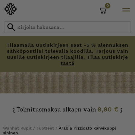
0
Cart
Tilaamalla Uutiskirjeen saat -5 % alennuksen
sähköpostiisi tulevalla koodilla. Tarjous vain
uusille uutiskirjeen tilaajille. Tilaa uutiskirje
tästä
Skip
to
content
Toimitusmaksu alkaen vain
8,90 €
{
}
Wanhat Kupit
/
Tuotteet
/
Arabia Pizzicato kahvikuppi
sininen