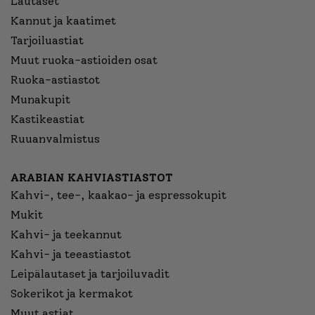
Lautaset
Kannut ja kaatimet
Tarjoiluastiat
Muut ruoka-astioiden osat
Ruoka-astiastot
Munakupit
Kastikeastiat
Ruuanvalmistus
ARABIAN KAHVIASTIASTOT
Kahvi-, tee-, kaakao- ja espressokupit
Mukit
Kahvi- ja teekannut
Kahvi- ja teeastiastot
Leipälautaset ja tarjoiluvadit
Sokerikot ja kermakot
Muut astiat