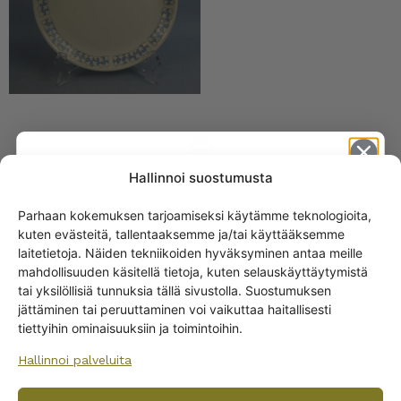
Hallinnoi suostumusta
SAMANKALTAISET TUOTTEET
Parhaan kokemuksen tarjoamiseksi käytämme teknologioita,
Arabia Leena kahvikuppi
kuten evästeitä, tallentaaksemme ja/tai käyttääksemme
BR-malli
Get -5%
laitetietoja. Näiden tekniikoiden hyväksyminen antaa meille
off?
20,00
€
–
25,00
€
mahdollisuuden käsitellä tietoja, kuten selauskäyttäytymistä
tai yksilöllisiä tunnuksia tällä sivustolla. Suostumuksen
jättäminen tai peruuttaminen voi vaikuttaa haitallisesti
Yes! I want the discount
tiettyihin ominaisuuksiin ja toimintoihin.
Hallinnoi palveluita
No, I’ll pay full price