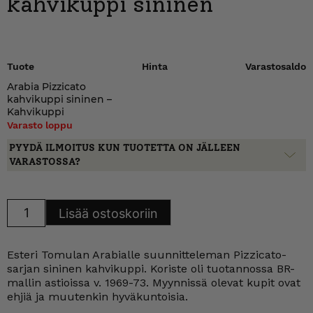
kahvikuppi sininen
Tuote
Hinta
Varastosaldo
Arabia Pizzicato
kahvikuppi sininen –
Kahvikuppi
Varasto loppu
PYYDÄ ILMOITUS KUN TUOTETTA ON JÄLLEEN
VARASTOSSA?
Arabia
Lisää ostoskoriin
Pizzicato
kahvikuppi
sininen
määrä
Esteri Tomulan Arabialle suunnitteleman Pizzicato-
sarjan sininen kahvikuppi. Koriste oli tuotannossa BR-
mallin astioissa v. 1969-73. Myynnissä olevat kupit ovat
ehjiä ja muutenkin hyväkuntoisia.