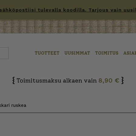
hköpostiisi tulevalla koodilla. Tarjous vain uusille
TUOTTEET
UUSIMMAT
TOIMITUS
ASIA
{
}
Toimitusmaksu alkaen vain
8,90 €
kkari ruskea