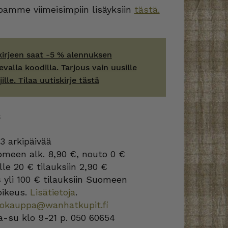
amme viimeisimpiin lisäyksiin
tästä.
kirjeen saat -5 % alennuksen
evalla koodilla. Tarjous vain uusille
jille. Tilaa uutiskirje tästä
S
3 arkipäivää
omeen alk. 8,90 €, nouto 0 €
lle 20 € tilauksiin 2,90 €
s
yli 100 € tilauksiin Suomeen
oikeus.
Lisätietoja
.
kokauppa@wanhatkupit.fi
a-su klo 9-21 p. 050 60654