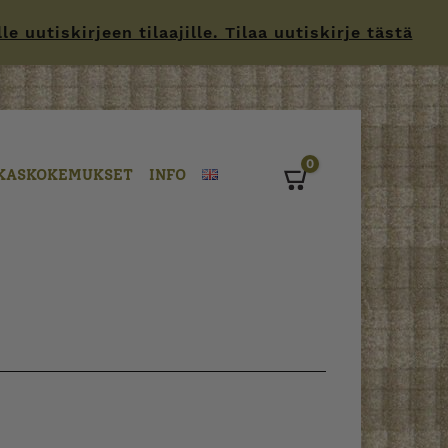
 uutiskirjeen tilaajille. Tilaa uutiskirje tästä
0
KASKOKEMUKSET
INFO
Cart