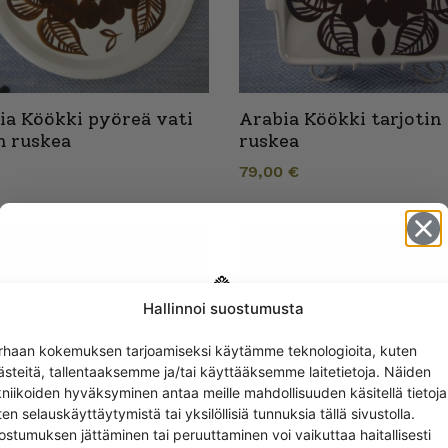
ia Köökki pyöreä vati
Arabia Köökki tarjotin
m ruskea
ruskea
79,00
€
Hallinnoi suostumusta
Get -5%
rhaan kokemuksen tarjoamiseksi käytämme teknologioita, kuten
off?
ästeitä, tallentaaksemme ja/tai käyttääksemme laitetietoja. Näiden
kniikoiden hyväksyminen antaa meille mahdollisuuden käsitellä tietoja
en selauskäyttäytymistä tai yksilöllisiä tunnuksia tällä sivustolla.
Yes! I want the discount
ostumuksen jättäminen tai peruuttaminen voi vaikuttaa haitallisesti