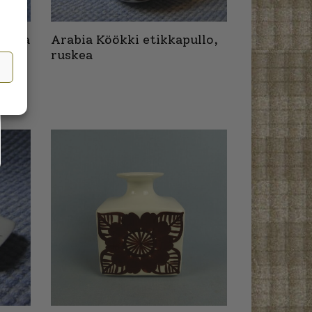
pu ja
Arabia Köökki etikkapullo,
ruskea