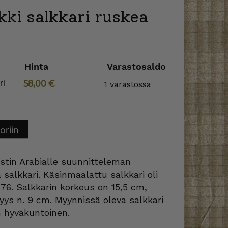
ki salkkari ruskea
Hinta
Varastosaldo
ri
58,00
€
1 varastossa
oriin
stin Arabialle suunnitteleman
 salkkari. Käsinmaalattu salkkari oli
76. Salkkarin korkeus on 15,5 cm,
vyys n. 9 cm. Myynnissä oleva salkkari
n hyväkuntoinen.