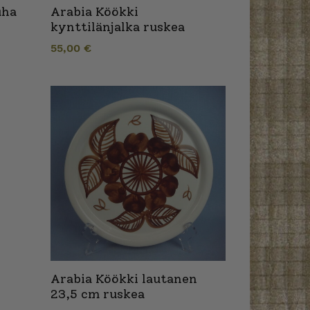
uha
Arabia Köökki
kynttilänjalka ruskea
55,00
€
Arabia Köökki lautanen
23,5 cm ruskea