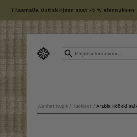
Tilaamalla Uutiskirjeen saat -5 % alennuksen sä
Skip
to
content
Wanhat Kupit
/
Tuotteet
/
Arabia Köökki sal