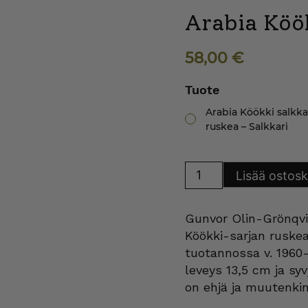
Arabia Köök
58,00
€
Tuote
Arabia Köökki salkka
ruskea – Salkkari
Arabia
Lisää ostosk
Köökki
salkkari
ruskea
määrä
Gunvor Olin-Grönqvi
Köökki-sarjan ruskea
tuotannossa v. 1960-
leveys 13,5 cm ja sy
on ehjä ja muutenki