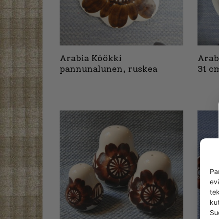
Arabia Köökki
Arab
pannunalunen, ruskea
31 c
Pa
ev
te
kut
Su