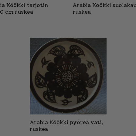
ia Köökki tarjotin
Arabia Köökki suolaka
0 cm ruskea
ruskea
Arabia Köökki pyöreä vati,
ruskea