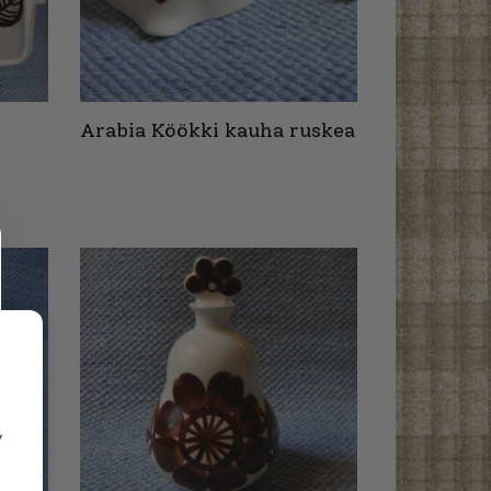
Arabia Köökki kauha ruskea
,