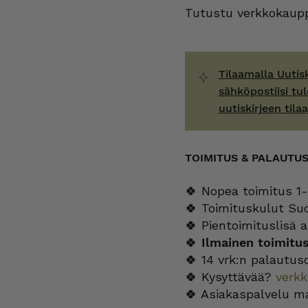
Tutustu verkkokaupp
Tilaamalla Uutis
sähköpostiisi tul
uutiskirjeen tilaa
TOIMITUS & PALAUTU
🍀 Nopea toimitus 1-
🍀 Toimituskulut Su
🍀 Pientoimituslisä a
🍀
Ilmainen toimitu
🍀 14 vrk:n palautus
🍀 Kysyttävää?
verk
🍀 Asiakaspalvelu m