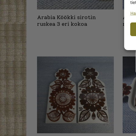
tie
Ha
Arabia Köökki sirotin
Arab
ruskea 3 eri kokoa
rusk