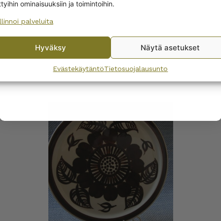
ttyihin ominaisuuksiin ja toimintoihin.
llinnoi palveluita
No, I’ll pay full price
Hyväksy
Näytä asetukset
ia Köökki tarjotin
Arabia Köökki suolaka
By subscribing to the newsletter, you consent to receiving messages from
0 cm ruskea
ruskea
Wanhojen kuppien and confirm that you have read and accepted
the
Evästekäytäntö
Tietosuojalausunto
privacy policy.