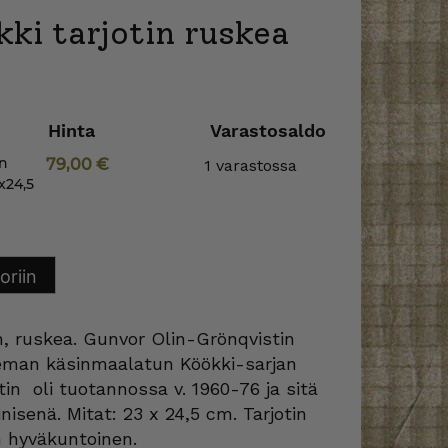
ki tarjotin ruskea
Hinta
Varastosaldo
in
79,00
€
1 varastossa
x24,5
oriin
in, ruskea. Gunvor Olin-Grönqvistin
leman käsinmaalatun Köökki-sarjan
otin oli tuotannossa v. 1960-76 ja sitä
nisenä. Mitat: 23 x 24,5 cm. Tarjotin
n hyväkuntoinen.