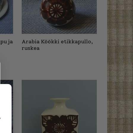
pu ja
Arabia Köökki etikkapullo,
ruskea
,