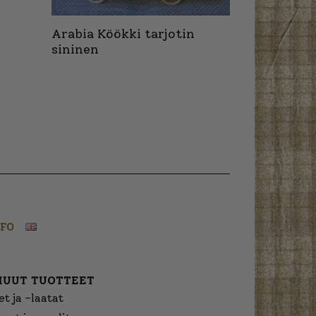
Arabia Köökki tarjotin
sininen
NFO
MUUT TUOTTEET
t ja -laatat