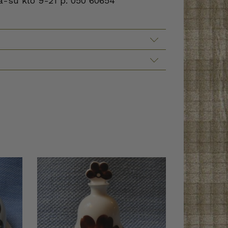
a-su klo 9-21 p. 050 60654