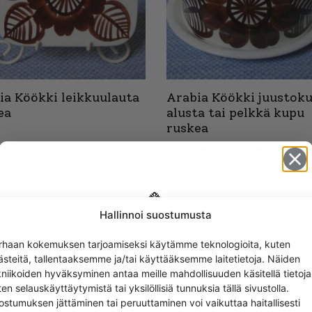
ia Köökki leikkuulauta
Arabia Köökki juustoku
ea
alusta tai pelkkä kupu
ruskea
49,00
€
–
78,00
€
Hallinnoi suostumusta
Get -5%
rhaan kokemuksen tarjoamiseksi käytämme teknologioita, kuten
off?
ästeitä, tallentaaksemme ja/tai käyttääksemme laitetietoja. Näiden
kniikoiden hyväksyminen antaa meille mahdollisuuden käsitellä tietoja
en selauskäyttäytymistä tai yksilöllisiä tunnuksia tällä sivustolla.
Yes! I want the discount
ostumuksen jättäminen tai peruuttaminen voi vaikuttaa haitallisesti