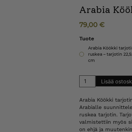
Arabia Köök
79,00
€
Tuote
Arabia Köökki tarjot
ruskea – tarjotin 22,5
cm
Arabia
Lisää ostosk
Köökki
tarjotin
ruskea
määrä
Arabia Köökki tarjot
Arabialle suunnitte
ruskea tarjotin. Tarj
valmistettiin myös si
on ehjä ja muutenki