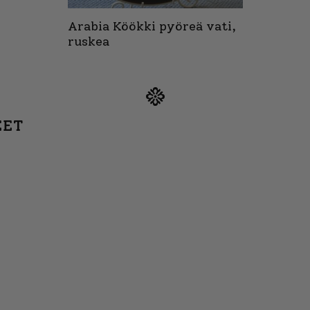
Arabia Köökki pyöreä vati,
ruskea
EET