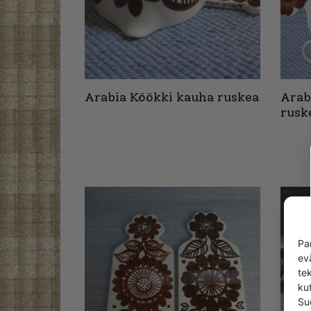
Arabia Köökki kauha ruskea
Arab
rusk
Pa
ev
te
kut
Su