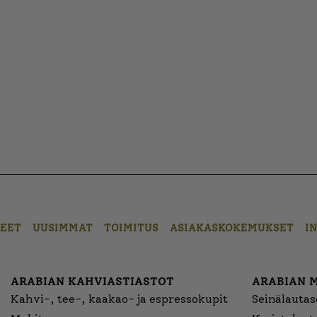
EET
UUSIMMAT
TOIMITUS
ASIAKASKOKEMUKSET
I
ARABIAN KAHVIASTIASTOT
ARABIAN 
Kahvi-, tee-, kaakao- ja espressokupit
Seinälautase