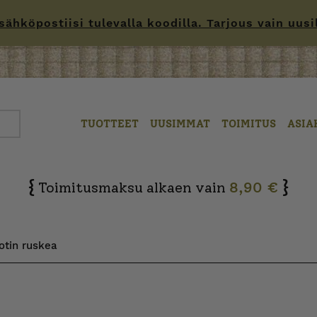
hköpostiisi tulevalla koodilla. Tarjous vain uusille
TUOTTEET
UUSIMMAT
TOIMITUS
ASIA
{
}
Toimitusmaksu alkaen vain
8,90 €
otin ruskea