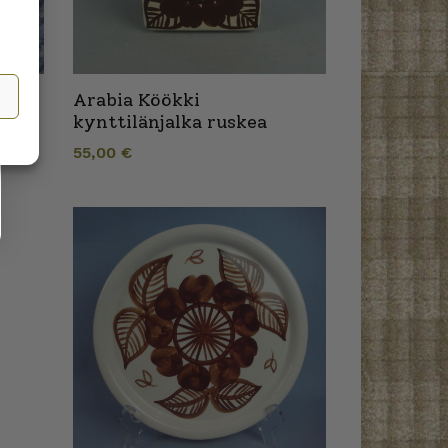
uha
Arabia Köökki
kynttilänjalka ruskea
55,00
€