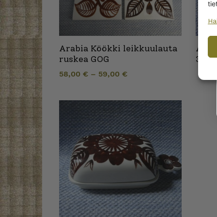
tie
Ha
Arabia Köökki leikkuulauta
Arab
ruskea GOG
35x2
58,00
€
–
59,00
€