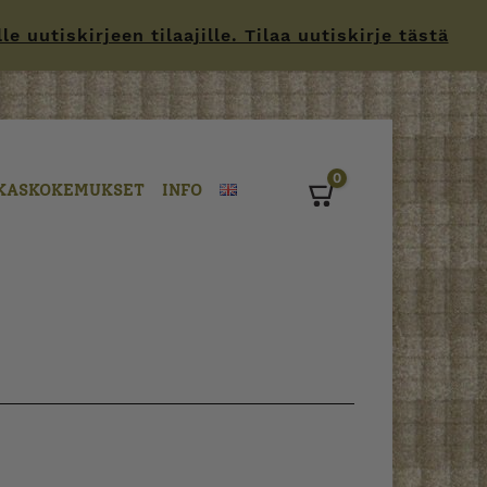
 uutiskirjeen tilaajille. Tilaa uutiskirje tästä
0
KASKOKEMUKSET
INFO
Cart