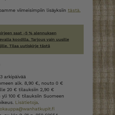
amme viimeisimpiin lisäyksiin
tästä.
kirjeen saat -5 % alennuksen
evalla koodilla. Tarjous vain uusille
jille. Tilaa uutiskirje tästä
S
3 arkipäivää
omeen alk. 8,90 €, nouto 0 €
lle 20 € tilauksiin 2,90 €
s
yli 100 € tilauksiin Suomeen
oikeus.
Lisätietoja
.
kokauppa@wanhatkupit.fi