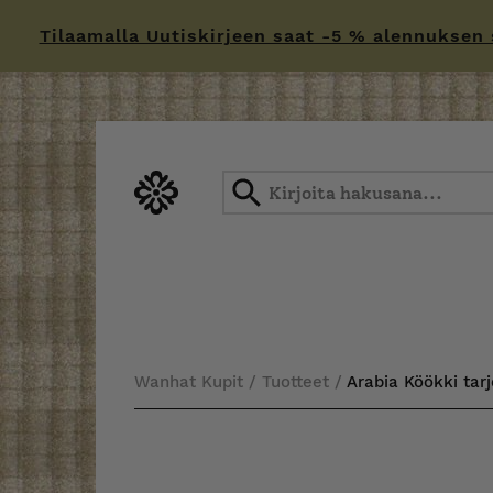
Tilaamalla Uutiskirjeen saat -5 % alennuksen sä
Skip
to
content
Wanhat Kupit
/
Tuotteet
/
Arabia Köökki tarj