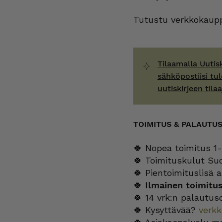
Tutustu verkkokaupp
Tilaamalla Uutis
sähköpostiisi tul
uutiskirjeen tilaa
TOIMITUS & PALAUTU
🍀 Nopea toimitus 1-
🍀 Toimituskulut Su
🍀 Pientoimituslisä a
🍀
Ilmainen toimitu
🍀 14 vrk:n palautus
🍀 Kysyttävää?
verk