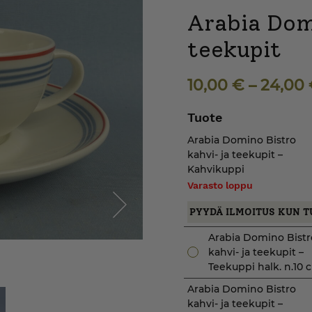
Arabia Dom
teekupit
10,00
€
–
24,00
Tuote
Arabia Domino Bistro
kahvi- ja teekupit –
Kahvikuppi
Varasto loppu
PYYDÄ ILMOITUS KUN T
Next
Arabia Domino Bistr
kahvi- ja teekupit –
Teekuppi halk. n.10 
Arabia Domino Bistro
kahvi- ja teekupit –