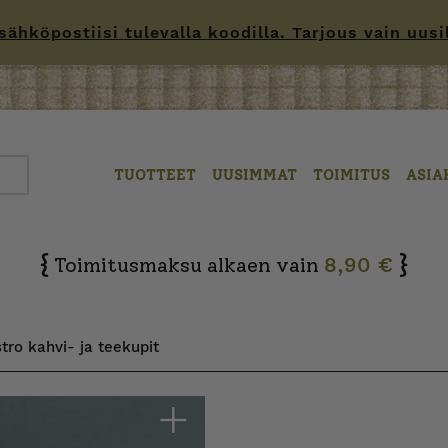
hköpostiisi tulevalla koodilla. Tarjous vain uusille
TUOTTEET
UUSIMMAT
TOIMITUS
ASIA
{
}
Toimitusmaksu alkaen vain
8,90 €
tro kahvi- ja teekupit