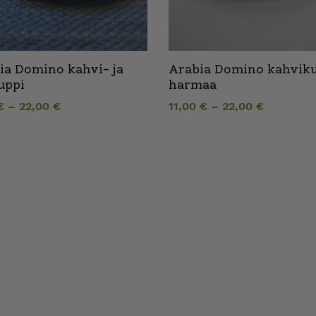
ia Domino kahvi- ja
Arabia Domino kahvik
uppi
harmaa
€
–
22,00
€
11,00
€
–
22,00
€