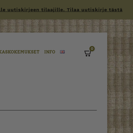
 uutiskirjeen tilaajille. Tilaa uutiskirje tästä
0
KASKOKEMUKSET
INFO
Cart