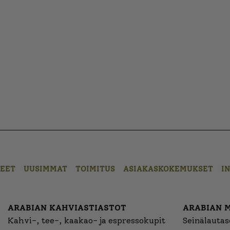
EET
UUSIMMAT
TOIMITUS
ASIAKASKOKEMUKSET
I
ARABIAN KAHVIASTIASTOT
ARABIAN 
Kahvi-, tee-, kaakao- ja espressokupit
Seinälautase