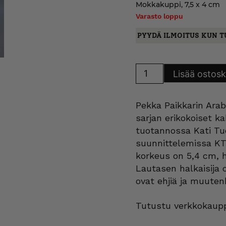
Mokkakuppi, 7,5 x 4 cm
Varasto loppu
PYYDÄ ILMOITUS KUN T
Arabia
Lisää ostosk
Domino
Bistro
kahvi-
ja
Pekka Paikkarin Arab
teekupit
määrä
sarjan erikokoiset kah
tuotannossa Kati Tuo
suunnittelemissa KT-
korkeus on 5,4 cm, ha
Lautasen halkaisija 
ovat ehjiä ja muutenk
Tutustu verkkokaupp