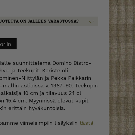
UOTETTA ON JÄLLEEN VARASTOSSA?
oriin
ialle suunnittelema Domino Bistro-
vi- ja teekupit. Koriste oli
minen-Niittylän ja Pekka Paikkarin
mallin astioissa v. 1987-90. Teekupin
lkaisija 10 cm ja tilavuus 24 cl.
on 15,4 cm. Myynnissä olevat kupit
in erittäin hyväkuntoisia.
amme viimeisimpiin lisäyksiin
tästä.