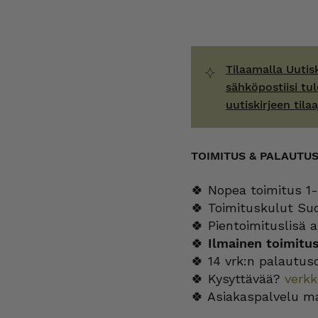
Tilaamalla Uutis
sähköpostiisi tul
uutiskirjeen tilaa
TOIMITUS & PALAUTU
🍀 Nopea toimitus 1-
🍀 Toimituskulut Su
🍀 Pientoimituslisä a
🍀
Ilmainen toimitu
🍀 14 vrk:n palautus
🍀 Kysyttävää?
verk
🍀 Asiakaspalvelu m