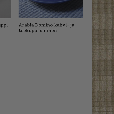
uppi
Arabia Domino kahvi- ja
teekuppi sininen