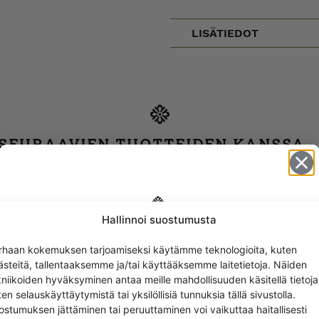
LISÄTIEDOT
 SEURAAVIEN TUOTTEIDEN KANSSA
Hallinnoi suostumusta
Get -5%
rhaan kokemuksen tarjoamiseksi käytämme teknologioita, kuten
off?
ästeitä, tallentaaksemme ja/tai käyttääksemme laitetietoja. Näiden
kniikoiden hyväksyminen antaa meille mahdollisuuden käsitellä tietoja
en selauskäyttäytymistä tai yksilöllisiä tunnuksia tällä sivustolla.
Yes! I want the discount
ostumuksen jättäminen tai peruuttaminen voi vaikuttaa haitallisesti