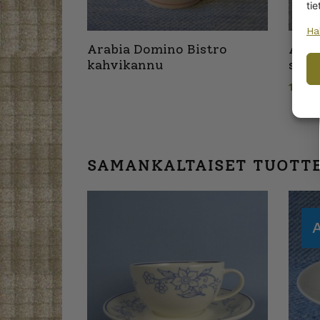
tie
Ha
Arabia Domino Bistro
Arab
kahvikannu
soke
10,0
SAMANKALTAISET TUOTT