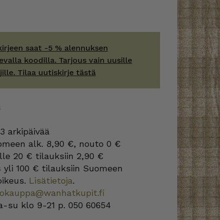
kirjeen saat -5 % alennuksen
evalla koodilla. Tarjous vain uusille
jille. Tilaa uutiskirje tästä
S
3 arkipäivää
omeen alk. 8,90 €, nouto 0 €
lle 20 € tilauksiin 2,90 €
s
yli 100 € tilauksiin Suomeen
oikeus.
Lisätietoja
.
kokauppa@wanhatkupit.fi
a-su klo 9-21 p. 050 60654