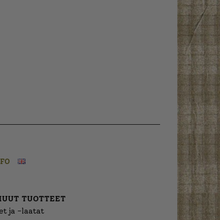
NFO
MUUT TUOTTEET
t ja -laatat