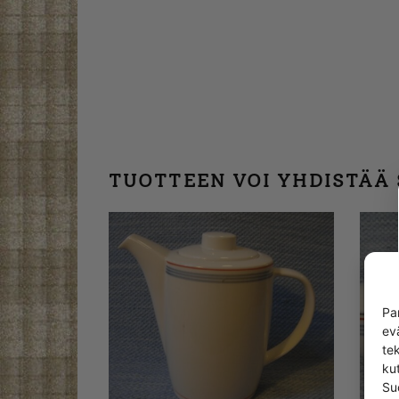
TUOTTEEN VOI YHDISTÄÄ
Pa
ev
te
kut
Su