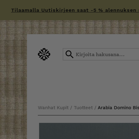
Tilaamalla Uutiskirjeen saat -5 % alennuksen sä
Skip
to
content
Wanhat Kupit
/
Tuotteet
/
Arabia Domino Bis