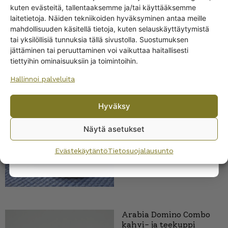
Arabia Domino kahvi- ja
kuten evästeitä, tallentaaksemme ja/tai käyttääksemme
Ale
Get -5%
teekuppi
laitetietoja. Näiden tekniikoiden hyväksyminen antaa meille
off?
mahdollisuuden käsitellä tietoja, kuten selauskäyttäytymistä
6,50
€
–
22,00
€
tai yksilöllisiä tunnuksia tällä sivustolla. Suostumuksen
jättäminen tai peruuttaminen voi vaikuttaa haitallisesti
Yes! I want the discount
tiettyihin ominaisuuksiin ja toimintoihin.
Hallinnoi palveluita
No, I’ll pay full price
Hyväksy
Arabia Domino kahvi- ja
By subscribing to the newsletter, you consent to receiving messages from
teekuppi sininen
Wanhojen kuppien and confirm that you have read and accepted
the
Näytä asetukset
privacy policy.
Evästekäytäntö
Tietosuojalausunto
Arabia Domino Combo
kahvi- ja teekuppi