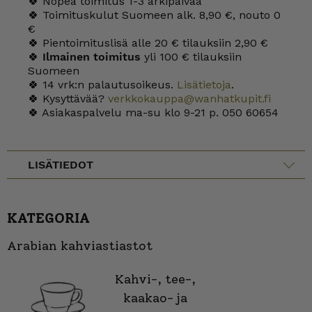
🍀 Nopea toimitus 1-3 arkipäivää
🍀 Toimituskulut Suomeen alk. 8,90 €, nouto 0
€
🍀 Pientoimituslisä alle 20 € tilauksiin 2,90 €
🍀
Ilmainen toimitus
yli 100 € tilauksiin
Suomeen
🍀 14 vrk:n palautusoikeus.
Lisätietoja
.
🍀 Kysyttävää?
verkkokauppa@wanhatkupit.fi
🍀 Asiakaspalvelu ma-su klo 9-21 p. 050 60654
LISÄTIEDOT
KATEGORIA
Arabian kahviastiastot
Kahvi-, tee-,
kaakao- ja