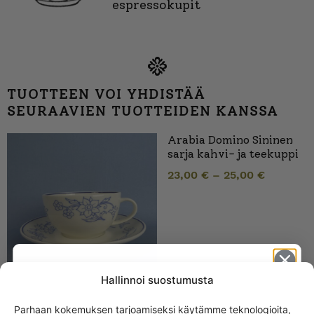
espressokupit
TUOTTEEN VOI YHDISTÄÄ
SEURAAVIEN TUOTTEIDEN KANSSA
Arabia Domino Sininen
sarja kahvi- ja teekuppi
23,00
€
–
25,00
€
Hallinnoi suostumusta
Parhaan kokemuksen tarjoamiseksi käytämme teknologioita,