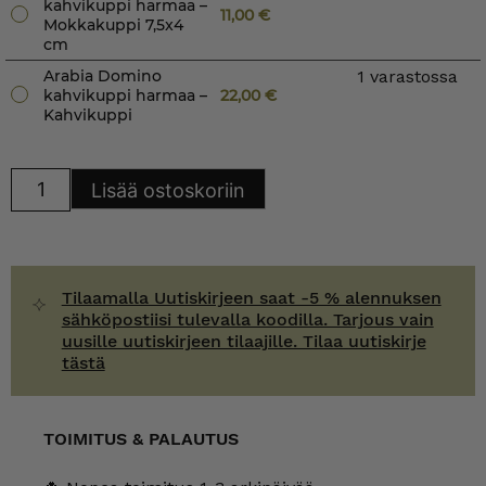
kahvikuppi harmaa –
11,00
€
Mokkakuppi 7,5x4
cm
Arabia Domino
1 varastossa
kahvikuppi harmaa –
22,00
€
Kahvikuppi
Arabia
Lisää ostoskoriin
Domino
kahvikuppi
harmaa
määrä
Tilaamalla Uutiskirjeen saat -5 % alennuksen
sähköpostiisi tulevalla koodilla. Tarjous vain
uusille uutiskirjeen tilaajille. Tilaa uutiskirje
tästä
TOIMITUS & PALAUTUS