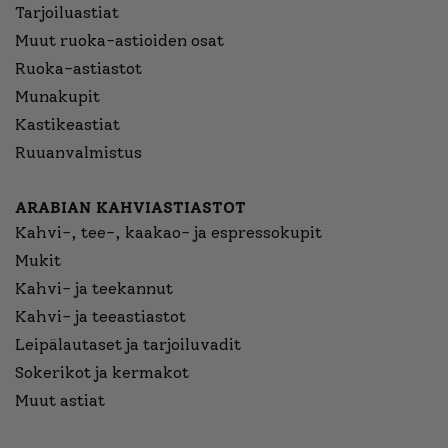
Tarjoiluastiat
Muut ruoka-astioiden osat
Ruoka-astiastot
Munakupit
Kastikeastiat
Ruuanvalmistus
ARABIAN KAHVIASTIASTOT
Kahvi-, tee-, kaakao- ja espressokupit
Mukit
Kahvi- ja teekannut
Kahvi- ja teeastiastot
Leipälautaset ja tarjoiluvadit
Sokerikot ja kermakot
Muut astiat