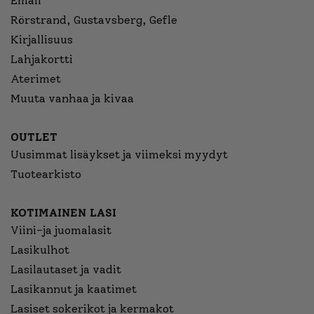
Emali
Rörstrand, Gustavsberg, Gefle
Kirjallisuus
Lahjakortti
Aterimet
Muuta vanhaa ja kivaa
OUTLET
Uusimmat lisäykset ja viimeksi myydyt
Tuotearkisto
KOTIMAINEN LASI
Viini-ja juomalasit
Lasikulhot
Lasilautaset ja vadit
Lasikannut ja kaatimet
Lasiset sokerikot ja kermakot