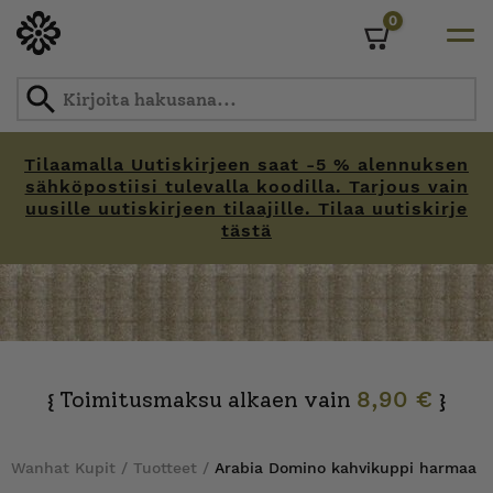
0
Cart
Tilaamalla Uutiskirjeen saat -5 % alennuksen
sähköpostiisi tulevalla koodilla. Tarjous vain
uusille uutiskirjeen tilaajille. Tilaa uutiskirje
tästä
Skip
to
content
Toimitusmaksu alkaen vain
8,90 €
{
}
Wanhat Kupit
/
Tuotteet
/
Arabia Domino kahvikuppi harmaa