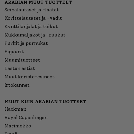
ARABIAN MUUT TUOTTEET
Seinälautaset ja -laatat
Koristelautaset ja -vadit
Kynttilänjalat ja tuikut
Kukkamaljakot ja -ruukut
Purkit ja purnukat
Figuurit
Muumituotteet
Lasten astiat
Muut koriste-esineet
Irtokannet
MUUT KUIN ARABIAN TUOTTEET
Hackman
Royal Copenhagen
Marimekko