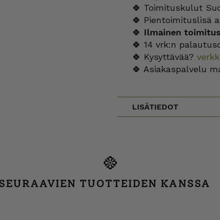
🍀 Toimituskulut Su
🍀 Pientoimituslisä a
🍀
Ilmainen toimitu
🍀 14 vrk:n palautus
🍀 Kysyttävää?
verk
🍀 Asiakaspalvelu m
LISÄTIEDOT
 SEURAAVIEN TUOTTEIDEN KANSSA