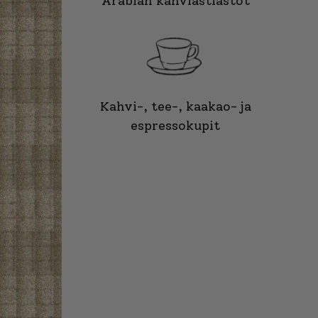
Arabian kahviastiastot
Kahvi-, tee-, kaakao- ja
espressokupit