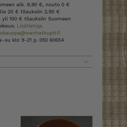
omeen alk. 8,90 €, nouto 0 €
lle 20 € tilauksiin 2,90 €
s
yli 100 € tilauksiin Suomeen
oikeus.
Lisätietoja
.
kokauppa@wanhatkupit.fi
a-su klo 9-21 p. 050 60654