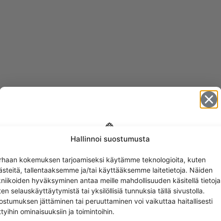
Hallinnoi suostumusta
Get -5%
rhaan kokemuksen tarjoamiseksi käytämme teknologioita, kuten
off?
ästeitä, tallentaaksemme ja/tai käyttääksemme laitetietoja. Näiden
kniikoiden hyväksyminen antaa meille mahdollisuuden käsitellä tietoja
en selauskäyttäytymistä tai yksilöllisiä tunnuksia tällä sivustolla.
Yes! I want the discount
EET
ostumuksen jättäminen tai peruuttaminen voi vaikuttaa haitallisesti
ttyihin ominaisuuksiin ja toimintoihin.