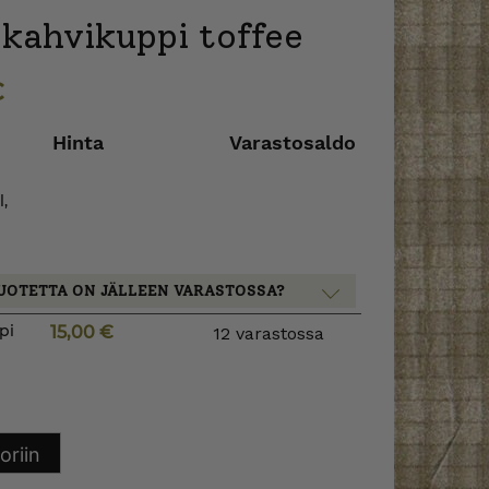
 kahvikuppi toffee
€
Hinta
Varastosaldo
,
UOTETTA ON JÄLLEEN VARASTOSSA?
pi
15,00
€
12 varastossa
oriin