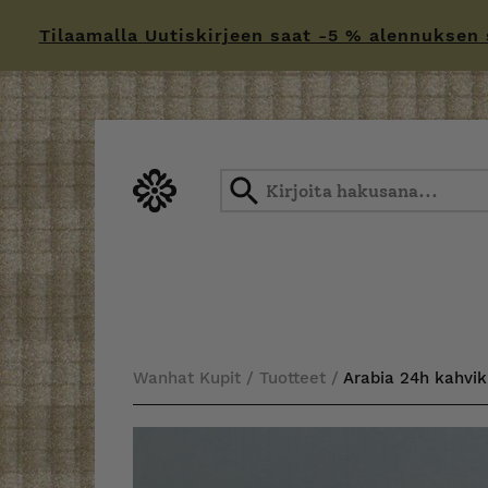
Tilaamalla Uutiskirjeen saat -5 % alennuksen sä
Skip
to
content
Wanhat Kupit
/
Tuotteet
/
Arabia 24h kahvik