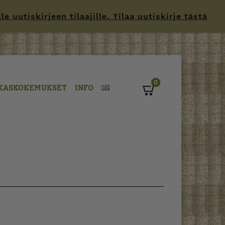
 uutiskirjeen tilaajille. Tilaa uutiskirje tästä
0
KASKOKEMUKSET
INFO
Cart