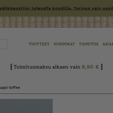
hköpostiisi tulevalla koodilla. Tarjous vain uusille
TUOTTEET
UUSIMMAT
TOIMITUS
ASIA
{
}
Toimitusmaksu alkaen vain
8,90 €
uppi toffee