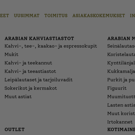
EET
UUSIMMAT
TOIMITUS
ASIAKASKOKEMUKSET
I
ARABIAN KAHVIASTIASTOT
ARABIAN 
Kahvi-, tee-, kaakao- ja espressokupit
Seinälautase
Mukit
Koristelaut
Kahvi- ja teekannut
Kynttilänjal
Kahvi- ja teeastiastot
Kukkamalja
Leipälautaset ja tarjoiluvadit
Purkit ja p
Sokerikot ja kermakot
Figuurit
Muut astiat
Muumituott
Lasten asti
Muut korist
Irtokannet
OUTLET
KOTIMAINE