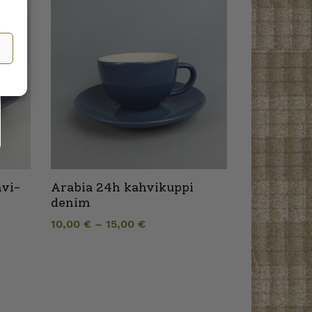
hvi-
Arabia 24h kahvikuppi
denim
10,00
€
–
15,00
€