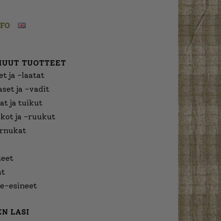
NFO
MUUT TUOTTEET
t ja -laatat
aset ja -vadit
at ja tuikut
kot ja -ruukut
urnukat
eet
at
e-esineet
N LASI