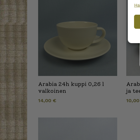
Ha
Arabia 24h kuppi 0,26 l
Arab
valkoinen
ja t
14,00
€
10,0