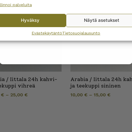
llinnoi palveluita
No, I’ll pay full price
Hyväksy
Näytä asetukset
By subscribing to the newsletter, you consent to receiving messages from
Wanhojen kuppien and confirm that you have read and accepted
the
Evästekäytäntö
Tietosuojalausunto
privacy policy.
ia / Iittala 24h kahvi-
Arabia / Iittala 24h ka
eekuppi vihreä
ja teekuppi sininen
0
€
–
25,00
€
10,00
€
–
15,00
€