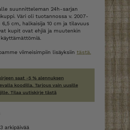
alle suunnitteleman 24h-sarjan
kuppi. Väri oli tuotannossa v. 2007-
6,5 cm, halkaisija 10 cm ja tilavuus
vat kupit ovat ehjiä ja muutenkin
 käyttämättömiä.
amme viimeisimpiin lisäyksiin
tästä.
kirjeen saat -5 % alennuksen
evalla koodilla. Tarjous vain uusille
jille. Tilaa uutiskirje tästä
S
3 arkipäivää