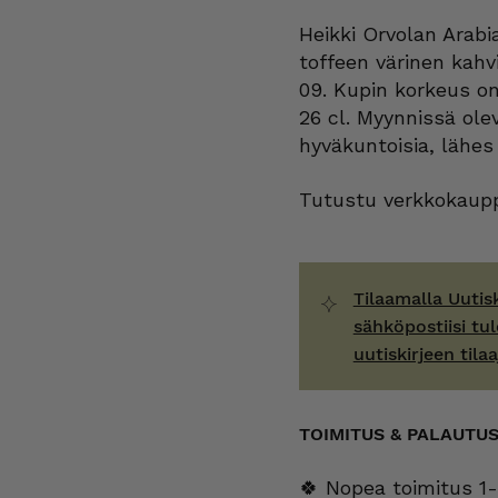
määrä
Heikki Orvolan Arabi
toffeen värinen kahvi
09. Kupin korkeus on 
26 cl. Myynnissä ole
hyväkuntoisia, lähes
Tutustu verkkokaupp
Tilaamalla Uutis
sähköpostiisi tul
uutiskirjeen tilaa
TOIMITUS & PALAUTU
🍀 Nopea toimitus 1-