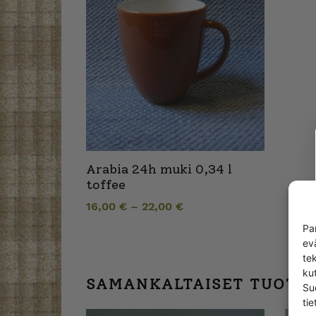
Arabia 24h muki 0,34 l
toffee
16,00
€
–
22,00
€
Pa
ev
te
kut
SAMANKALTAISET TUOTT
Su
tie