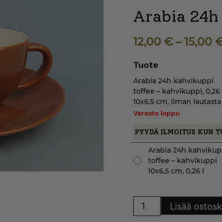
Arabia 24h
12,00
€
–
15,00
Tuote
Arabia 24h kahvikuppi
toffee – kahvikuppi, 0,26 l
10x6,5 cm, ilman lautasta
Varasto loppu
PYYDÄ ILMOITUS KUN T
Arabia 24h kahvikup
toffee – kahvikuppi
10x6,5 cm, 0,26 l
Arabia
Lisää ostosk
24h
kahvikuppi
toffee