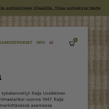
 uutiskirjeen tilaajille. Tilaa uutiskirje tästä
0
KASKOKEMUKSET
INFO
Cart
n
a työskennellyt Raija Uosikkinen
nimaalariksi vuonna 1947. Raija
a merkittävässä asemassa