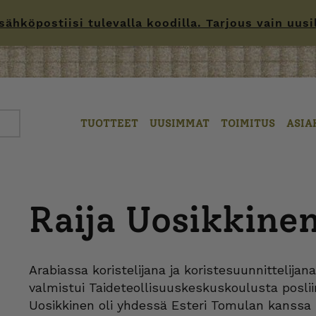
hköpostiisi tulevalla koodilla. Tarjous vain uusille
TUOTTEET
UUSIMMAT
TOIMITUS
ASIA
Raija Uosikkine
Arabiassa koristelijana ja koristesuunnittelijan
valmistui Taideteollisuuskeskuskoulusta poslii
Uosikkinen oli yhdessä Esteri Tomulan kanss