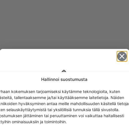
Hallinnoi suostumusta
Get -5%
rhaan kokemuksen tarjoamiseksi käytämme teknologioita, kuten
off?
ästeitä, tallentaaksemme ja/tai käyttääksemme laitetietoja. Näiden
kniikoiden hyväksyminen antaa meille mahdollisuuden käsitellä tietoja
en selauskäyttäytymistä tai yksilöllisiä tunnuksia tällä sivustolla.
Yes! I want the discount
ostumuksen jättäminen tai peruuttaminen voi vaikuttaa haitallisesti
ttyihin ominaisuuksiin ja toimintoihin.