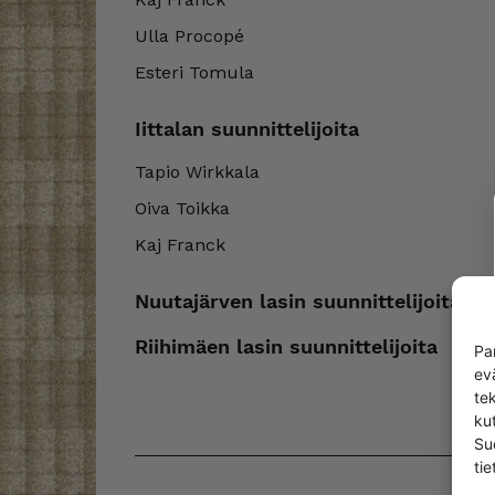
Ulla Procopé
Esteri Tomula
Iittalan suunnittelijoita
Tapio Wirkkala
Oiva Toikka
Kaj Franck
Nuutajärven lasin suunnittelijoita
Riihimäen lasin suunnittelijoita
Pa
ev
te
kut
Su
tie