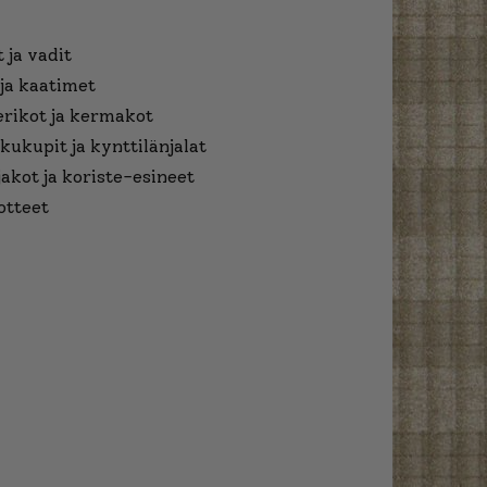
 ja vadit
ja kaatimet
erikot ja kermakot
kukupit ja kynttilänjalat
jakot ja koriste-esineet
otteet