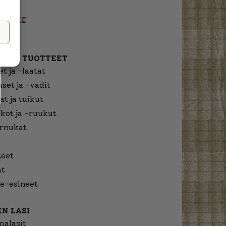
NFO
MUUT TUOTTEET
t ja -laatat
aset ja -vadit
at ja tuikut
kot ja -ruukut
urnukat
eet
at
e-esineet
N LASI
malasit