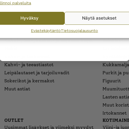
llinnoi palveluita
No, I’ll pay full price
EET
UUSIMMAT
TOIMITUS
ASIAKASKOKEMUKSET
I
Hyväksy
Näytä asetukset
By subscribing to the newsletter, you consent to receiving messages from
Wanhojen kuppien and confirm that you have read and accepted
the
Evästekäytäntö
Tietosuojalausunto
ARABIAN KAHVIASTIASTOT
ARABIAN 
privacy policy.
Kahvi-, tee-, kaakao- ja espressokupit
Seinälautase
Mukit
Koristelaut
Kahvi- ja teekannut
Kynttilänjal
Kahvi- ja teeastiastot
Kukkamalja
Leipälautaset ja tarjoiluvadit
Purkit ja p
Sokerikot ja kermakot
Figuurit
Muut astiat
Muumituott
Lasten asti
Muut korist
Irtokannet
OUTLET
KOTIMAINE
Uusimmat lisäykset ja viimeksi myydyt
Viini-ja juo