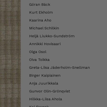
Göran Bäck
Kurt Ekholm
Kaarina Aho
Michael Schilkin
Heljä Liukko-Sundström
Annikki Hovisaari
Olga Osol
Oiva Toikka
Greta-Liisa Jäderholm-Snellman
Birger Kaipiainen
Anja Juurikkala
Gunvor Olin-Grönqvist
Hilkka-Liisa Ahola
Kaj Franck