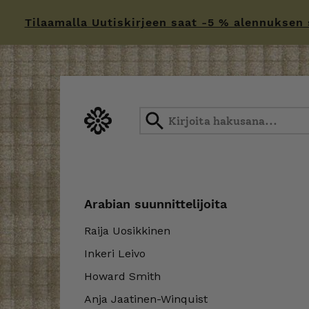
Tilaamalla Uutiskirjeen saat -5 % alennuksen sä
Skip
to
content
Arabian suunnittelijoita
Raija Uosikkinen
Inkeri Leivo
Howard Smith
Anja Jaatinen-Winquist