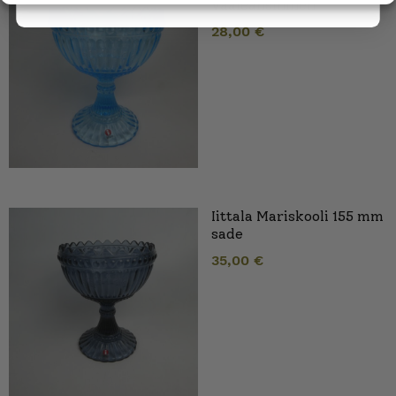
vaaleansininen
28,00
€
Iittala Mariskooli 155 mm
sade
35,00
€