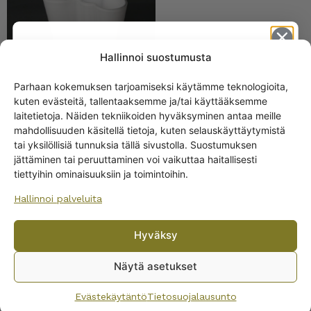
Hallinnoi suostumusta
Parhaan kokemuksen tarjoamiseksi käytämme teknologioita,
kuten evästeitä, tallentaaksemme ja/tai käyttääksemme
Get -5%
laitetietoja. Näiden tekniikoiden hyväksyminen antaa meille
IIttala Mariskooli 155 mm
off?
mahdollisuuden käsitellä tietoja, kuten selauskäyttäytymistä
vihreä
tai yksilöllisiä tunnuksia tällä sivustolla. Suostumuksen
35,00
€
jättäminen tai peruuttaminen voi vaikuttaa haitallisesti
Yes! I want the discount
tiettyihin ominaisuuksiin ja toimintoihin.
Hallinnoi palveluita
No, I’ll pay full price
Hyväksy
By subscribing to the newsletter, you consent to receiving messages from
Wanhojen kuppien and confirm that you have read and accepted
the
Näytä asetukset
privacy policy.
Evästekäytäntö
Tietosuojalausunto
Iittala Mariskooli 155 mm