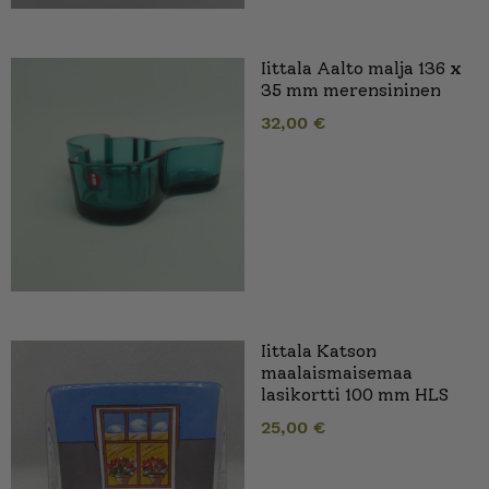
Iittala Aalto malja 136 x
35 mm merensininen
32,00
€
Iittala Katson
maalaismaisemaa
lasikortti 100 mm HLS
25,00
€