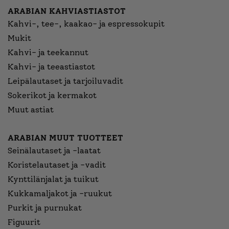
ARABIAN KAHVIASTIASTOT
Kahvi-, tee-, kaakao- ja espressokupit
Mukit
Kahvi- ja teekannut
Kahvi- ja teeastiastot
Leipälautaset ja tarjoiluvadit
Sokerikot ja kermakot
Muut astiat
ARABIAN MUUT TUOTTEET
Seinälautaset ja -laatat
Koristelautaset ja -vadit
Kynttilänjalat ja tuikut
Kukkamaljakot ja -ruukut
Purkit ja purnukat
Figuurit