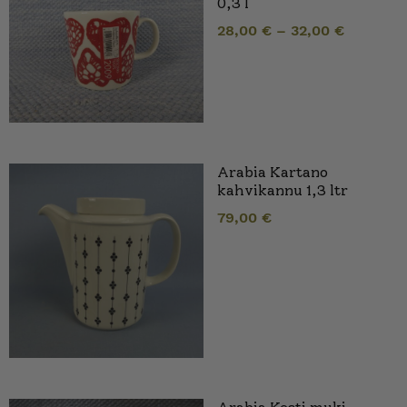
0,3 l
28,00
€
–
32,00
€
Arabia Kartano
kahvikannu 1,3 ltr
79,00
€