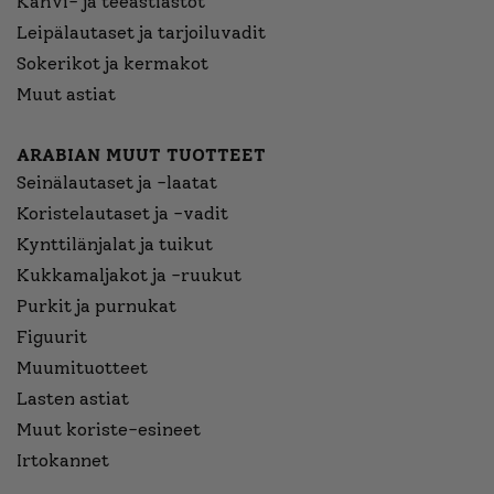
Kahvi- ja teeastiastot
Leipälautaset ja tarjoiluvadit
Sokerikot ja kermakot
Muut astiat
ARABIAN MUUT TUOTTEET
Seinälautaset ja -laatat
Koristelautaset ja -vadit
Kynttilänjalat ja tuikut
Kukkamaljakot ja -ruukut
Purkit ja purnukat
Figuurit
Muumituotteet
Lasten astiat
Muut koriste-esineet
Irtokannet