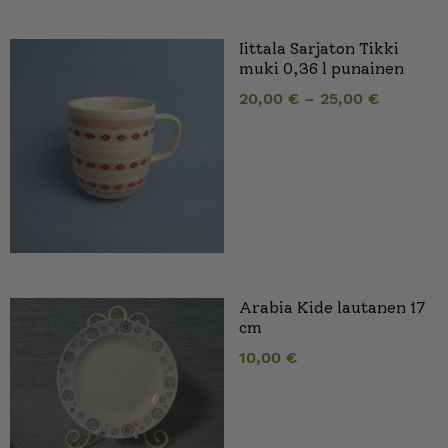
Iittala Sarjaton Tikki
muki 0,36 l punainen
20,00
€
–
25,00
€
Arabia Kide lautanen 17
cm
10,00
€