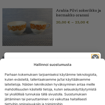
Arabia Pilvi sokerikko ja
kermakko oranssi
20,00
€
–
23,00
€
Arabia Muki,
puhalluskoriste,
Hallinnoi suostumusta
vaaleanpunainen kukka,
AG-malli
Parhaan kokemuksen tarjoamiseksi käytämme teknologioita,
kuten evästeitä, tallentaaksemme ja/tai käyttääksemme
39,00
€
Get -5%
laitetietoja. Näiden tekniikoiden hyväksyminen antaa meille
off?
mahdollisuuden käsitellä tietoja, kuten selauskäyttäytymistä
tai yksilöllisiä tunnuksia tällä sivustolla. Suostumuksen
jättäminen tai peruuttaminen voi vaikuttaa haitallisesti
Yes! I want the discount
tiettyihin ominaisuuksiin ja toimintoihin.