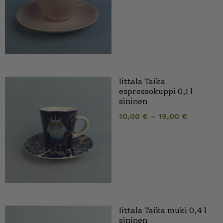
Iittala Taika
espressokuppi 0,1 l
sininen
10,00
€
–
19,00
€
Iittala Taika muki 0,4 l
sininen