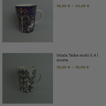
18,00
€
–
42,00
€
Iittala Taika muki 0,4 l
musta
16,00
€
–
18,00
€