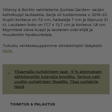
Quinsai
Garden
Villeroy & Bochin valmistama Quinsai Garden- sarjan
kahvikuppi
kahvikuppi lautasella. Sarja oli tuotannossa v. 2016-23.
ja
lautanen
Kupin korkeus on 7,5 cm, halkaisija 7 cm ja tilavuus 21
määrä
cl. Lautasen koko on 17,7 x 13,7 cm ja korkeus 1,8 cm.
Myynnissä oleva kuppi ja lautanen ovat ehjiä ja
muutenkin hyväkuntoisia.
Tutustu verkkokauppamme viimeisimpiin lisäyksiin
tästä.
Tilaamalla Uutiskirjeen saat -5 % alennuksen
sähköpostiisi tulevalla koodilla. Tarjous vain
uusille uutiskirjeen tilaajille. Tilaa uutiskirje
tästä
TOIMITUS & PALAUTUS