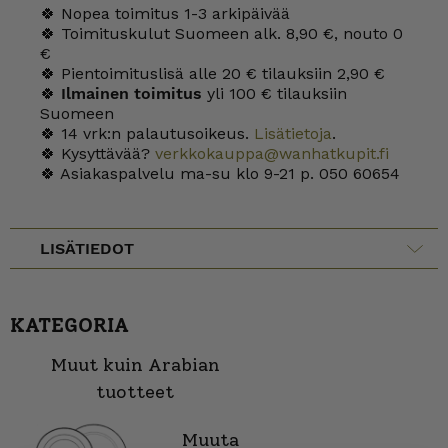
🍀 Nopea toimitus 1-3 arkipäivää
🍀 Toimituskulut Suomeen alk. 8,90 €, nouto 0
€
🍀 Pientoimituslisä alle 20 € tilauksiin 2,90 €
🍀
Ilmainen toimitus
yli 100 € tilauksiin
Suomeen
🍀 14 vrk:n palautusoikeus.
Lisätietoja
.
🍀 Kysyttävää?
verkkokauppa@wanhatkupit.fi
🍀 Asiakaspalvelu ma-su klo 9-21 p. 050 60654
LISÄTIEDOT
KATEGORIA
Muut kuin Arabian
tuotteet
Muuta