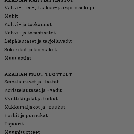
ARABIAN KAHVIASTIASTOT
Kahvi-, tee-, kaakao- ja espressokupit
Mukit
Kahvi- ja teekannut
Kahvi- ja teeastiastot
Leipälautaset ja tarjoiluvadit
Sokerikot ja kermakot
Muut astiat
ARABIAN MUUT TUOTTEET
Seinälautaset ja -laatat
Koristelautaset ja -vadit
Kynttilänjalat ja tuikut
Kukkamaljakot ja -ruukut
Purkit ja purnukat
Figuurit
Muumituotteet