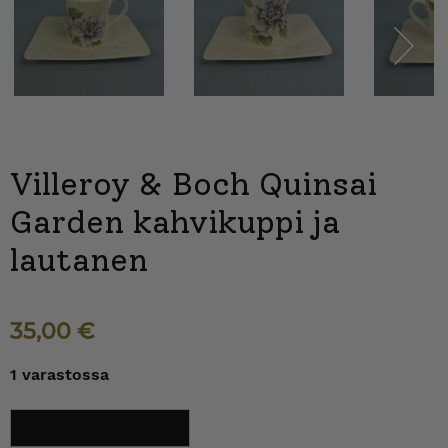
Next
Villeroy & Boch Quinsai
Garden kahvikuppi ja
lautanen
35,00
€
1 varastossa
Villeroy
Lisää ostoskoriin
&
Boch