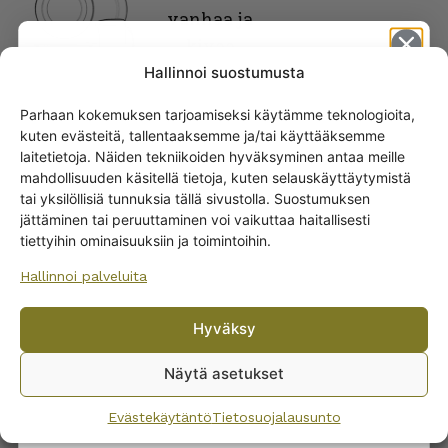
vanhaa ja
kivaa
Hallinnoi suostumusta
Parhaan kokemuksen tarjoamiseksi käytämme teknologioita,
kuten evästeitä, tallentaaksemme ja/tai käyttääksemme
Get -5%
laitetietoja. Näiden tekniikoiden hyväksyminen antaa meille
off?
SAMANKALTAISET TUOTTEET
mahdollisuuden käsitellä tietoja, kuten selauskäyttäytymistä
tai yksilöllisiä tunnuksia tällä sivustolla. Suostumuksen
Villeroy & Boch
jättäminen tai peruuttaminen voi vaikuttaa haitallisesti
Yes! I want the discount
Amazonia kahvikuppi ja
tiettyihin ominaisuuksiin ja toimintoihin.
lautanen
Hallinnoi palveluita
35,00
€
No, I’ll pay full price
Hyväksy
By subscribing to the newsletter, you consent to receiving messages from
Wanhojen kuppien and confirm that you have read and accepted
the
Näytä asetukset
privacy policy.
Evästekäytäntö
Tietosuojalausunto