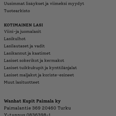
Uusimmat lisäykset ja viimeksi myydyt
Tuotearkisto
KOTIMAINEN LASI
Viini-ja juomalasit
Lasikulhot
Lasilautaset ja vadit
Lasikannut ja kaatimet
Lasiset sokerikot ja kermakot
Lasiset tuikkukupit ja kynttilänjalat
Lasiset maljakot ja koriste-esineet
Muut lasituotteet
Wanhat Kupit Paimala ky
Paimalantie 369 20460 Turku
Y-tunnus 0836398-1