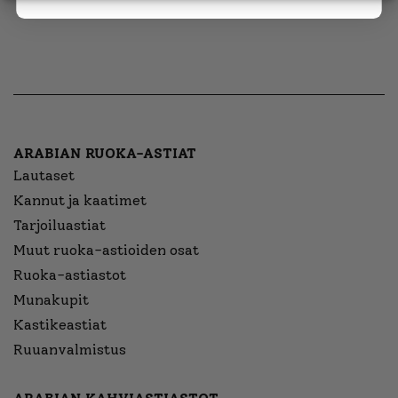
ARABIAN RUOKA-ASTIAT
Lautaset
Kannut ja kaatimet
Tarjoiluastiat
Muut ruoka-astioiden osat
Ruoka-astiastot
Munakupit
Kastikeastiat
Ruuanvalmistus