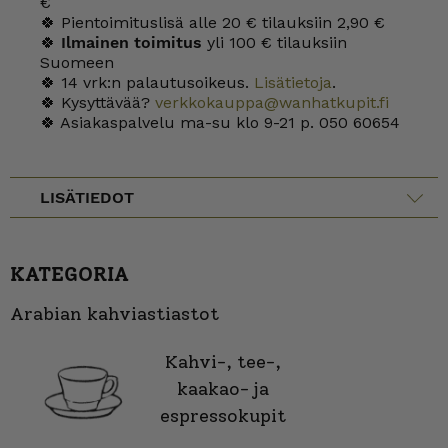
€
🍀 Pientoimituslisä alle 20 € tilauksiin 2,90 €
🍀
Ilmainen toimitus
yli 100 € tilauksiin
Suomeen
🍀 14 vrk:n palautusoikeus.
Lisätietoja
.
🍀 Kysyttävää?
verkkokauppa@wanhatkupit.fi
🍀 Asiakaspalvelu ma-su klo 9-21 p. 050 60654
LISÄTIEDOT
KATEGORIA
Arabian kahviastiastot
Kahvi-, tee-,
kaakao- ja
espressokupit