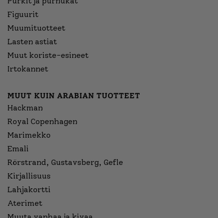
Purkit ja purnukat
Figuurit
Muumituotteet
Lasten astiat
Muut koriste-esineet
Irtokannet
MUUT KUIN ARABIAN TUOTTEET
Hackman
Royal Copenhagen
Marimekko
Emali
Rörstrand, Gustavsberg, Gefle
Kirjallisuus
Lahjakortti
Aterimet
Muuta vanhaa ja kivaa