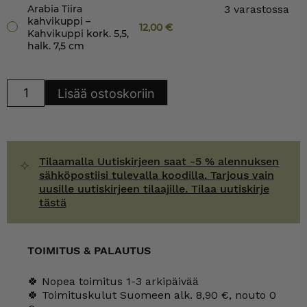
Arabia Tiira
3 varastossa
kahvikuppi –
12,00
€
Kahvikuppi kork. 5,5,
halk. 7,5 cm
Arabia
Lisää ostoskoriin
Tiira
kahvikuppi
määrä
Tilaamalla Uutiskirjeen saat -5 % alennuksen
sähköpostiisi tulevalla koodilla. Tarjous vain
uusille uutiskirjeen tilaajille. Tilaa uutiskirje
tästä
TOIMITUS & PALAUTUS
🍀 Nopea toimitus 1-3 arkipäivää
🍀 Toimituskulut Suomeen alk. 8,90 €, nouto 0