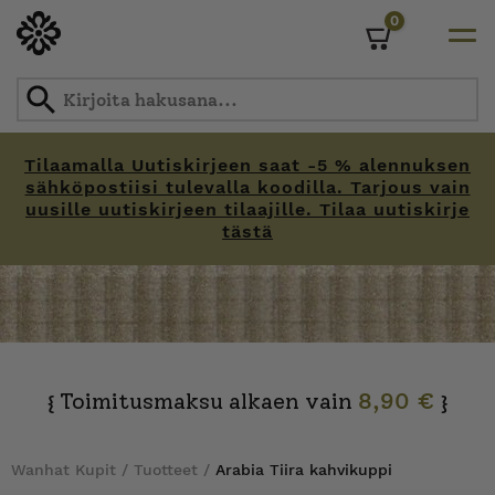
0
Cart
Tilaamalla Uutiskirjeen saat -5 % alennuksen
sähköpostiisi tulevalla koodilla. Tarjous vain
uusille uutiskirjeen tilaajille. Tilaa uutiskirje
tästä
Skip
to
content
Toimitusmaksu alkaen vain
8,90 €
{
}
Wanhat Kupit
/
Tuotteet
/
Arabia Tiira kahvikuppi