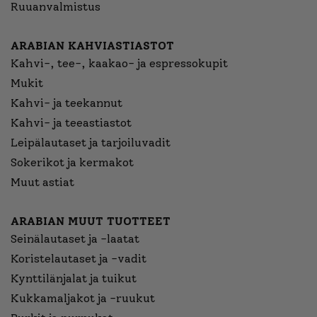
Ruuanvalmistus
ARABIAN KAHVIASTIASTOT
Kahvi-, tee-, kaakao- ja espressokupit
Mukit
Kahvi- ja teekannut
Kahvi- ja teeastiastot
Leipälautaset ja tarjoiluvadit
Sokerikot ja kermakot
Muut astiat
ARABIAN MUUT TUOTTEET
Seinälautaset ja -laatat
Koristelautaset ja -vadit
Kynttilänjalat ja tuikut
Kukkamaljakot ja -ruukut