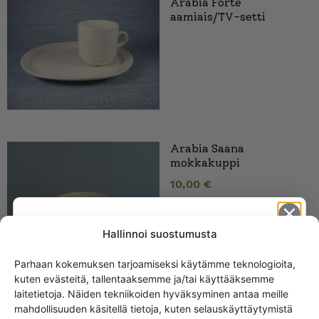
Arabia Forte
aamiais/TV-setti
Arabia Saana
mokkakuppi
10,00
€
Hallinnoi suostumusta
Parhaan kokemuksen tarjoamiseksi käytämme teknologioita,
kuten evästeitä, tallentaaksemme ja/tai käyttääksemme
Get -5%
laitetietoja. Näiden tekniikoiden hyväksyminen antaa meille
off?
mahdollisuuden käsitellä tietoja, kuten selauskäyttäytymistä