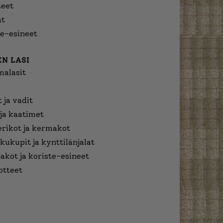
eet
at
e-esineet
N LASI
malasit
 ja vadit
ja kaatimet
erikot ja kermakot
kukupit ja kynttilänjalat
jakot ja koriste-esineet
otteet