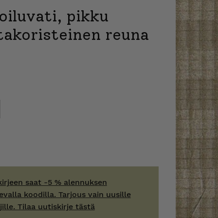
oiluvati, pikku
takoristeinen reuna
kirjeen saat -5 % alennuksen
evalla koodilla. Tarjous vain uusille
jille. Tilaa uutiskirje tästä