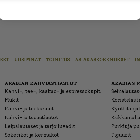
EET
UUSIMMAT
TOIMITUS
ASIAKASKOKEMUKSET
I
ARABIAN KAHVIASTIASTOT
ARABIAN 
Kahvi-, tee-, kaakao- ja espressokupit
Seinälautase
Mukit
Koristelaut
Kahvi- ja teekannut
Kynttilänjal
Kahvi- ja teeastiastot
Kukkamalja
Leipälautaset ja tarjoiluvadit
Purkit ja p
Sokerikot ja kermakot
Figuurit