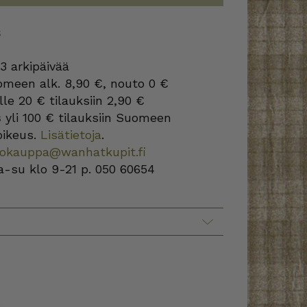
S
3 arkipäivää
omeen alk. 8,90 €, nouto 0 €
lle 20 € tilauksiin 2,90 €
s
yli 100 € tilauksiin Suomeen
oikeus.
Lisätietoja
.
kokauppa@wanhatkupit.fi
a-su klo 9-21 p. 050 60654