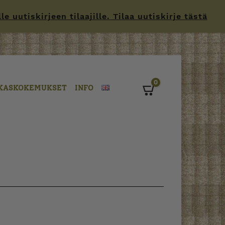
 uutiskirjeen tilaajille. Tilaa uutiskirje tästä
0
KASKOKEMUKSET
INFO
Cart