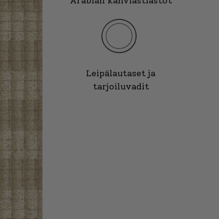
Arabian kahviastiastot
Leipälautaset ja
tarjoiluvadit