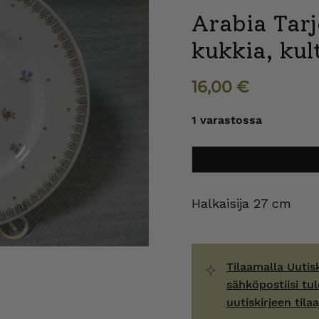
Arabia Tarj
kukkia, kul
16,00
€
1 varastossa
Arabia
Lisää ostoskoriin
Tarjoiluvati,
pikku
kukkia,
kultakoristeinen
Halkaisija 27 cm
reuna
määrä
Tilaamalla Uutis
sähköpostiisi tul
uutiskirjeen tilaa