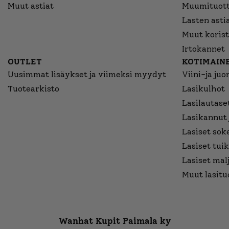
Muut astiat
Muumituott
Lasten asti
Muut korist
Irtokannet
OUTLET
KOTIMAINE
Uusimmat lisäykset ja viimeksi myydyt
Viini-ja juo
Tuotearkisto
Lasikulhot
Lasilautaset
Lasikannut 
Lasiset sok
Lasiset tuik
Lasiset mal
Muut lasitu
Wanhat Kupit Paimala ky