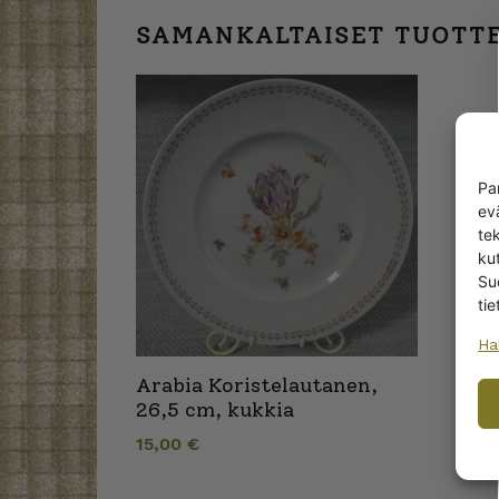
SAMANKALTAISET TUOTT
Pa
ev
te
kut
Su
tie
Ha
Arabia Koristelautanen,
26,5 cm, kukkia
15,00
€