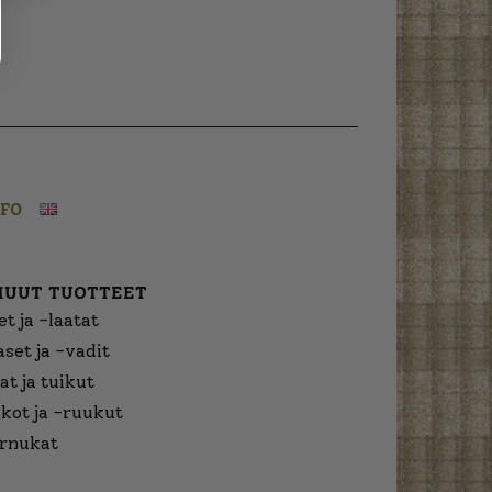
NFO
MUUT TUOTTEET
t ja -laatat
aset ja -vadit
at ja tuikut
kot ja -ruukut
urnukat