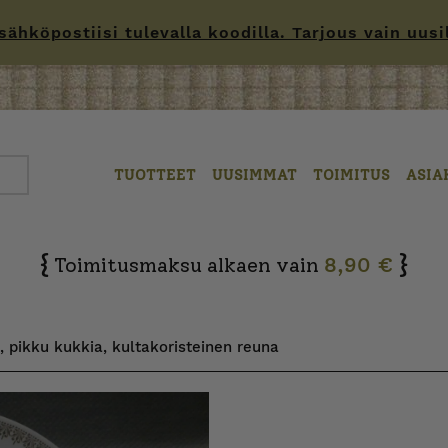
hköpostiisi tulevalla koodilla. Tarjous vain uusille
TUOTTEET
UUSIMMAT
TOIMITUS
ASIA
{
}
Toimitusmaksu alkaen vain
8,90 €
i, pikku kukkia, kultakoristeinen reuna