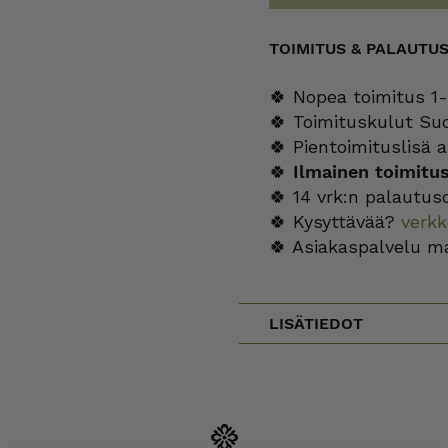
TOIMITUS & PALAUTU
🍀 Nopea toimitus 1-
🍀 Toimituskulut Su
🍀 Pientoimituslisä a
🍀
Ilmainen toimitu
🍀 14 vrk:n palautus
🍀 Kysyttävää?
verk
🍀 Asiakaspalvelu m
LISÄTIEDOT