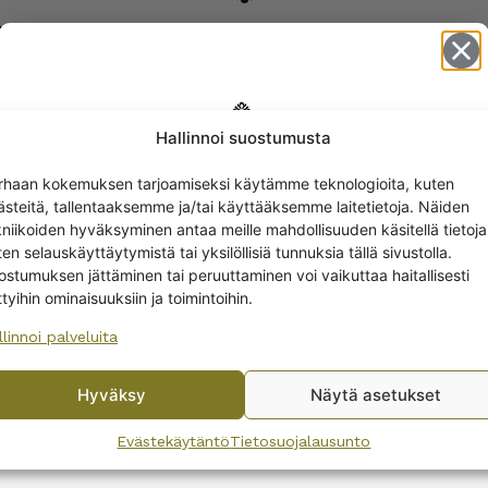
EET
Hallinnoi suostumusta
Get -5%
rhaan kokemuksen tarjoamiseksi käytämme teknologioita, kuten
off?
ästeitä, tallentaaksemme ja/tai käyttääksemme laitetietoja. Näiden
kniikoiden hyväksyminen antaa meille mahdollisuuden käsitellä tietoja
en selauskäyttäytymistä tai yksilöllisiä tunnuksia tällä sivustolla.
Yes! I want the discount
ostumuksen jättäminen tai peruuttaminen voi vaikuttaa haitallisesti
ttyihin ominaisuuksiin ja toimintoihin.
llinnoi palveluita
No, I’ll pay full price
Hyväksy
Näytä asetukset
By subscribing to the newsletter, you consent to receiving messages from
Wanhojen kuppien and confirm that you have read and accepted
the
Evästekäytäntö
Tietosuojalausunto
privacy policy.