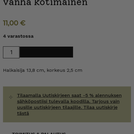
vanha kotimainen
11,00
€
4 varastossa
Sininen
Lisää ostoskoriin
lasilautanen,
vanha
kotimainen
määrä
Halkaisija 13,8 cm, korkeus 2,5 cm
Tilaamalla Uutiskirjeen saat -5 % alennuksen
sähköpostiisi tulevalla koodilla. Tarjous vain
uusille uutiskirjeen tilaajille. Tilaa uutiskirje
tästä