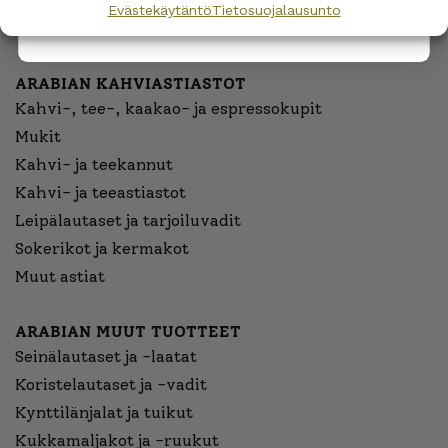
Kastikeastiat
Evästekäytäntö
Tietosuojalausunto
Ruuanvalmistus
ARABIAN KAHVIASTIASTOT
Kahvi-, tee-, kaakao- ja espressokupit
Mukit
Kahvi- ja teekannut
Kahvi- ja teeastiastot
Leipälautaset ja tarjoiluvadit
Sokerikot ja kermakot
Muut astiat
ARABIAN MUUT TUOTTEET
Seinälautaset ja -laatat
Koristelautaset ja -vadit
Kynttilänjalat ja tuikut
Kukkamaljakot ja -ruukut