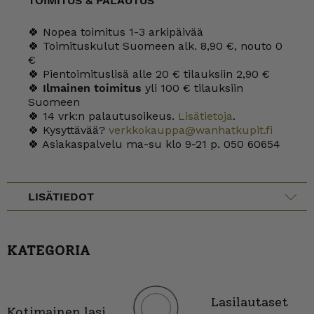
TOIMITUS & PALAUTUS
🍀 Nopea toimitus 1-3 arkipäivää
🍀 Toimituskulut Suomeen alk. 8,90 €, nouto 0
€
🍀 Pientoimituslisä alle 20 € tilauksiin 2,90 €
🍀
Ilmainen toimitus
yli 100 € tilauksiin
Suomeen
🍀 14 vrk:n palautusoikeus.
Lisätietoja
.
🍀 Kysyttävää?
verkkokauppa@wanhatkupit.fi
🍀 Asiakaspalvelu ma-su klo 9-21 p. 050 60654
LISÄTIEDOT
KATEGORIA
Lasilautaset
Kotimainen lasi