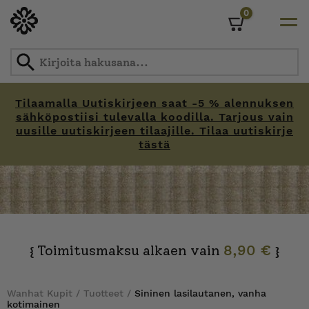
0
Cart
Tilaamalla Uutiskirjeen saat -5 % alennuksen
sähköpostiisi tulevalla koodilla. Tarjous vain
uusille uutiskirjeen tilaajille. Tilaa uutiskirje
tästä
Skip
to
content
Toimitusmaksu alkaen vain
8,90 €
{
}
Wanhat Kupit
/
Tuotteet
/
Sininen lasilautanen, vanha
kotimainen