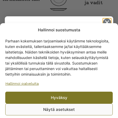
ja vadit
Hallinnoi suostumusta
Parhaan kokemuksen tarjoamiseksi käytämme teknologioita,
kuten evästeitä, tallentaaksemme ja/tai käyttääksemme
Get -5%
laitetietoja. Näiden tekniikoiden hyväksyminen antaa meille
off?
mahdollisuuden käsitellä tietoja, kuten selauskäyttäytymistä
tai yksilöllisiä tunnuksia tällä sivustolla. Suostumuksen
ARABIAN RUOKA-ASTIAT
jättäminen tai peruuttaminen voi vaikuttaa haitallisesti
Yes! I want the discount
Lautaset
tiettyihin ominaisuuksiin ja toimintoihin.
Kannut ja kaatimet
Hallinnoi palveluita
No, I’ll pay full price
Tarjoiluastiat
Muut ruoka-astioiden osat
Hyväksy
By subscribing to the newsletter, you consent to receiving messages from
Ruoka-astiastot
Wanhojen kuppien and confirm that you have read and accepted
the
Näytä asetukset
Munakupit
privacy policy.